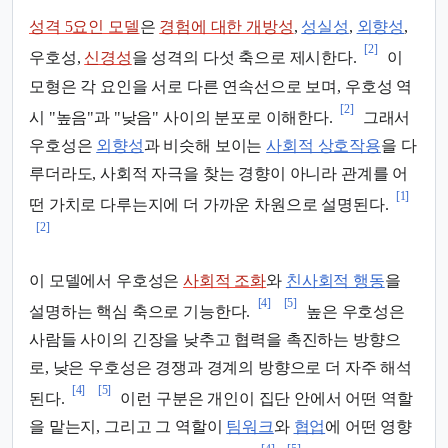
성격 5요인 모델
은
경험에 대한 개방성
,
성실성
,
외향성
,
[2]
우호성,
신경성
을 성격의 다섯 축으로 제시한다.
이
모형은 각 요인을 서로 다른 연속선으로 보며, 우호성 역
[2]
시 "높음"과 "낮음" 사이의 분포로 이해한다.
그래서
우호성은
외향성
과 비슷해 보이는
사회적 상호작용
을 다
루더라도, 사회적 자극을 찾는 경향이 아니라 관계를 어
[1]
떤 가치로 다루는지에 더 가까운 차원으로 설명된다.
[2]
이 모델에서 우호성은
사회적 조화
와
친사회적 행동
을
[4]
[5]
설명하는 핵심 축으로 기능한다.
높은 우호성은
사람들 사이의 긴장을 낮추고 협력을 촉진하는 방향으
로, 낮은 우호성은 경쟁과 경계의 방향으로 더 자주 해석
[4]
[5]
된다.
이런 구분은 개인이 집단 안에서 어떤 역할
을 맡는지, 그리고 그 역할이
팀워크
와
협업
에 어떤 영향