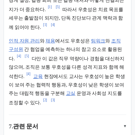
경계 설정, 갈등 회피 또는 갈등 대처와 어떻게 연결되는
[1]
[5]
지가 더 중요하다.
따라서 우호성은 치료 목표를
세우는 출발점이 되지만, 단독 진단보다 관계 맥락과 함
[1]
[4]
께 읽어야 한다.
인적 자원 관리
와
채용
에서도 우호성은
팀워크
와
조직
구성원
간 협업을 예측하는 하나의 참고 요소로 활용된
[4]
[5]
다.
다만 이 값은 직무 역량이나 경험을 대신하지
않으며, 조직은 보통 우호성을 다른 성격 지표와 함께 해
[4]
석한다.
교육
현장에서도 교사는 우호성이 높은 학생
이 보여 주는 협력적 행동과, 우호성이 낮은 학생이 보여
주는 대립적 행동을 구분해
교실
운영과 사회성 지도를
[2]
[3]
조정할 수 있다.
7.
관련 문서
▾