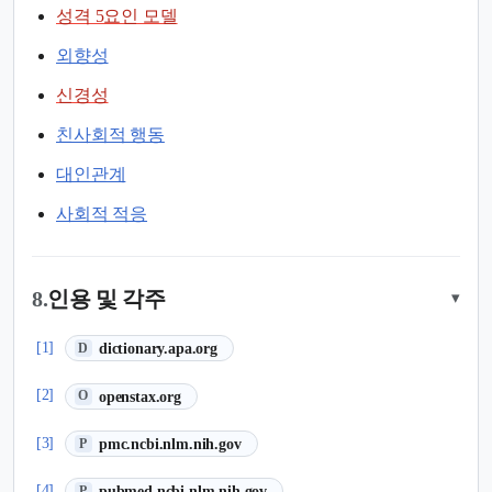
성격 5요인 모델
외향성
신경성
친사회적 행동
대인관계
사회적 적응
8.
인용 및 각주
▾
(새 탭에서 열림)
[1]
dictionary.apa.org
D
(새 탭에서 열림)
[2]
openstax.org
O
(새 탭에서 열림)
[3]
pmc.ncbi.nlm.nih.gov
P
(새 탭에서 열림)
[4]
pubmed.ncbi.nlm.nih.gov
P