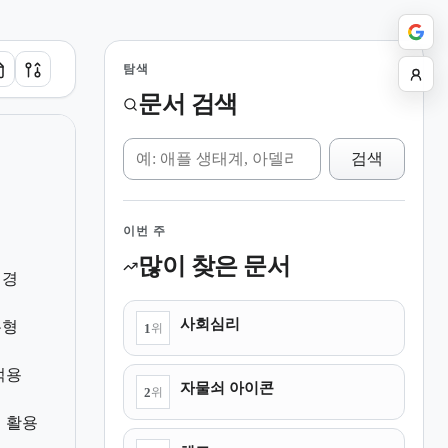
탐색
문서 검색
위키 검색
검색
이번 주
많이 찾은 문서
배경
사회심리
유형
1
위
적용
자물쇠 아이콘
2
위
 활용