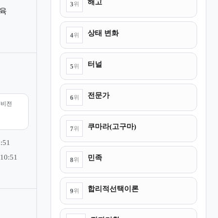
해고
3
위
육
상태 변화
4
위
터널
5
위
전문가
6
위
리비전
쿠마라(고구마)
7
위
:51
민족
10:51
8
위
합리적선택이론
9
위