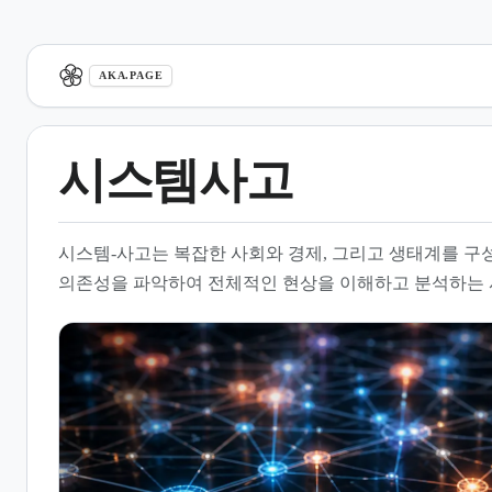
aka.page
AKA.PAGE
시스템사고
1.
개요
시스템-사고는 복잡한 사회와 경제, 그리고 생태계를 구
2.
역사적 발전과 학문적 배경
의존성을 파악하여 전체적인 현상을 이해하고 분석하는
3.
피드백 루프의 원리와 유형
4.
정책 설계와 공공 분야 적용
5.
의료 현장과 임상 판단의 활용
6.
시뮬레이션 모델링과 교육