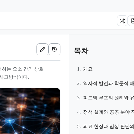
목차
성하는 요소 간의 상호
1.
개요
 사고방식이다.
2.
역사적 발전과 학문적 
3.
피드백 루프의 원리와 
4.
정책 설계와 공공 분야 
5.
의료 현장과 임상 판단의