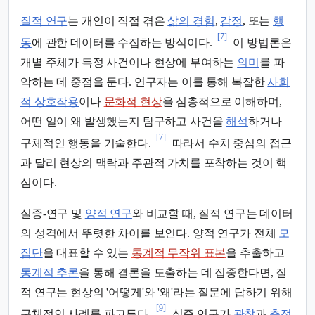
질적 연구
는 개인이 직접 겪은
삶의 경험
,
감정
, 또는
행
[7]
동
에 관한 데이터를 수집하는 방식이다.
이 방법론은
개별 주체가 특정 사건이나 현상에 부여하는
의미
를 파
악하는 데 중점을 둔다. 연구자는 이를 통해 복잡한
사회
적 상호작용
이나
문화적 현상
을 심층적으로 이해하며,
어떤 일이 왜 발생했는지 탐구하고 사건을
해석
하거나
[7]
구체적인 행동을 기술한다.
따라서 수치 중심의 접근
과 달리 현상의 맥락과 주관적 가치를 포착하는 것이 핵
심이다.
실증-연구 및
양적 연구
와 비교할 때, 질적 연구는 데이터
의 성격에서 뚜렷한 차이를 보인다. 양적 연구가 전체
모
집단
을 대표할 수 있는
통계적 무작위 표본
을 추출하고
통계적 추론
을 통해 결론을 도출하는 데 집중한다면, 질
적 연구는 현상의 '어떻게'와 '왜'라는 질문에 답하기 위해
[9]
구체적인 사례를 파고든다.
실증 연구가
관찰
과
측정