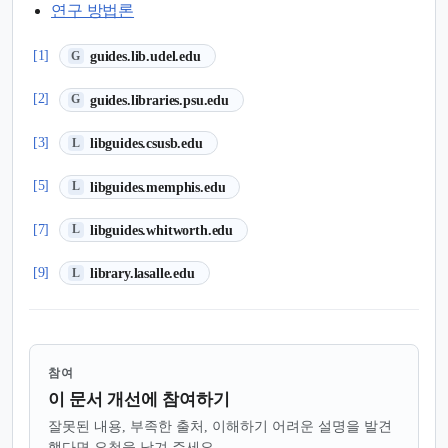
연구 방법론
(새 탭에서 열림)
[1]
guides.lib.udel.edu
G
(새 탭에서 열림)
[2]
guides.libraries.psu.edu
G
(새 탭에서 열림)
[3]
libguides.csusb.edu
L
(새 탭에서 열림)
[5]
libguides.memphis.edu
L
(새 탭에서 열림)
[7]
libguides.whitworth.edu
L
(새 탭에서 열림)
[9]
library.lasalle.edu
L
참여
이 문서 개선에 참여하기
잘못된 내용, 부족한 출처, 이해하기 어려운 설명을 발견
했다면 요청을 남겨 주세요.