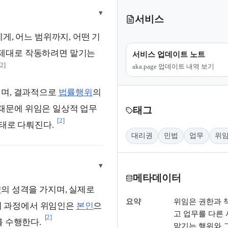
▾
서비스
게, 어느 범위까지, 어떤 기
제대로 작동하려면 맡기는
서비스 업데이트 노트
[2]
aka.page 업데이트 내역 보기
되며, 결과적으로
법률행위
의
 때문에 위임은 일상적 업무
태그
[2]
상태로 다뤄진다.
대리권
민법
업무
위
▾
메타데이터
약
의 성격을 가지며, 실제로
요약
위임은 권한과 책
 과정에서 위임인은
본인
으
고 업무를 다른
[2]
를 수행한다.
맡기는 행위와 그