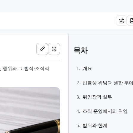
목차
는 행위와 그 법적·조직적
1.
개요
2.
법률상 위임과 권한 부
3.
위임장과 실무
4.
조직 운영에서의 위임
5.
범위와 한계