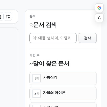
탐색
문서 검색
위키 검색
검색
이번 주
많이 찾은 문서
여
사회심리
1
위
자물쇠 아이콘
2
위