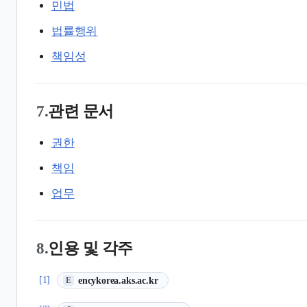
민법
법률행위
책임성
7.
관련 문서
권한
책임
업무
8.
인용 및 각주
(새 탭에서 열림)
[1]
encykorea.aks.ac.kr
E