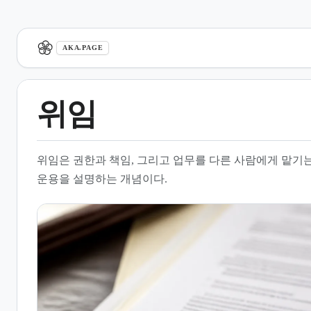
aka.page
AKA.PAGE
위임
1.
개요
위임은 권한과 책임, 그리고 업무를 다른 사람에게 맡기
2.
법률상 위임과 권한 부여
운용을 설명하는 개념이다.
3.
위임장과 실무
4.
조직 운영에서의 위임
5.
범위와 한계
6.
같이 보기