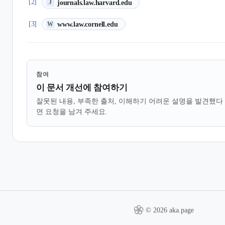
(새 탭에서 열림)
[2]
journals.law.harvard.edu
J
(새 탭에서 열림)
[3]
www.law.cornell.edu
W
참여
이 문서 개선에 참여하기
잘못된 내용, 부족한 출처, 이해하기 어려운 설명을 발견했다
면 요청을 남겨 주세요.
© 2026 aka.page