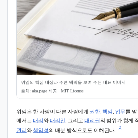
7.
관련 문서
8.
인용 및 각주
위임의 핵심 대상과 주변 맥락을 보여 주는 대표 이미지
출처:
aka.page 제공 · MIT License
위임은 한 사람이 다른 사람에게
권한
,
책임
,
업무
를 맡
에서는
대리
와
대리인
, 그리고
대리권
의 범위가 함께 
[2]
관리
와
책임성
의 배분 방식으로도 이해된다.