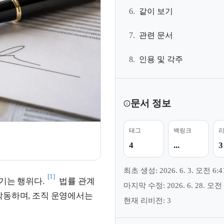
6.
같이 보기
7.
관련 문서
8.
인용 및 각주
문서 정보
태그
백링크
4
...
3
최초 생성: 2026. 6. 3. 오전 6:4
[1]
기는 행위다.
법률 관계
마지막 수정: 2026. 6. 28. 오전 
작동하며, 조직 운영에서는
현재 리비전: 3