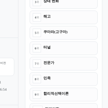
상태 변화
3
위
해고
4
위
쿠마라(고구마)
5
위
터널
6
위
전문가
리비전
7
위
민족
8
위
1
6:54
합리적선택이론
9
위