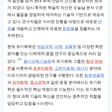
적 발전을 넘어 현대 화학 산업의 근간을 형성하는 토대
가 되었다. 당시 축적된 학술적 자산은 오늘날 분자 수준
에서 물질을 정밀하게 제어하는 기술적 기반으로 계승되
고 있다. 연구자들은 이러한 전통을 바탕으로 새로운
반
응
을 개발하고 인류에게 유용한
화합물
을 창출하는 데
주력한다.
현재 유기화학은
재료과학
,
의학
,
생물학
등 다양한 학문
분야를 잇는 다학제적 융합 연구의 중심축으로 자리 잡
[6]
았다.
울산과학기술원
의 유기화학 그룹은
합성 방법
론
을 비롯하여
초분자화학
,
고분자화학
,
에너지
분야에
이르기까지 광범위한 연구를 수행한다. 또한
화학생물학
과
의약화학
,
효소공학
과 같은 응용 분야에서도 유기화
학은 필수적인 핵심 역량으로 기능한다. 이는 유기화학
이 현대 과학 기술의 혁신을 견인하는 중추적인 역할을
담당하고 있음을 시사한다.