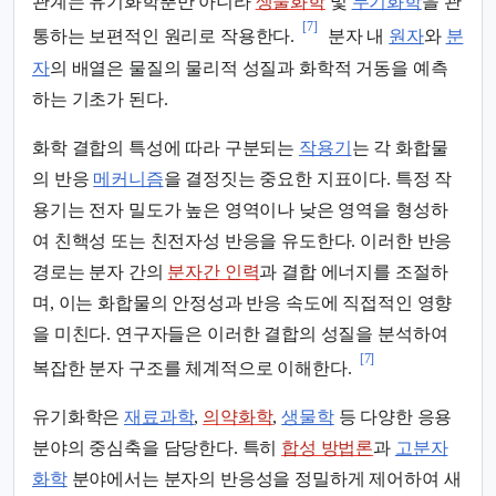
관계는 유기화학뿐만 아니라
생물화학
및
무기화학
을 관
[7]
통하는 보편적인 원리로 작용한다.
분자 내
원자
와
분
자
의 배열은 물질의 물리적 성질과 화학적 거동을 예측
하는 기초가 된다.
화학 결합의 특성에 따라 구분되는
작용기
는 각 화합물
의 반응
메커니즘
을 결정짓는 중요한 지표이다. 특정 작
용기는 전자 밀도가 높은 영역이나 낮은 영역을 형성하
여 친핵성 또는 친전자성 반응을 유도한다. 이러한 반응
경로는 분자 간의
분자간 인력
과 결합 에너지를 조절하
며, 이는 화합물의 안정성과 반응 속도에 직접적인 영향
을 미친다. 연구자들은 이러한 결합의 성질을 분석하여
[7]
복잡한 분자 구조를 체계적으로 이해한다.
유기화학은
재료과학
,
의약화학
,
생물학
등 다양한 응용
분야의 중심축을 담당한다. 특히
합성 방법론
과
고분자
화학
분야에서는 분자의 반응성을 정밀하게 제어하여 새