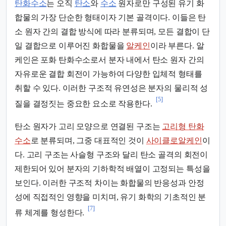
탄화수소
는 오직
탄소
와
수소
원자로만 구성된 유기 화
합물의 가장 단순한 형태이자 기본 골격이다. 이들은 탄
소 원자 간의 결합 방식에 따라 분류되며, 모든 결합이 단
일 결합으로 이루어진 화합물을
알케인
이라 부른다. 알
케인은 포화 탄화수소로서 분자 내에서 탄소 원자 간의
자유로운 결합 회전이 가능하여 다양한 입체적 형태를
취할 수 있다. 이러한 구조적 유연성은 분자의 물리적 성
[5]
질을 결정짓는 중요한 요소로 작용한다.
탄소 원자가 고리 모양으로 연결된 구조는
고리형 탄화
수소
로 분류되며, 그중 대표적인 것이
사이클로알케인
이
다. 고리 구조는 사슬형 구조와 달리 탄소 골격의 회전이
제한되어 있어 분자의 기하학적 배열이 고정되는 특성을
보인다. 이러한 구조적 차이는 화합물의 반응성과 안정
성에 직접적인 영향을 미치며, 유기 화학의 기초적인 분
[7]
류 체계를 형성한다.