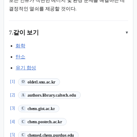
보는 인류가 직면한 에너지 및 환경 문제를 해결하는 데
결정적인 열쇠를 제공할 것이다.
7.
같이 보기
▾
화학
탄소
유기 합성
(새 탭에서 열림)
[1]
oldetl.snu.ac.kr
O
(새 탭에서 열림)
[2]
authors.library.caltech.edu
A
(새 탭에서 열림)
[3]
chem.gist.ac.kr
C
(새 탭에서 열림)
[4]
chem.postech.ac.kr
C
(새 탭에서 열림)
[5]
chemed.chem.purdue.edu
C