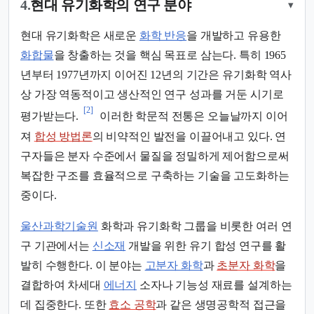
4.
현대 유기화학의 연구 분야
▾
현대 유기화학은 새로운
화학 반응
을 개발하고 유용한
화합물
을 창출하는 것을 핵심 목표로 삼는다. 특히 1965
년부터 1977년까지 이어진 12년의 기간은 유기화학 역사
상 가장 역동적이고 생산적인 연구 성과를 거둔 시기로
[2]
평가받는다.
이러한 학문적 전통은 오늘날까지 이어
져
합성 방법론
의 비약적인 발전을 이끌어내고 있다. 연
구자들은 분자 수준에서 물질을 정밀하게 제어함으로써
복잡한 구조를 효율적으로 구축하는 기술을 고도화하는
중이다.
울산과학기술원
화학과 유기화학 그룹을 비롯한 여러 연
구 기관에서는
신소재
개발을 위한 유기 합성 연구를 활
발히 수행한다. 이 분야는
고분자 화학
과
초분자 화학
을
결합하여 차세대
에너지
소자나 기능성 재료를 설계하는
데 집중한다. 또한
효소 공학
과 같은 생명공학적 접근을