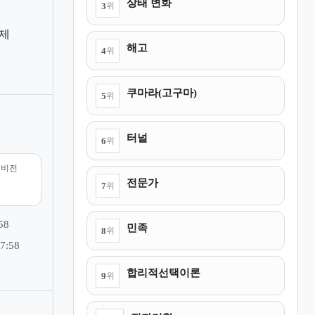
상태 변화
3
위
제
해고
4
위
쿠마라(고구마)
5
위
터널
6
위
리비전
전문가
7
위
58
민족
8
위
7:58
합리적선택이론
9
위