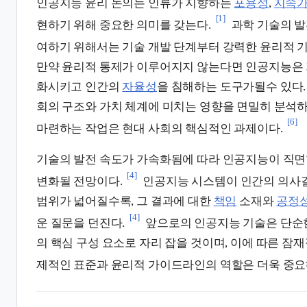
인공지능 윤리 논의는 인류가 지향하는
포용성
,
지속
[1]
현하기 위해 중요한 의미를 갖는다.
과학 기술의 발
여하기 위해서는 기술 개발 단계부터 강력한 윤리적 
만약 윤리적 통제가 이루어지지 않는다면 인공지능은 
화시키고 인간의
자율성
을 침해하는 도구가될수 있다.
회의 구조와 가치 체계에 미치는 영향을 면밀히 분석
[6]
마련하는 작업은 현대 사회의 핵심적인 과제이다.
기술의 발전 속도가 가속화됨에 따라 인공지능이 직면
[4]
변화될 전망이다.
인공지능 시스템이 인간의 의사
범위가 넓어질수록, 그 결과에 대한
책임
소재와
공정
[4]
운 질문을 던진다.
앞으로의 인공지능 기술은 단순한
의 핵심 구성 요소로 자리 잡을 것이며, 이에 따른 잠
제적인 표준과 윤리적 가이드라인의 역할은 더욱 중요