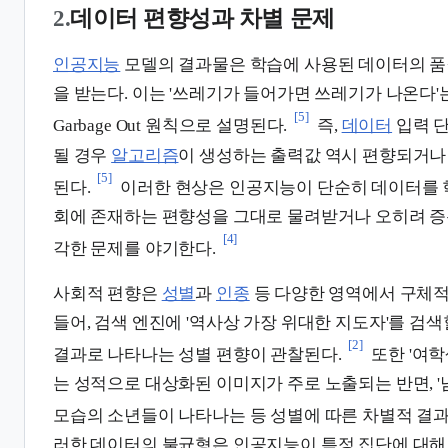
2.
데이터 편향성과 차별 문제
인공지능
모델의 결과물은 학습에 사용된 데이터의 품
을 받는다. 이는 '쓰레기가 들어가면 쓰레기가 나온다'는 의미
[5]
Garbage Out 원칙으로 설명된다.
즉,
데이터
입력 
될 경우
알고리즘
이 생성하는 출력값 역시 편향되거나
[5]
된다.
이러한 현상은 인공지능이 단순히 데이터를 학
회에 존재하는 편향성을 그대로 물려받거나 오히려 증
[4]
각한 문제를 야기한다.
사회적 편향은
성별
과
인종
등 다양한 영역에서 구체적
들어, 검색 엔진에 '역사상 가장 위대한 지도자'를 검
[2]
결과로 나타나는 성별 편향이 관찰된다.
또한 '여
는 성적으로 대상화된 이미지가 주로 노출되는 반면, 
모습의 소년들이 나타나는 등 성별에 따른 차별적 결과
러한 데이터의 불균형은 인공지능이 특정 집단에 대해