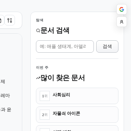
탐색
문서 검색
위키 검색
검색
이번 주
많이 찾은 문서
문제
사회심리
딜레마
1
위
용과 윤
자물쇠 아이콘
2
위