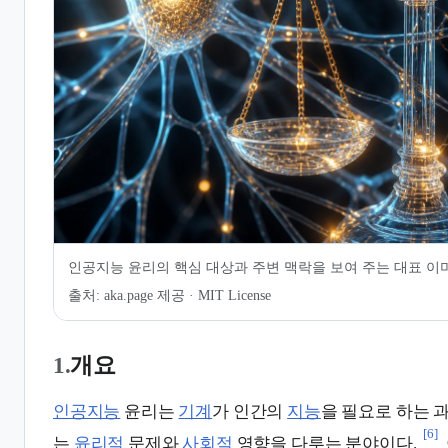
6.
국제적 가이드라인과 규제
7.
같이 보기
인공지능 윤리의 핵심 대상과 주변 맥락을 보여 주는 대표 이
출처:
aka.page 제공 · MIT License
1.
개요
인공지능
윤리는
기계
가 인간의
지능
을 필요로 하는 
[6]
는
윤리적
문제와
사회적
영향을 다루는 분야이다.