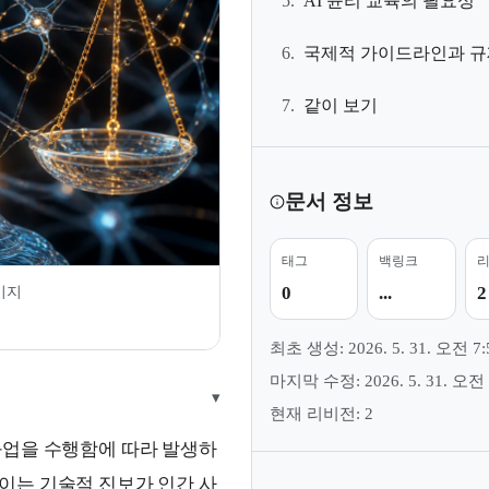
5.
AI 윤리 교육의 필요성
6.
국제적 가이드라인과 규
7.
같이 보기
문서 정보
태그
백링크
미지
0
...
2
최초 생성: 2026. 5. 31. 오전 7:
마지막 수정: 2026. 5. 31. 오전 
▾
현재 리비전: 2
과업을 수행함에 따라 발생하
이는 기술적 진보가 인간 사