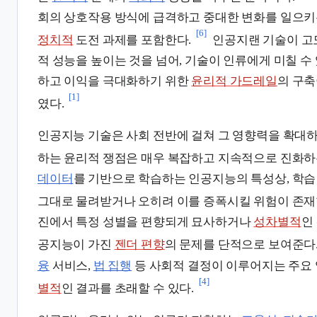
회의 상호작용 방식에 급격하고 중대한 변화를 일으
[6]
정치적
도전 과제를 포함한다.
인공지랜 기술이 고
적 성능을 높이는 것을 넘어, 기술이 인류에게 미칠 수
하고 이익을 극대화하기 위한
윤리적 가드레일
의 구축
[1]
였다.
인공지능 기술은 사회 전반에 걸쳐 그 영향력을 확대하
하는 윤리적 쟁점은 매우 복잡하고 지속적으로 진화하
데이터
를 기반으로 학습하는 인공지능의 특성상, 학
그대로 물려받거나 오히려 이를 증폭시킬 위험이 존재
진에서 특정 성별을 편향되게 묘사하거나
성차별적
인
공지능이 가진
젠더 편향
의 문제를 단적으로 보여준다
융
서비스,
법 집행
등 사회적 결정이 이루어지는 주요
[4]
별적
인 결과를 초래할 수 있다.