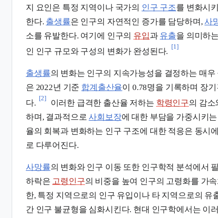
지 요인은 특정 지역이나 국가의
인구 구조
를 변화시키
한다.
출생률
은 인구의 자연적인 증가를 담당하며,
사
소를 유발한다. 여기에 인구의
유입
과
유출
을 의미하
[1]
인 인구 규모와 구성의 변화가 완성된다.
출생률
의 변화는 인구의 지속가능성을 결정하는 매우
은 2022년 기준
합계출산율
이 0.78명을 기록하며 장
[2]
다.
이러한 급격한 출산율 저하는
학령인구
의 감
하며, 결과적으로
사회보장
에 대한 부담을 가중시키는
율의 회복과 변화하는 인구 구조에 대한 적응은 동시에
로 다루어진다.
사망률
의 변화와 인구 이동 또한 인구학적 분석에서 
하락은
고령인구
의 비중을 높여 인구의 고령화를 가속
한, 특정 지역으로의 인구 유입이나 타 지역으로의 
간 인구 불균형을 심화시킨다. 현대 인구학에서는 이