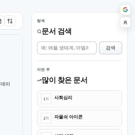
탐색
문서 검색
위키 검색
검색
이번 주
많이 찾은 문서
 데이
사회심리
1
위
자물쇠 아이콘
2
위