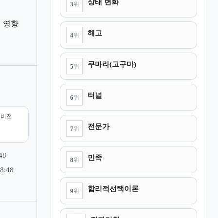
점
상태 변화
3
위
 영향
해고
4
위
쿠마라(고구마)
5
위
터널
6
위
리비전
전문가
7
위
48
민족
8
위
8:48
합리적선택이론
9
위