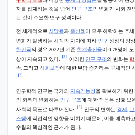
구학적 모델
과 다양한
통계적 방법론
을 활용하여 현상
자를 집계하는 것을 넘어
인구 구조
의 변화가 사회 전
는 것이 주요한 연구 성격이다.
전 세계적으로
사망률
과
출산율
이 모두 하락하는 추세
변화가 발생하는 시점의 차이에 따라
인구
성장의 양상
한민국
의 경우 2022년 기준
합계출산율
이 0.78명에
[2]
상이 지속되고 있다.
이러한
인구 구조
의 변화는
학
족, 그리고
사회보장
에 대한 부담 증가라는 구체적인 
[2]
인구학적 연구는 국가의
지속가능성
을 확보하기 위한
의 회복과 변화하는
인구 구조
에 대한 적응은 상호 
[2]
사회적 목표로 다루어진다.
인구의 변화는
경제
,
교
스템
에 직접적인 영향을 미치기 때문에, 이를 예측하고
수립의 핵심적인 근거가 된다.