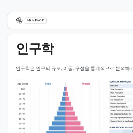
aka.page
AKA.PAGE
인구학
1.
개요
인구학은 인구의 규모, 이동, 구성을 통계적으로 분석하
2.
인구학의 연구 방법론과 데이
터
3.
인구 변동의 주요 요인
4.
인구 변천 이론
5.
인구 이론과 윤리적 쟁점