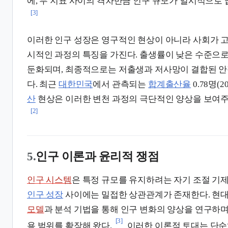
에, 두 지표 사이의 격차만큼 인구 규모가 일시적으로
[3]
이러한 인구 성장은 영구적인 현상이 아니라 사회가 
시적인 과정의 특징을 가진다. 출생률이 낮은 수준으
둔화되며, 최종적으로는 저출생과 저사망이 결합된 안
다. 최근
대한민국
에서 관측되는
합계출산율
0.78명(
산
현상은 이러한 변천 과정의 극단적인 양상을 보여주
[2]
5.
인구 이론과 윤리적 쟁점
인구 시스템
은 특정 규모를 유지하려는 자기 조절 기
인구 성장
사이에는 밀접한 상관관계가 존재한다. 현
모델
과 분석 기법을 통해 인구 변화의 양상을 연구하며,
[3]
용 범위를 확장해 왔다.
이러한 이론적 토대는 단순