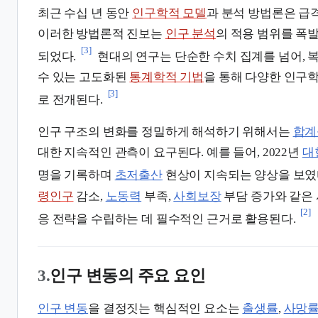
최근 수십 년 동안
인구학적 모델
과 분석 방법론은 급
이러한 방법론적 진보는
인구 분석
의 적용 범위를 폭
[3]
되었다.
현대의 연구는 단순한 수치 집계를 넘어, 
수 있는 고도화된
통계학적 기법
을 통해 다양한 인구
[3]
로 전개된다.
인구 구조의 변화를 정밀하게 해석하기 위해서는
합계
대한 지속적인 관측이 요구된다. 예를 들어, 2022년
대
명을 기록하며
초저출산
현상이 지속되는 양상을 보였
령인구
감소,
노동력
부족,
사회보장
부담 증가와 같은
[2]
응 전략을 수립하는 데 필수적인 근거로 활용된다.
3.
인구 변동의 주요 요인
인구 변동
을 결정짓는 핵심적인 요소는
출생률
,
사망