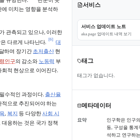
을 규명한다.
단순히 숫
서비스
반에 미치는 영향을 분석하
서비스 업데이트 노트
가 관측되고 있으나, 이러한
aka.page 업데이트 내역 보기
[6]
은 다르게 나타난다.
대
 도달하며 장기간
초저출산
현
태그
령인구
의 감소와
노동력
부
사회적 현상으로 이어진다.
태그가 없습니다.
 필수적인 과정이다.
출산율
보완적으로 추진되어야 하는
메타데이터
육
,
복지
등 다양한
사회 시
요약
인구학은 인구의 
 대응하는 것은 국가 정책
동, 구성을 통계
석하고 연구하는