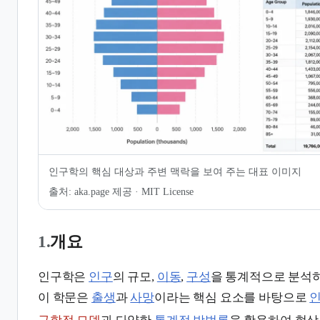
6.
인구 구조 변화와 사회적 영향
7.
같이 보기
인구학의 핵심 대상과 주변 맥락을 보여 주는 대표 이미지
출처:
aka.page 제공 · MIT License
1.
개요
인구학은
인구
의 규모,
이동
,
구성
을 통계적으로 분석
이 학문은
출생
과
사망
이라는 핵심 요소를 바탕으로