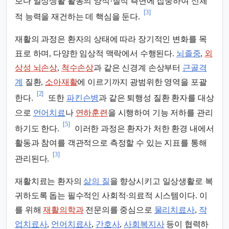
보다 일상생활 활동의 양적·질적 측면에 집중하여 신체
[3]
적 능력을 재건하는 데 핵심을 둔다.
재활의 과정은 환자의 상태에 따라 장기적인 변화를 목
표로 하며, 다양한 임상적 맥락에서 수행된다.
뇌졸중
,
외
상성 뇌손상
,
척수손상
과 같은 신경계 손상부터
근골격
계
질환,
소아재활
에 이르기까지 광범위한 영역을 포괄
[2]
한다.
또한
파킨슨병
과 같은 퇴행성 질환 환자를 대상
으로
언어치료
나
연하훈련
을 시행하여 기능 저하를 관리
[5]
하기도 한다.
이러한 과정은 환자가 처한 환경 내에서
활동과 참여를 객관적으로 측정할 수 있는 지표를 통해
[3]
관리된다.
재활치료는 환자의
삶의 질
을 향상시키고 일상생활로 복
귀하도록 돕는 필수적인 사회적·의료적 시스템이다. 이
를 위해
재활의학과
전문의를 중심으로
물리치료사
,
작
업치료사
,
언어치료사
,
간호사
,
사회복지사
등이 협력하