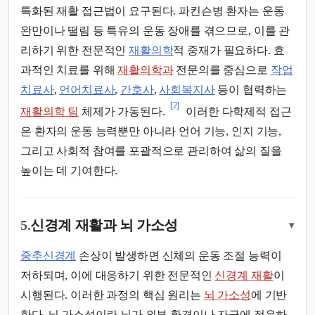
특화된 재활 접근법이 요구된다. 파킨슨병 환자는 운동
완만이나 떨림 등 특유의 운동 장애를 겪으므로, 이를 관
리하기 위한 전문적인
재활의학
적 중재가 필요하다. 효
과적인 치료를 위해
재활의학과
전문의를 중심으로
작업
치료사
,
언어치료사
,
간호사
,
사회복지사
등이 협력하는
[2]
재활의학 팀
체제가 가동된다.
이러한 다학제적 접근
은 환자의 운동 능력뿐만 아니라 언어 기능, 인지 기능,
그리고 사회적 참여를 포괄적으로 관리하여 삶의 질을
높이는 데 기여한다.
5.
신경계 재활과 뇌 가소성
▾
중추신경계
손상이 발생하면 신체의 운동 조절 능력이
저하되며, 이에 대응하기 위한 전문적인
신경계 재활
이
시행된다. 이러한 과정의 핵심 원리는
뇌 가소성
에 기반
한다. 뇌 가소성이란 뇌가 외부 환경이나 자극에 적응하