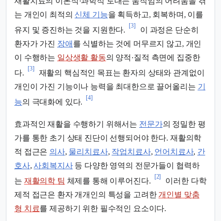
재활치료의 이론적·과학적 토대는 움직임의 어려움을 겪
는 개인이 최적의
신체 기능
을 획득하고, 회복하며, 이를
[3]
유지 및 증진하는 것을 지원한다.
이 과정은 단순히
환자가 가진
장애
를 식별하는 것에 머무르지 않고, 개인
이 수행하는
일상생활 활동
의 양적·질적 측면에 집중한
[3]
다.
재활의 핵심적인 목표는 환자의 상태와 관계없이
개인이 가진 기능이나 능력을 최대한으로 끌어올리는
기
[4]
능
의 극대화에 있다.
효과적인 재활을 수행하기 위해서는
전문가
의 정밀한 평
가를 통한 초기 상태 진단이 선행되어야 한다. 재활의학
적 접근은
의사
,
물리치료사
,
작업치료사
,
언어치료사
,
간
호사
,
사회복지사
등 다양한 영역의 전문가들이 협력하
[2]
는
재활의학 팀
체제를 통해 이루어진다.
이러한 다학
제적 접근은 환자 개개인의 특성을 고려한
개인별 맞춤
형 치료
를 제공하기 위한 필수적인 요소이다.