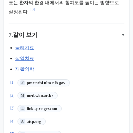
표는 환자의 환경 내에서의 참여도를 높이는 방향으로
[3]
설정된다.
7.
같이 보기
▾
물리치료
작업치료
재활의학
(새 탭에서 열림)
[1]
pmc.ncbi.nlm.nih.gov
P
(새 탭에서 열림)
[2]
med.wku.ac.kr
M
(새 탭에서 열림)
[3]
link.springer.com
L
(새 탭에서 열림)
[4]
atcp.org
A