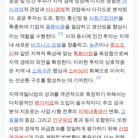
공공 및 민간 투자가 지역 경제 성장에 미치는 영향은
거
시경제
적 관점과
미시경제
적 관점에서 다각도로 분석된
다. 공공 투자는 도로, 항만, 통신망 등
사회간접자본
을
확충하여 기업의
물류비용
을 절감하고 생산성을 향상시
[2]
키는 역할을 수행한다.
이와 동시에 민간 투자는 지역
내 새로운
비즈니스 모델
을 창출하고,
농촌
이나
중소도
시
와 같은 지역적 특성에 맞는
특화산업
을 육성함으로써
지역 경제의 외연을 확장한다. 이러한 투자의 상호작용
은 지역 내
소득수준
향상과
소비심리
회복으로 이어지
[1]
는 선순환 구조를 형성하는 데 기여한다.
지역개발사업의 성과를 객관적으로 측정하기 위해서는
다차원적인
평가지표
의 도입이 필수적이다. 주요 성과
분석 지표로는 사업 시행 전후의
지역내총생산
변화,
고
용률
의 증감, 그리고
인구유입
효과 등이 포함된다. 또한
사업의 경제적 파급효과를 정밀하게 평가하기 위해
산업
연관분석
과 같은 계량적 방법론이 활용되며, 이는 정책