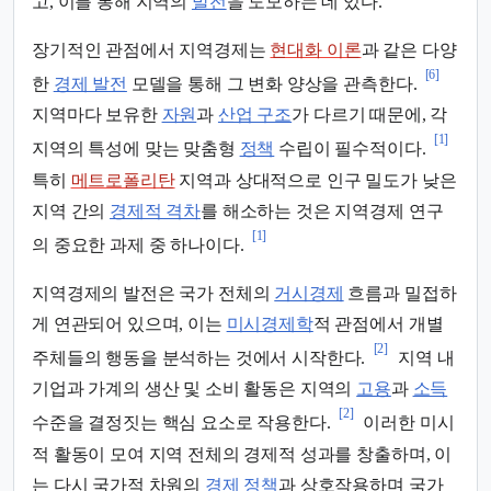
고, 이를 통해 지역의
발전
을 도모하는 데 있다.
장기적인 관점에서 지역경제는
현대화 이론
과 같은 다양
[6]
한
경제 발전
모델을 통해 그 변화 양상을 관측한다.
지역마다 보유한
자원
과
산업 구조
가 다르기 때문에, 각
[1]
지역의 특성에 맞는 맞춤형
정책
수립이 필수적이다.
특히
메트로폴리탄
지역과 상대적으로 인구 밀도가 낮은
지역 간의
경제적 격차
를 해소하는 것은 지역경제 연구
[1]
의 중요한 과제 중 하나이다.
지역경제의 발전은 국가 전체의
거시경제
흐름과 밀접하
게 연관되어 있으며, 이는
미시경제학
적 관점에서 개별
[2]
주체들의 행동을 분석하는 것에서 시작한다.
지역 내
기업과 가계의 생산 및 소비 활동은 지역의
고용
과
소득
[2]
수준을 결정짓는 핵심 요소로 작용한다.
이러한 미시
적 활동이 모여 지역 전체의 경제적 성과를 창출하며, 이
는 다시 국가적 차원의
경제 정책
과 상호작용하며 국가