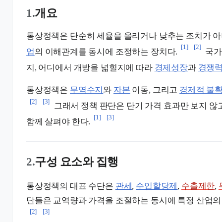
1.
개요
통상정책은 단순히 세율을 올리거나 낮추는 조치가 
[1]
[2]
업
의 이해관계를 동시에 조정하는 장치다.
국가
지, 어디에서 개방을 넓힐지에 따라
경제성장
과
경쟁
통상정책은
무역수지
와
자본
이동, 그리고
경제적 불
[2]
[3]
그래서 정책 판단은 단기 가격 효과만 보지 않
[1]
[3]
함께 살펴야 한다.
2.
구성 요소와 집행
통상정책의 대표 수단은
관세
,
수입할당제
,
수출제한
,
단들은 교역량과 가격을 조절하는 동시에 특정 산업의 
[2]
[3]