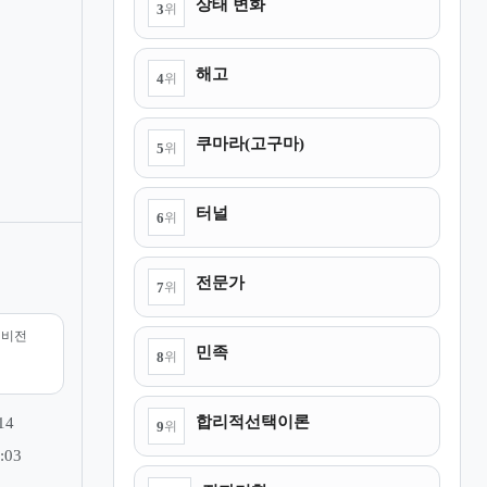
상태 변화
3
위
해고
4
위
쿠마라(고구마)
5
위
터널
6
위
전문가
7
위
리비전
민족
8
위
합리적선택이론
14
9
위
:03