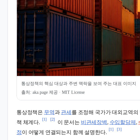
7.
같이 보기
8.
관련 문서
9.
인용 및 각주
통상정책의 핵심 대상과 주변 맥락을 보여 주는 대표 이미지
출처:
aka.page 제공 · MIT License
통상정책은
무역
과
관세
를 조정해 국가가 대외교역의
[1]
[2]
책 체계다.
이 문서는
비관세장벽
,
수입할당제
,
[1]
[3]
정
이 어떻게 연결되는지 함께 설명한다.