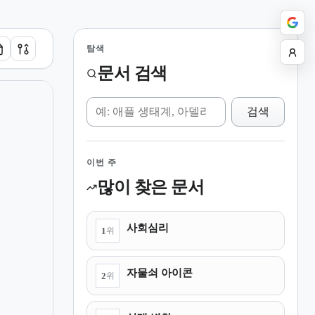
탐색
문서 검색
위키 검색
검색
이번 주
많이 찾은 문서
사회심리
1
위
자물쇠 아이콘
2
위