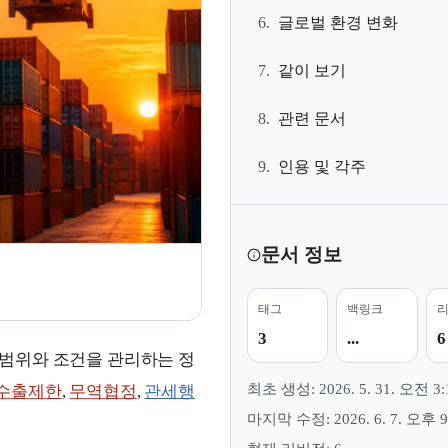
6.
글로벌 환경 변화
7.
같이 보기
8.
관련 문서
9.
인용 및 각주
문서 정보
태그
백링크
3
...
6
 범위와 조건을 관리하는 정
최초 생성: 2026. 5. 31. 오전 3:
수출제한
,
무역협정
,
관세행
마지막 수정: 2026. 6. 7. 오후 9