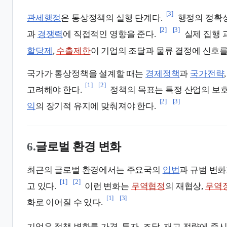
[3]
관세행정
은 통상정책의 실행 단계다.
행정의 정확
[2]
[3]
과
경쟁력
에 직접적인 영향을 준다.
실제 집행
할당제
,
수출제한
이 기업의 조달과 물류 결정에 신호를
국가가 통상정책을 설계할 때는
경제정책
과
국가전략
[1]
[2]
고려해야 한다.
정책의 목표는 특정 산업의 보
[2]
[3]
익
의 장기적 유지에 맞춰져야 한다.
6.
글로벌 환경 변화
최근의 글로벌 환경에서는 주요국의
입법
과 규범 변화
[1]
[2]
고 있다.
이런 변화는
무역협정
의 재협상,
무역
[1]
[3]
화로 이어질 수 있다.
기업은 정책 변화를 가격, 투자, 조달, 재고 전략에 즉