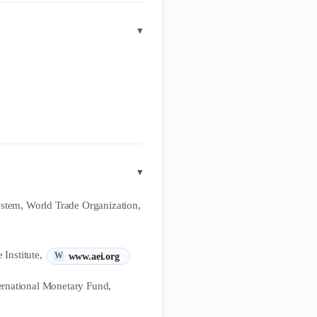
▾
▾
ystem, World Trade Organization,
(새 탭에서 열림)
 Institute,
www.aei.org
W
rnational Monetary Fund,