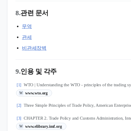
8.
관련 문서
무역
관세
비관세장벽
9.
인용 및 각주
WTO | Understanding the WTO - principles of the trading s
[1]
(새 탭에서 열림)
www.wto.org
W
Three Simple Principles of Trade Policy, American Enterprise
[2]
CHAPTER 2. Trade Policy and Customs Administration, Inte
[3]
(새 탭에서 열림)
www.elibrary.imf.org
W