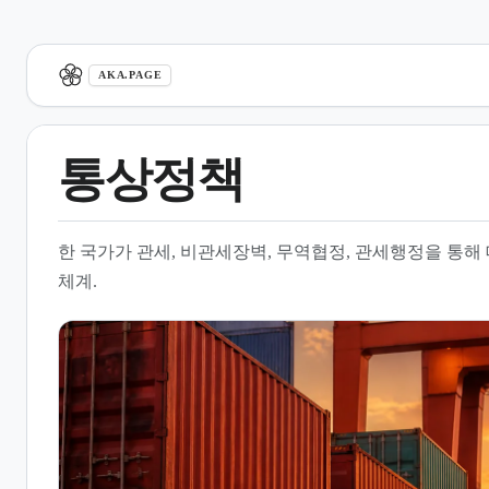
aka.page
AKA.PAGE
통상정책
1.
개요
한 국가가 관세, 비관세장벽, 무역협정, 관세행정을 통
2.
구성 요소와 집행
체계.
3.
경제적 논리
4.
국제 규범과 WTO
5.
관세행정과 국가 전략
6.
글로벌 환경 변화