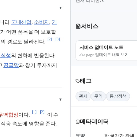
현재 리비전: 6
▾
아니라
국내산업
,
소비자
,
기
서비스
가 어떤 품목을 더 보호할
[2]
[3]
력
의 경로도 달라진다.
서비스 업데이트 노트
aka.page 업데이트 내역 보기
확실성
의 변화에 반응한다.
고
공급망
과 장기 투자까지
태그
관세
무역
통상정책
▾
[1]
[2]
무역협정
이다.
이 수
메타데이터
적응 속도에 영향을 준다.
요약
한 국가가 관세,