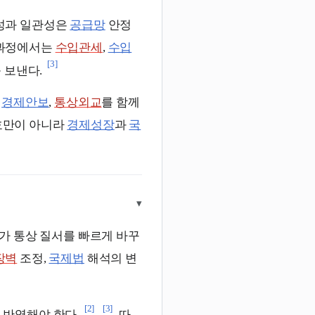
성과 일관성은
공급망
안정
 과정에서는
수입관세
,
수입
[3]
 보낸다.
,
경제안보
,
통상외교
를 함께
호만이 아니라
경제성장
과
국
▾
가 통상 질서를 빠르게 바꾸
장벽
조정,
국제법
해석의 변
[2]
[3]
시 반영해야 한다.
따