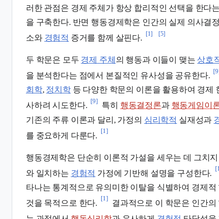
러한 관점은 경제 주체가 항상 합리적인 선택을 한다
을 구축한다. 반면 행동경제학은 인간의 실제 의사결
[1]
[5]
소와
경험적
증거를 함께 살핀다.
두 학문은 모두
경제 주체
의 행동과 이들이 맺는
상호
[9
을 분석한다는 점에서 본질적인 유사성을 공유한다.
회학
,
정치학
등 다양한 학문의 이론을 활용하여 경제 
[9]
사하려 시도한다.
특히
행동결정론
과
행동게임이
기존의 주류 이론과 달리, 가정의
심리학적
실재성과
[1]
를 중요하게 다룬다.
행동경제학은 단순히 이론적 가설을 세우는 데 그치지 
[
와 일치하는
경험적
가정에 기반해 설명을 구성한다.
타나는 통계적으로 유의미한 이탈을 식별하여 경제적 
[1]
것을 목적으로 한다.
결과적으로 이 학문은 인간의
는 과정에서
행동심리학
과 유사하게
경험적
타당성을 