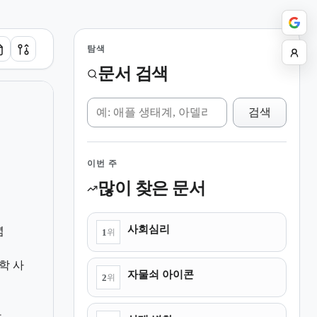
탐색
문서 검색
위키 검색
검색
이번 주
많이 찾은 문서
사회심리
념
1
위
학 사
자물쇠 아이콘
2
위