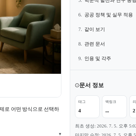
5.
학문적 발전과 연구 동
6.
공공 정책 및 실무 적용
7.
같이 보기
8.
관련 문서
9.
인용 및 각주
문서 정보
태그
백링크
제로 어떤 방식으로 선택하
4
...
2
최초 생성: 2026. 7. 5. 오후 5:0
▾
마지막 수정: 2026. 7. 5. 오후 5