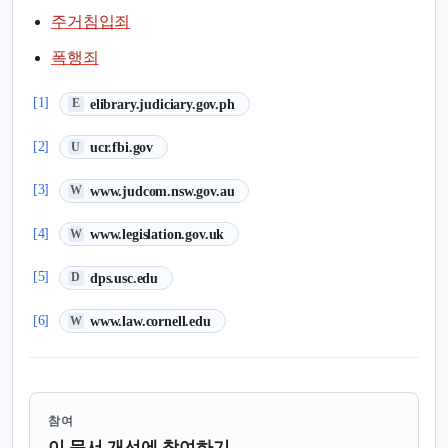
주거침입죄
폭행죄
(새 탭에서 열림)
[1]
elibrary.judiciary.gov.ph
E
(새 탭에서 열림)
[2]
ucr.fbi.gov
U
(새 탭에서 열림)
[3]
www.judcom.nsw.gov.au
W
(새 탭에서 열림)
[4]
www.legislation.gov.uk
W
(새 탭에서 열림)
[5]
dps.usc.edu
D
(새 탭에서 열림)
[6]
www.law.cornell.edu
W
참여
이 문서 개선에 참여하기