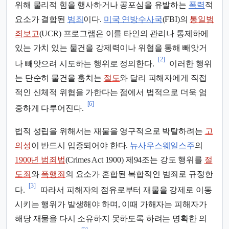
위해 물리적 힘을 행사하거나 공포심을 유발하는
폭력
적
요소가 결합된
범죄
이다.
미국 연방수사국
(FBI)의
통일범
죄보고
(UCR) 프로그램은 이를 타인의 관리나 통제하에
있는 가치 있는 물건을 강제력이나 위협을 통해 빼앗거
[2]
나 빼앗으려 시도하는 행위로 정의한다.
이러한 행위
는 단순히 물건을 훔치는
절도
와 달리 피해자에게 직접
적인 신체적 위협을 가한다는 점에서 법적으로 더욱 엄
[6]
중하게 다루어진다.
법적 성립을 위해서는 재물을 영구적으로 박탈하려는
고
의성
이 반드시 입증되어야 한다.
뉴사우스웨일스주
의
1900년 범죄법
(Crimes Act 1900) 제94조는 강도 행위를
절
도죄
와
폭행죄
의 요소가 혼합된 복합적인 범죄로 규정한
[3]
다.
따라서 피해자의 점유로부터 재물을 강제로 이동
시키는 행위가 발생해야 하며, 이때 가해자는 피해자가
해당 재물을 다시 소유하지 못하도록 하려는 명확한 의