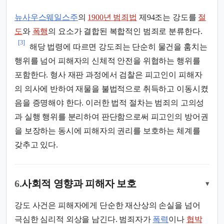
뉴사우스웨일스주
의
1900년 범죄법
제94조는 강도를
절
도
와
폭행
의 요소가 결합된 복합적인 범죄로 분류한다.
[3]
해당 법령에 따르면 강도죄는 단순히 물건을 훔치는
행위를 넘어 피해자의 신체적 안전을 위협하는 행위를
포함한다. 형사 재판 과정에서 검찰은 피고인이 피해자
의 의사에 반하여 재물을 불법적으로 취득하고 이동시켰
음을 증명해야 한다. 이러한 법적 절차는 범죄의 고의성
과 실행 행위를 분리하여 판단함으로써 피고인의 방어권
을 보장하는 동시에 피해자의 권리를 보호하는 체계를
갖추고 있다.
6.
사회적 영향과 피해자 보호
▾
강도 사건은 피해자에게 단순한 재산상의 손실을 넘어
극심한 심리적 외상을 남긴다. 범죄자가
폭력
이나
협박