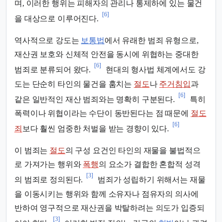
며, 이러한 행위는 피해자의 관리나 통제하에 있는 물건
[6]
을 대상으로 이루어진다.
역사적으로 강도는
보통법
에서 유래한 범죄 유형으로,
재산권 보호와 신체적 안전을 동시에 위협하는 중대한
[6]
범죄로 분류되어 왔다.
현대의 형사법 체계에서도 강
도는 단순히 타인의 물건을 훔치는
절도
나
주거침입
과
[6]
같은 일반적인 재산 범죄와는 명확히 구분된다.
특히
폭력이나 위협이라는 수단이 동반된다는 점 때문에
절도
[6]
죄
보다 훨씬 엄중한 처벌을 받는 경향이 있다.
이 범죄는
절도
의 구성 요건인 타인의 재물을 불법적으
로 가져가는 행위와
폭행
의 요소가 결합한 혼합적 성격
[3]
의 범죄로 정의된다.
범죄가 성립하기 위해서는 재물
을 이동시키는 행위와 함께 소유자나 점유자의 의사에
반하여 영구적으로 재산권을 박탈하려는 의도가 입증되
[3]