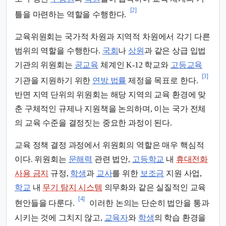
[2]
틀을 마련하는 역할을 수행한다.
교육위원회는 국가적 차원과 지역적 차원에서 각기 다른
범위의 역할을 수행한다.
국회
나
상원
과 같은 상급 입법
기관의 위원회는
공교육
체계인 K-12 학교와
고등교육
[3]
기관을 지원하기 위한
연방 법률
제정을 목표로 한다.
반면 지역 단위의 위원회는 해당 지역의 교육 환경에 맞
춘 구체적인 규제나 지원책을 논의하며, 이는 국가 전체
의 교육 수준을 결정짓는 중요한 과정이 된다.
교육 정책 결정 과정에서 위원회의 역할은 매우 핵심적
이다. 위원회는
문해력
관련 법안,
고등학교
내
휴대전화
사용 금지
규정,
학생
과
교사
를 위한
보조금
지원 사업,
학교
내
무기 탐지 시스템
의무화와 같은 실질적인 교육
[4]
현안들을 다룬다.
이러한 논의는 단순히 법안을 통과
시키는 것에 그치지 않고,
교육자
와
학생
의 학습 환경을