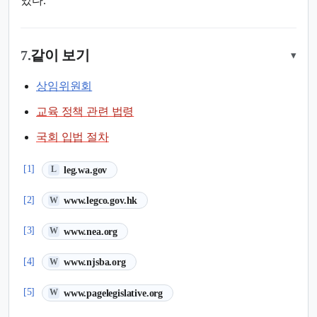
있다.
7.
같이 보기
▾
상임위원회
교육 정책 관련 법령
국회 입법 절차
(새 탭에서 열림)
[1]
leg.wa.gov
L
(새 탭에서 열림)
[2]
www.legco.gov.hk
W
(새 탭에서 열림)
[3]
www.nea.org
W
(새 탭에서 열림)
[4]
www.njsba.org
W
(새 탭에서 열림)
[5]
www.pagelegislative.org
W