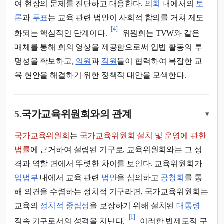
여 현장의 문제를 진단하고 대응한다.
의회
내에서의
토
론
과
투표
는 교육 관련 법안이 사회적 합의를 거쳐 제도
[4]
화되는 핵심적인 단계이다.
위원회는 TVW와 같은
매체를 통해 회의 영상을 제공함으로써 입법 활동의 투
명성을 확보하고,
의원
과
직원
들이 협력하여 복잡한 교
육 현안을 해결하기 위한 정책적 대안을 모색한다.
5.
국가교육위원회와의 관계
▾
국가교육위원회
는
국가교육위원회 설치 및 운영에 관한
법률
에 근거하여 설립된 기구로, 교육위원회와는 그 성
격과 역할 면에서 뚜렷한 차이를 보인다. 교육위원회가
입법부
내에서 교육 관련
법안
을 심의하고
공청회
를 통
해 의견을 수렴하는 정치적 기구라면, 국가교육위원회는
교육의
정치적 중립성
을 보장하기 위해 설치된
대통령
[1]
직속 기구로서의 성격을 지닌다.
이러한 법제도적 구