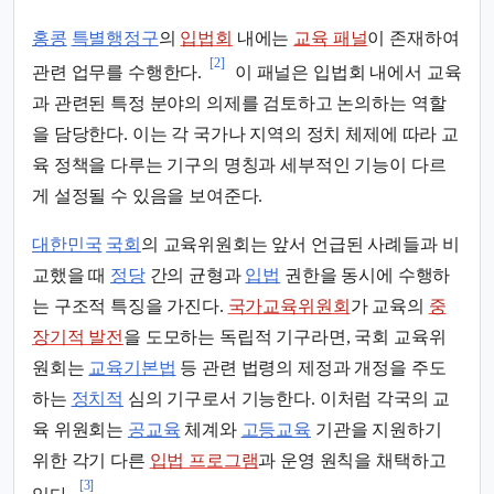
홍콩
특별행정구
의
입법회
내에는
교육 패널
이 존재하여
[2]
관련 업무를 수행한다.
이 패널은 입법회 내에서 교육
과 관련된 특정 분야의 의제를 검토하고 논의하는 역할
을 담당한다. 이는 각 국가나 지역의 정치 체제에 따라 교
육 정책을 다루는 기구의 명칭과 세부적인 기능이 다르
게 설정될 수 있음을 보여준다.
대한민국
국회
의 교육위원회는 앞서 언급된 사례들과 비
교했을 때
정당
간의 균형과
입법
권한을 동시에 수행하
는 구조적 특징을 가진다.
국가교육위원회
가 교육의
중
장기적 발전
을 도모하는 독립적 기구라면, 국회 교육위
원회는
교육기본법
등 관련 법령의 제정과 개정을 주도
하는
정치적
심의 기구로서 기능한다. 이처럼 각국의 교
육 위원회는
공교육
체계와
고등교육
기관을 지원하기
위한 각기 다른
입법 프로그램
과 운영 원칙을 채택하고
[3]