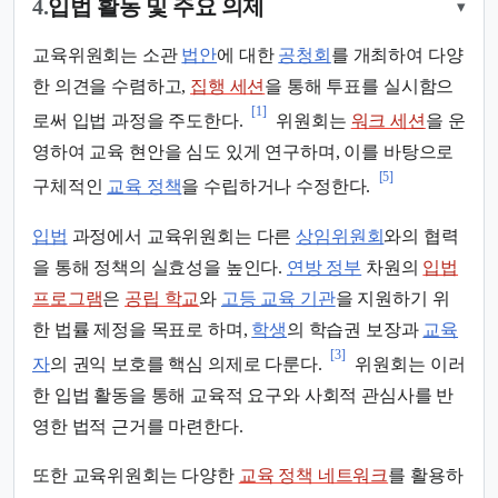
4.
입법 활동 및 주요 의제
▾
교육위원회는 소관
법안
에 대한
공청회
를 개최하여 다양
한 의견을 수렴하고,
집행 세션
을 통해 투표를 실시함으
[1]
로써 입법 과정을 주도한다.
위원회는
워크 세션
을 운
영하여 교육 현안을 심도 있게 연구하며, 이를 바탕으로
[5]
구체적인
교육 정책
을 수립하거나 수정한다.
입법
과정에서 교육위원회는 다른
상임위원회
와의 협력
을 통해 정책의 실효성을 높인다.
연방 정부
차원의
입법
프로그램
은
공립 학교
와
고등 교육 기관
을 지원하기 위
한 법률 제정을 목표로 하며,
학생
의 학습권 보장과
교육
[3]
자
의 권익 보호를 핵심 의제로 다룬다.
위원회는 이러
한 입법 활동을 통해 교육적 요구와 사회적 관심사를 반
영한 법적 근거를 마련한다.
또한 교육위원회는 다양한
교육 정책 네트워크
를 활용하