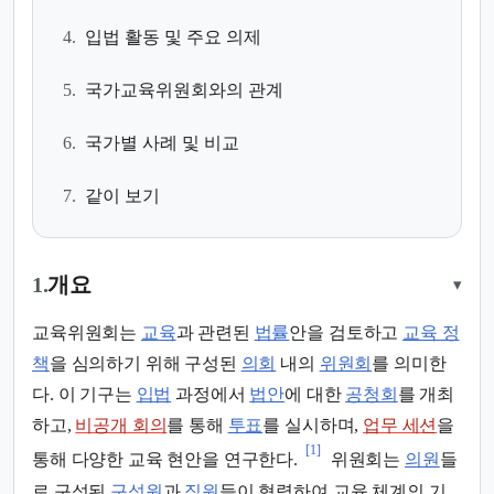
4.
입법 활동 및 주요 의제
5.
국가교육위원회와의 관계
6.
국가별 사례 및 비교
7.
같이 보기
1.
개요
▾
교육위원회는
교육
과 관련된
법률
안을 검토하고
교육 정
책
을 심의하기 위해 구성된
의회
내의
위원회
를 의미한
다. 이 기구는
입법
과정에서
법안
에 대한
공청회
를 개최
하고,
비공개 회의
를 통해
투표
를 실시하며,
업무 세션
을
[1]
통해 다양한 교육 현안을 연구한다.
위원회는
의원
들
로 구성된
구성원
과
직원
들이 협력하여 교육 체계의 기