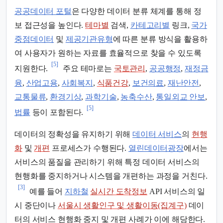
공공데이터 포털
은 다양한 데이터 분류 체계를 통해 정
보 접근성을 높인다.
테마별
검색,
카테고리별
링크,
국가
중점데이터
및
제공기관유형
에 따른 분류 방식을 활용하
여 사용자가 원하는 자료를 효율적으로 찾을 수 있도록
[5]
지원한다.
주요 테마로는
국토관리
,
공공행정
,
재정금
융
,
산업고용
,
사회복지
,
식품건강
,
보건의료
,
재난안전
,
교통물류
,
환경기상
,
과학기술
,
농축수산
,
통일외교 안보
,
[5]
법률
등이 포함된다.
데이터의 정확성을 유지하기 위해
데이터 서비스
의
현행
화
및
개편
프로세스가 수행된다.
열린데이터광장
에서는
서비스의 품질을 관리하기 위해 특정 데이터 서비스의
현행화를 중지하거나 시스템을 개편하는 과정을 거친다.
[3]
예를 들어
지하철
실시간 도착정보
API 서비스의 일
시 중단이나
서울시 생활인구 및 생활이동(집계구)
데이
터의 서비스 현행화 중지 및 개편 사례가 이에 해당한다.