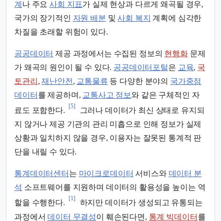
계
나 주요
사회 지표
가 실제 현상과 다르게 왜곡될 경우,
국가의 장기적인
자원 배분
및
사회 복지
계획에 심각한
차질을 초래할 위험이 있다.
공공데이터
제공 과정에서는 수집된 정보의
현행화
문제
가 왜곡의 원인이 될 수 있다.
공공데이터포털
은
교육
,
국
토관리
,
재난안전
,
교통물류
등 다양한 분야의
국가중점
데이터
를 제공하며,
교통사고 정보
와 같은 구체적인 자
[5]
료도 포함한다.
그러나 데이터가 최신 상태로 유지되
지 않거나 제공 기관의 관리 미흡으로 인해 정보가 실제
상황과 일치하지 않을 경우, 이용자는 잘못된 통계적 판
단을 내릴 수 있다.
통계데이터센터
는
마이크로데이터
서비스와
데이터 분
석
소프트웨어를 지원하며 데이터의 활용성을 높이는 역
[1]
할을 수행한다.
하지만 데이터가 생성되고 유통되는
과정에서
데이터 무결성
이 훼손된다면,
통계 빅데이터
를