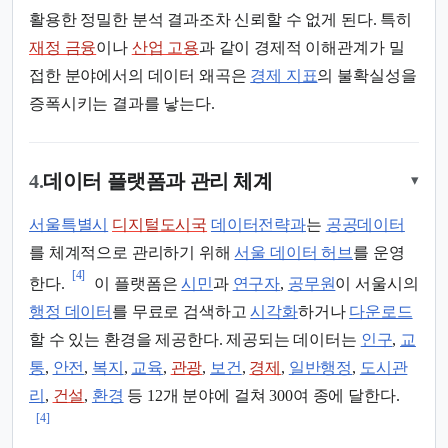
활용한 정밀한 분석 결과조차 신뢰할 수 없게 된다. 특히
재정 금융
이나
산업 고용
과 같이 경제적 이해관계가 밀
접한 분야에서의 데이터 왜곡은
경제 지표
의 불확실성을
증폭시키는 결과를 낳는다.
4.
데이터 플랫폼과 관리 체계
▾
서울특별시
디지털도시국
데이터전략과
는
공공데이터
를 체계적으로 관리하기 위해
서울 데이터 허브
를 운영
[4]
한다.
이 플랫폼은
시민
과
연구자
,
공무원
이 서울시의
행정 데이터
를 무료로 검색하고
시각화
하거나
다운로드
할 수 있는 환경을 제공한다. 제공되는 데이터는
인구
,
교
통
,
안전
,
복지
,
교육
,
관광
,
보건
,
경제
,
일반행정
,
도시관
리
,
건설
,
환경
등 12개 분야에 걸쳐 300여 종에 달한다.
[4]