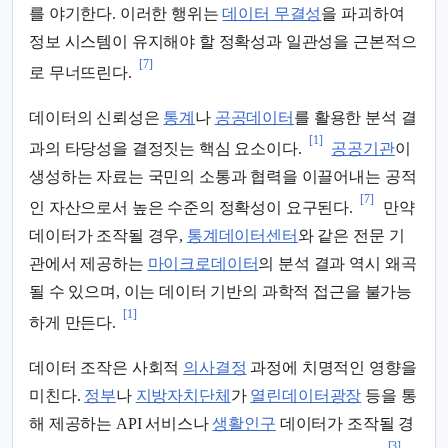
를 야기한다. 이러한 행위는
데이터 무결성
을 파괴하여
정보 시스템이 유지해야 할 정확성과 일관성을 근본적으
[7]
로 무너뜨린다.
데이터의 신뢰성은
통계
나
공공데이터
를 활용한 분석 결
[1]
과의 타당성을 결정짓는 핵심 요소이다.
공공기관
이
생성하는 자료는 국민의 소통과 협력을 이끌어내는 공적
[7]
인 자산으로서 높은 수준의 정확성이 요구된다.
만약
데이터가 조작될 경우,
통계데이터센터
와 같은 전문 기
관에서 제공하는
마이크로데이터
의 분석 결과 역시 왜곡
될 수 있으며, 이는 데이터 기반의 과학적 접근을 불가능
[1]
하게 만든다.
데이터 조작은 사회적
의사결정
과정에 치명적인 영향을
미친다.
정부
나
지방자치단체
가
열린데이터광장
등을 통
해 제공하는 API 서비스나
생활인구
데이터가 조작될 경
[3]