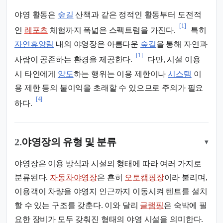
야영 활동은
숲길
산책과 같은 정적인 활동부터 도전적
[1]
인
레포츠
체험까지 폭넓은 스펙트럼을 가진다.
특히
자연휴양림
내의 야영장은 아름다운
숲길
을 통해 자연과
[1]
사람이 공존하는 환경을 제공한다.
다만, 시설 이용
시 타인에게
양도
하는 행위는 이용 제한이나
시스템
이
용 제한 등의 불이익을 초래할 수 있으므로 주의가 필요
[4]
하다.
2.
야영장의 유형 및 분류
▾
야영장은 이용 방식과 시설의 형태에 따라 여러 가지로
분류된다.
자동차야영장
은 흔히
오토캠핑장
이라 불리며,
이용객이 차량을 야영지 인근까지 이동시켜 텐트를 설치
할 수 있는 구조를 갖춘다. 이와 달리
글램핑
은 숙박에 필
요한 장비가 모두 갖춰진 형태의 야영 시설을 의미한다.