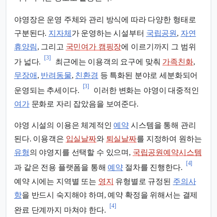
야영장은 운영 주체와 관리 방식에 따라 다양한 형태로
구분된다.
지자체
가 운영하는 시설부터
국립공원
,
자연
휴양림
, 그리고
국민여가 캠핑장
에 이르기까지 그 범위
[3]
가 넓다.
최근에는 이용객의 요구에 맞춰
가족친화
,
무장애
,
반려동물
,
친환경
등 특화된 분야로 세분화되어
[3]
운영되는 추세이다.
이러한 변화는 야영이 대중적인
여가
문화로 자리 잡았음을 보여준다.
야영 시설의 이용은 체계적인
예약
시스템을 통해 관리
된다. 이용객은
입실날짜
와
퇴실날짜
를 지정하여 원하는
유형
의 야영지를 선택할 수 있으며,
국립공원예약시스템
[4]
과 같은 전용 플랫폼을 통해
예약
절차를 진행한다.
예약 시에는 지역별 또는
영지
유형별로 규정된
주의사
항
을 반드시 숙지해야 하며, 예약 확정을 위해서는 결제
[4]
완료 단계까지 마쳐야 한다.