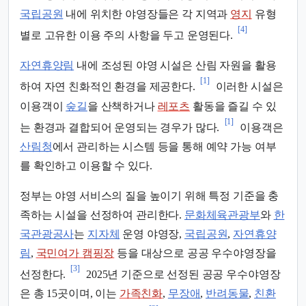
국립공원
내에 위치한 야영장들은 각 지역과
영지
유형
[4]
별로 고유한 이용 주의 사항을 두고 운영된다.
자연휴양림
내에 조성된 야영 시설은 산림 자원을 활용
[1]
하여 자연 친화적인 환경을 제공한다.
이러한 시설은
이용객이
숲길
을 산책하거나
레포츠
활동을 즐길 수 있
[1]
는 환경과 결합되어 운영되는 경우가 많다.
이용객은
산림청
에서 관리하는 시스템 등을 통해 예약 가능 여부
를 확인하고 이용할 수 있다.
정부는 야영 서비스의 질을 높이기 위해 특정 기준을 충
족하는 시설을 선정하여 관리한다.
문화체육관광부
와
한
국관광공사
는
지자체
운영 야영장,
국립공원
,
자연휴양
림
,
국민여가 캠핑장
등을 대상으로 공공 우수야영장을
[3]
선정한다.
2025년 기준으로 선정된 공공 우수야영장
은 총 15곳이며, 이는
가족친화
,
무장애
,
반려동물
,
친환