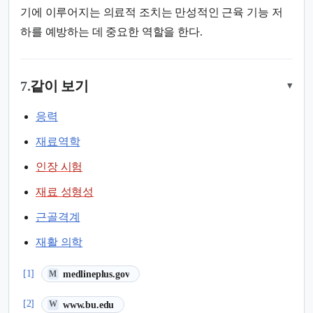
기에 이루어지는 의료적 조치는 만성적인 근육 기능 저
하를 예방하는 데 중요한 역할을 한다.
7.
같이 보기
▾
응력
재료역학
인장 시험
재료 성형성
근골격계
재활 의학
(새 탭에서 열림)
[1]
medlineplus.gov
M
(새 탭에서 열림)
[2]
www.bu.edu
W