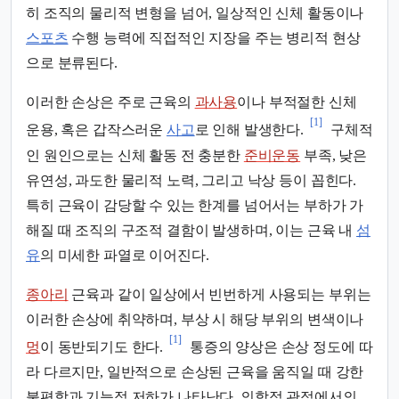
히 조직의 물리적 변형을 넘어, 일상적인 신체 활동이나
스포츠
수행 능력에 직접적인 지장을 주는 병리적 현상
으로 분류된다.
이러한 손상은 주로 근육의
과사용
이나 부적절한 신체
[1]
운용, 혹은 갑작스러운
사고
로 인해 발생한다.
구체적
인 원인으로는 신체 활동 전 충분한
준비운동
부족, 낮은
유연성, 과도한 물리적 노력, 그리고 낙상 등이 꼽힌다.
특히 근육이 감당할 수 있는 한계를 넘어서는 부하가 가
해질 때 조직의 구조적 결함이 발생하며, 이는 근육 내
섬
유
의 미세한 파열로 이어진다.
종아리
근육과 같이 일상에서 빈번하게 사용되는 부위는
이러한 손상에 취약하며, 부상 시 해당 부위의 변색이나
[1]
멍
이 동반되기도 한다.
통증의 양상은 손상 정도에 따
라 다르지만, 일반적으로 손상된 근육을 움직일 때 강한
불편함과 기능적 저하가 나타난다. 의학적 관점에서의