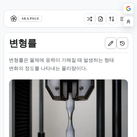
aka.page
AKA.PAGE
변형률
변형률은 물체에 응력이 가해질 때 발생하는 형태
변화의 정도를 나타내는 물리량이다.