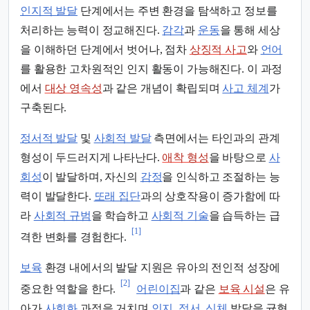
인지적 발달
단계에서는 주변 환경을 탐색하고 정보를
처리하는 능력이 정교해진다.
감각
과
운동
을 통해 세상
을 이해하던 단계에서 벗어나, 점차
상징적 사고
와
언어
를 활용한 고차원적인 인지 활동이 가능해진다. 이 과정
에서
대상 영속성
과 같은 개념이 확립되며
사고 체계
가
구축된다.
정서적 발달
및
사회적 발달
측면에서는 타인과의 관계
형성이 두드러지게 나타난다.
애착 형성
을 바탕으로
사
회성
이 발달하며, 자신의
감정
을 인식하고 조절하는 능
력이 발달한다.
또래 집단
과의 상호작용이 증가함에 따
라
사회적 규범
을 학습하고
사회적 기술
을 습득하는 급
[1]
격한 변화를 경험한다.
보육
환경 내에서의 발달 지원은 유아의 전인적 성장에
[2]
중요한 역할을 한다.
어린이집
과 같은
보육 시설
은 유
아가
사회화
과정을 거치며
인지
,
정서
,
신체
발달을 균형