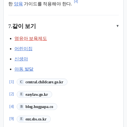
[4]
한
양육
가이드를 적용해야 한다.
7.
같이 보기
▾
영유아 보육제도
어린이집
신생아
아동 발달
(새 탭에서 열림)
[1]
central.childcare.go.kr
C
(새 탭에서 열림)
[2]
easylaw.go.kr
E
(새 탭에서 열림)
[4]
blog.hugpapa.co
B
(새 탭에서 열림)
[9]
ent.sbs.co.kr
E