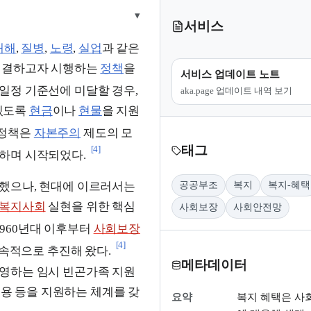
▾
서비스
재해
,
질병
,
노령
,
실업
과 같은
해결하고자 시행하는
정책
을
서비스 업데이트 노트
 일정 기준선에 미달할 경우,
aka.page 업데이트 내역 보기
 있도록
현금
이나
현물
을 지원
 정책은
자본주의
제도의 모
[4]
태그
하며 시작되었다.
공공부조
복지
복지-혜택
했으나, 현대에 이르러서는
복지사회
실현을 위한 핵심
사회보장
사회안전망
1960년대 이후부터
사회보장
[4]
속적으로 추진해 왔다.
메타데이터
운영하는 임시 빈곤가족 지원
용 등을 지원하는 체계를 갖
요약
복지 혜택은 사