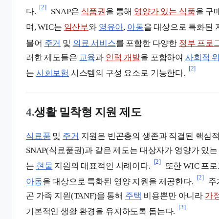
[2]
다.
SNAP은
식품권
을 통해
영양가 있는 식품
을 구
며, WIC는
임산부
와
영유아
,
아동
을 대상으로 특화된 
불어
주거
및
의료 서비스
를 포함한 다양한
정부 프로
러한 제도들은
교육
과
인력 개발
을 포함하여
사회적 
[2]
는
사회보험
시스템의 구성 요소로 기능한다.
4.
생활 밀착형 지원 제도
식료품
및
주거
지원은 빈곤층의 생존과 직결된 핵심적
SNAP(식료품권)과 같은 제도는 대상자가 영양가 있는
[2]
는
현물
지원의 대표적인 사례이다.
또한 WIC 프
[2]
아동
을 대상으로 특화된 영양 지원을 제공한다.
주
곤 가족 지원(TANF)을 통해
주택
비용뿐만 아니라
가
[3]
기본적인 생활 환경을 유지하도록 돕는다.