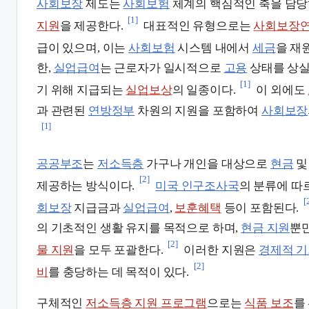
사회보장
제도는
사회보험
체계의 핵심적인 축을 담당
[1]
지원
을 제공한다.
대표적인 유형으로는
사회보장
급이 있으며, 이는
사회보험
시스템 내에서
세금
을 재
한,
실업급여
는 근로자가 일시적으로
고용
상태를 상실
[1]
기 위해 지급되는
실업보상
의 일종이다.
이 외에도
과 관련된
연방정부
차원의 지원을 포함하여
사회보장
[1]
공공부조
는
저소득층
가구나 개인을 대상으로
현금
[2]
제공하는 방식이다.
미국 인구조사국
의 분류에 따
[
회보장
지급금과
실업급여
,
보훈혜택
등이 포함된다.
의 기초적인 생활 유지를 목적으로 하며,
현금 지원
뿐
[2]
물 지원
을 모두 포괄한다.
이러한 지원은
경제적 
[2]
비
를 충당하는 데 목적이 있다.
구체적인
저소득층 지원 프로그램
으로는
식품 보조
를