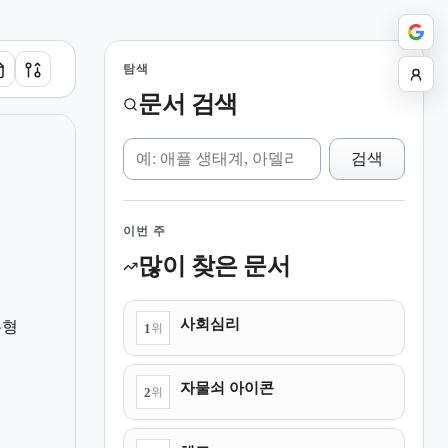
탐색
문서 검색
위키 검색
검색
이번 주
많이 찾은 문서
사회심리
유형
1
위
자물쇠 아이콘
2
위