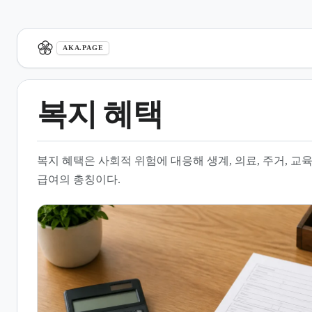
aka.page
AKA.PAGE
복지 혜택
1.
개요
복지 혜택은 사회적 위험에 대응해 생계, 의료, 주거, 교
2.
사회정책의 역사적 변천
급여의 총칭이다.
3.
복지 프로그램의 주요 유형
4.
생활 밀착형 지원 제도
5.
국가별 제도 운영 사례
6.
수급 자격 및 제한 요건