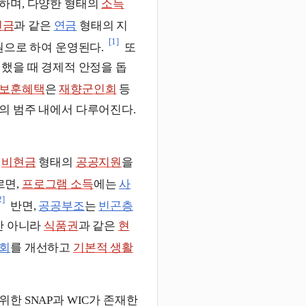
하며, 다양한 형태의
소득
연금
과 같은
연금
형태의 지
[1]
원으로 하여 운영된다.
또
했을 때 경제적 안정을 돕
보훈혜택
은
재향군인회
등
의 범주 내에서 다루어진다.
및
비현금
형태의
공공지원
을
르면,
프로그램 소득
에는
사
2]
반면,
공공부조
는
빈곤층
만 아니라
식품권
과 같은
현
기회
를 개선하고
기본적 생활
 위한 SNAP과 WIC가 존재한