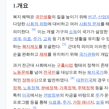
1.
개요
복지 혜택은
국민생활
의 질을 높이기 위해
빈곤
,
산업
다양한
사회적 위험
에 대비하고 여러
사회적 문제
를 
[4]
의미한다.
이는 개별 가구의
소득
이 국가가 설정한
생계
,
의료
,
주거
,
교육
등 기초적인 생활을 유지할 수
[5]
하는
복지제도
를 포괄한다.
근대적 의미의 이러한
순을 완화하고
체제
를 유지하기 위해
국가권력
이 개입
과거 전근대 사회에서는
구휼사업
형태의 정책이 존재
노동문제
를 넘어
전국민
을 대상으로 하는
복지국가
와
[4]
적인
정책수단
으로 발전하였다.
대한민국
의 경우 
정책
,
노동정책
,
분배정책
,
가족정책
,
주택정책
등을 지
특히
미국
에서는
연방정부
의 자금을 바탕으로
주
가 
프로그램 등을 통해
식료품
,
주거
,
가정 에너지
,
보육
비
[3]