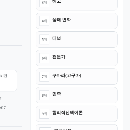
해고
3
위
상태 변화
4
위
터널
5
위
전문가
6
위
쿠마라(고구마)
리비전
7
위
민족
8
위
7
:07
합리적선택이론
9
위