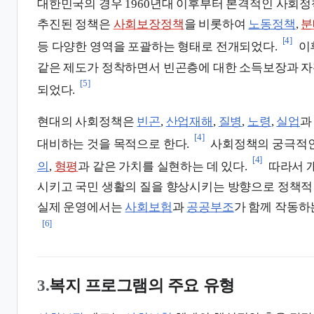
대한민국의 경우 1960년대 이후부터 본격적인 사회정
추진된 정책은
사회보장정책
을 비롯하여
노동정책
,
분
[4]
등 다양한 영역을 포괄하는 형태로 전개되었다.
이
같은 제도가 정착하면서 빈곤층에 대한 소득보장과 자
[5]
되었다.
현대의 사회정책은
빈곤
,
산업재해
,
질병
,
노령
,
실업
과
[4]
대비하는 것을 목적으로 한다.
사회정책의 궁극적
[4]
의
,
형평
과 같은 가치를 실현하는 데 있다.
따라서 
시키고 국민 생활의 질을 향상시키는 방향으로 정책적
실제 운영에서는
사회보험
과
공공부조
가 함께 작동하
[6]
3.
복지 프로그램의 주요 유형