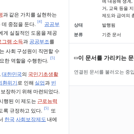
에 대응해 생계, 
거, 교육 등을 
평
과 같은 가치를 실현하는
제도와 급여의 
[4]
 데 중점을 둔다.
공공부
상태
발행됨
에게 실질적인 도움을 제공
분류
기준 문서
로그램 소득
과
공공부조
를
는 사회 구성원이 직면할 수
이 문서를 가리키는 
[5]
요한 역할을 수행한다.
연결된 문서를 불러오는 중입
,
대한민국
의
국민기초생활
외환위기
로 인해
실업
과
빈
 보장하기 위해 마련되었다.
터 시행된 이 제도는
근로능력
[5]
도록 규정하고 있다.
또
에서
한국
사회보장제도
내에