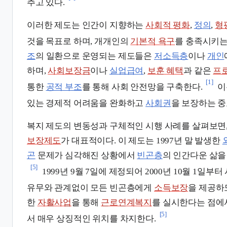
추고 있다.
이러한 제도는 인간이 지향하는
사회적 평화
,
정의
,
형
것을 목표로 하며, 개개인의
기본적 욕구
를 충족시키는
조
의 일환으로 운영되는 제도들은
저소득층
이나
개인
하며,
사회보장금
이나
실업급여
,
보훈 혜택
과 같은
프
[1]
통한
공적 부조
를 통해 사회 안전망을 구축한다.
이
있는 경제적 어려움을 완화하고
사회권
을 보장하는 중
복지 제도의 변동성과 구체적인 시행 사례를 살펴보면
보장제도
가 대표적이다. 이 제도는 1997년 말 발생한
곤
문제가 심각해진 상황에서
빈곤층
의 인간다운 삶을
[5]
1999년 9월 7일에 제정되어 2000년 10월 1일부
유무와 관계없이 모든 빈곤층에게
소득보장
을 제공하
한
자활사업
을 통해
근로연계복지
를 실시한다는 점
[5]
서 매우 상징적인 위치를 차지한다.