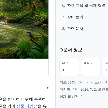
6.
환경 교육 및 국제 협력
7.
같이 보기
8.
관련 문서
문서 정보
태그
백링크
1
...
2
최초 생성: 2026. 7. 2. 오전 8:4
▾
마지막 수정: 2026. 7. 2. 오전 8
현재 리비전: 2
손을 방지하기 위해 수행하
수준을 넘어
생물 다양성
을 유