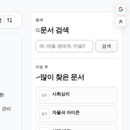
탐색
문서 검색
위키 검색
검색
이번 주
많이 찾은 문서
사회심리
환
1
위
 관리
자물쇠 아이콘
2
위