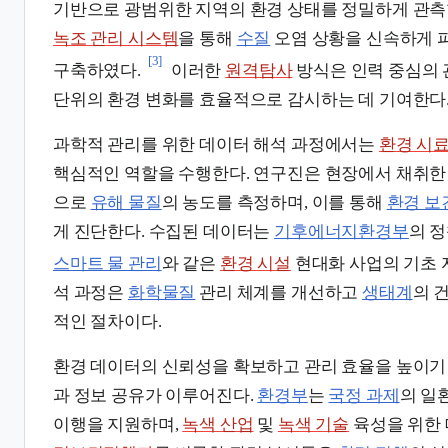
기반으로 광범위한 지역의 환경 상태를 정밀하게 관측
녹조 관리 시스템
을 통해
수질
오염 상황을 신속하게 
[3]
구축하였다.
이러한
원격탐사
방식은 인력 중심의
단위의 환경 변화를 효율적으로 감시하는 데 기여한다
과학적 관리를 위한 데이터 해석 과정에서는
환경 시
핵심적인 역할을 수행한다. 연구진은 현장에서 채취
으로
유해 물질
의 농도를 측정하며, 이를 통해
환경 보
게 진단한다. 수집된 데이터는
기후에너지환경부
의 정
스마트 물 관리
와 같은
환경 시설
현대화 사업의 기초 
석 과정은
화학물질
관리 체계를 개선하고
생태계
의 
적인 절차이다.
환경 데이터의 신뢰성을 확보하고 관리 효율을 높이기
과 정보 공유가 이루어진다.
환경부
는
국정 과제
의 일
이행을 지원하며,
녹색 산업
및
녹색 기술
육성을 위한 