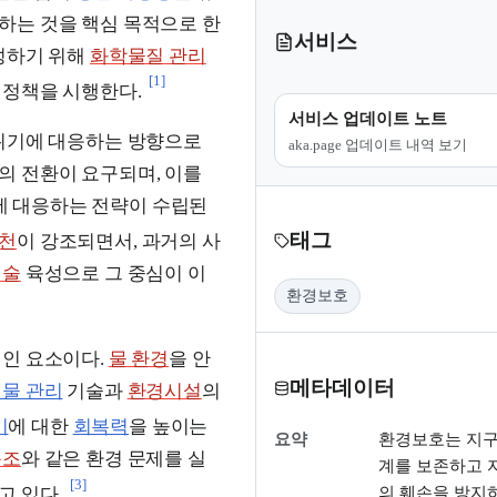
하는 것을 핵심 목적으로 한
서비스
성하기 위해
화학물질 관리
[1]
 정책을 시행한다.
서비스 업데이트 노트
 위기에 대응하는 방향으로
aka.page 업데이트 내역 보기
의 전환이 요구되며, 이를
에 대응하는 전략이 수립된
태그
실천
이 강조되면서, 과거의 사
기술
육성으로 그 중심이 이
환경보호
적인 요소이다.
물 환경
을 안
메타데이터
 물 관리
기술과
환경시설
의
기
에 대한
회복력
을 높이는
요약
환경보호는 지구
녹조
와 같은 환경 문제를 실
계를 보존하고 
[3]
의 훼손을 방지
고 있다.