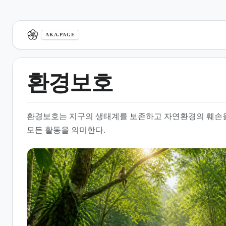
aka.page
AKA.PAGE
환경보호
1.
개요
환경보호는 지구의 생태계를 보존하고 자연환경의 훼손
2.
주요 정책 및 국정과제
모든 활동을 의미한다.
3.
탄소중립과 녹색경제 전환
4.
환경 모니터링 및 과학적 관리
5.
환경 통계 및 지표
6.
환경 교육 및 국제 협력