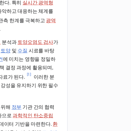
한다. 특히
실시간 광역형
파악하고 대응하는 체계를
 관측 한계를 극복하고
광역
.
료
분석과
토양오염도 검사
가
한
토양
및
수질
시료를 바탕
건
에 미치는 영향을 정밀하
책 결정 과정에 활용되며,
[1]
자료가 된다.
이러한 분
건강성을 유지하기 위한 필수
 위해
정부
기관 간의 협력
환으로
과학적인 탄소중립
데이터 기반을 마련한다.
환