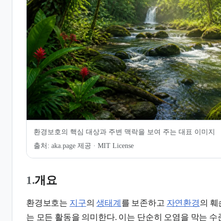
7.
같이 보기
8.
관련 문서
환경보호의 핵심 대상과 주변 맥락을 보여 주는 대표 이미지
출처:
aka.page 제공 · MIT License
1.
개요
환경보호는
지구
의
생태계
를 보존하고
자연환경
의 훼
는 모든 활동을 의미한다. 이는 단순히 오염을 막는 