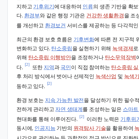
지하고
기후위기
에 대응하여
인류
의 생존 기반을 확보
다.
환경부
와 같은 행정 기관은
건강한 생활환경
을 조
를 개선하고
환경보건
서비스를 제공하는 등 다각적인
최근의 환경 보호 흐름은
기후변화
에 따른 전 지구적
변화하고 있다.
탄소중립
을 실현하기 위해
녹색경제
로
위해
탄소중립 이행방안
을 조정하거나
탄소무역장벽
[2]
다.
또한
지역
과
국민
이 직접 참여하는
탄소중립 
후 처리 방식에서 벗어나 선제적인
녹색산업
및
녹색
[2]
동하고 있다.
환경 보호는
지속 가능한 발전
을 달성하기 위한 필수
전하게 관리하고
자연 생태계
를 조성하는 일은
스마트
[2]
현대화를 통해 이루어진다.
이러한 노력은
기후위
동시에,
인공지능
기반의
원격탐사 기술
을 활용하여
시간으로 관리하는 등 과학적인 접근 방식으로 진화하