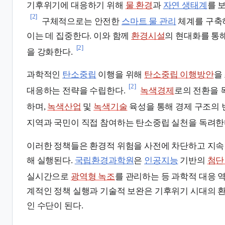
기후위기에 대응하기 위해
물 환경
과
자연 생태계
를 
[2]
구체적으로는 안전한
스마트 물 관리
체계를 구축
이는 데 집중한다. 이와 함께
환경시설
의 현대화를 통
[2]
을 강화한다.
과학적인
탄소중립
이행을 위해
탄소중립 이행방안
을
[2]
대응하는 전략을 수립한다.
녹색경제
로의 전환을
하며,
녹색산업
및
녹색기술
육성을 통해 경제 구조의 
지역과 국민이 직접 참여하는 탄소중립 실천을 독려한
이러한 정책들은 환경적 위험을 사전에 차단하고 지속
해 실행된다.
국립환경과학원
은
인공지능
기반의
첨단
실시간으로
광역형 녹조
를 관리하는 등 과학적 대응 
계적인 정책 실행과 기술적 보완은 기후위기 시대의 
인 수단이 된다.