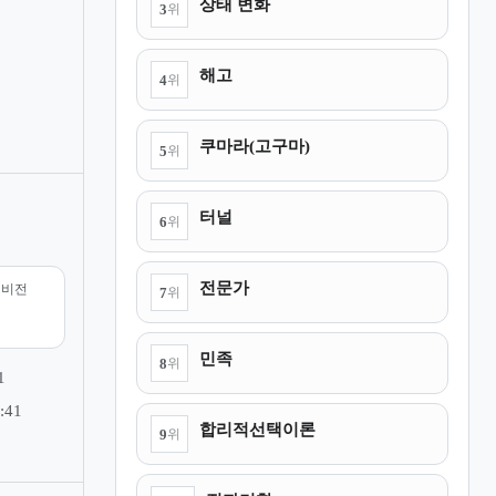
상태 변화
3
위
해고
4
위
쿠마라(고구마)
5
위
터널
6
위
전문가
리비전
7
위
민족
8
위
1
:41
합리적선택이론
9
위