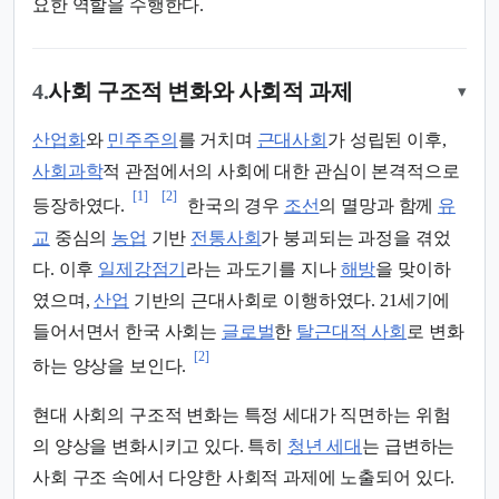
요한 역할을 수행한다.
4.
사회 구조적 변화와 사회적 과제
▾
산업화
와
민주주의
를 거치며
근대사회
가 성립된 이후,
사회과학
적 관점에서의 사회에 대한 관심이 본격적으로
[1]
[2]
등장하였다.
한국의 경우
조선
의 멸망과 함께
유
교
중심의
농업
기반
전통사회
가 붕괴되는 과정을 겪었
다. 이후
일제강점기
라는 과도기를 지나
해방
을 맞이하
였으며,
산업
기반의 근대사회로 이행하였다. 21세기에
들어서면서 한국 사회는
글로벌
한
탈근대적 사회
로 변화
[2]
하는 양상을 보인다.
현대 사회의 구조적 변화는 특정 세대가 직면하는 위험
의 양상을 변화시키고 있다. 특히
청년 세대
는 급변하는
사회 구조 속에서 다양한 사회적 과제에 노출되어 있다.