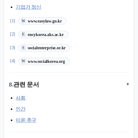
기업가 정신
(새 탭에서 열림)
[1]
www.easylaw.go.kr
W
(새 탭에서 열림)
[2]
encykorea.aks.ac.kr
E
(새 탭에서 열림)
[3]
socialenterprise.or.kr
S
(새 탭에서 열림)
[4]
www.socialkorea.org
W
8.
관련 문서
▾
사회
인간
이윤 추구