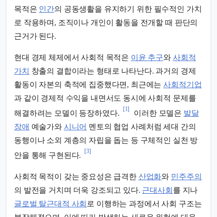
목적은
인간
의 공동생활을 유지하기 위한 필수적인 가치
로 작용하며, 조직이나 개인이 활동을 전개할 때 판단의
근거가 된다.
현대 경제 체제에서 사회적 목적은
이윤 추구
와
사회적
가치
창출의 결합이라는 형태로 나타난다. 과거의 경제
활동이 자본의 축적에 집중했다면, 최근에는
사회적기업
과 같이 경제적 수익을 내면서도 동시에 사회적 문제를
[1]
해결하려는 모델이 등장하였다.
이러한 모델은
발달
장애
예술가와
시니어
멘토의 협업 사례처럼 세대 간의
동행이나 소외 계층의 자립을 돕는 등 구체적인 실천 방
[3]
안을 통해 구현된다.
사회적 목적이 갖는 중요성은 급격한
산업화
와
민주주의
의 발전을 거치며 더욱 강조되고 있다.
근대사회
를 지나
글로벌 탈근대적 사회
로 이행하는 과정에서 사회 구조는