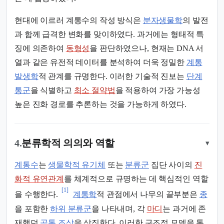
현대에 이르러 계통수의 작성 방식은
분자생물학
의 발전
과 함께 급격한 변화를 맞이하였다. 과거에는 형태적 특
징에 의존하여
동형성
을 판단하였으나, 현재는 DNA 서
열과 같은 유전적 데이터를 분석하여 더욱 정밀한
계통
발생학
적 관계를 규명한다. 이러한 기술적 진보는
단계
통군
을 식별하고
최소 절약법
을 적용하여 가장 가능성
높은 진화 경로를 추론하는 것을 가능하게 하였다.
4.
분류학적 의의와 역할
▾
계통수
는
생물학적 유기체
또는
분류군
집단 사이의
진
화적 유연관계
를 체계적으로 규명하는 데 핵심적인 역할
[1]
을 수행한다.
계통학
적 관점에서 나무의 끝부분은
종
을 포함한
하위 분류군
을 나타내며, 각
마디
는 과거에 존
재했던
공통 조상
을 상징한다. 이러한 구조적 모델을 통