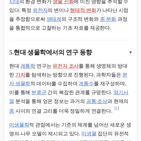
시대
의 환경 변화가
생물 진화
에 미친 영향을 추적할 수
있다. 특정
유전자
의 변이나
형태적 변화
가 나타난 시점
을 추정함으로써
생태계
의 구조적 변화와
종 분화
과정
을 통합적으로 고찰하는 기초 자료를 제공한다.
5.
현대 생물학에서의 연구 동향
▾
현대
계통학
연구는
유전자 조사
를 통해 생명체의 방대
한
가지
를 탐색하는 방향으로 진행된다. 과학자들은
분
자 생물학
적 데이터를 수집하여
계통수
를 재구성하며,
이를 통해
분류군
간의 복잡한 관계를 규명한다.
염기서
열
분석을 통해 얻은 정보는 과거의
공통 조상
과 현재의
[1]
종
사이의 연결 고리를 더욱 정밀하게 연결한다.
미생물학
적 관점에서는 기존의 체계를 넘어선 새로운 생
명의-나무 모델이 제시되고 있다.
미생물
집단의 유전적