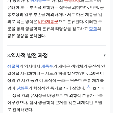
가 중요하다.
단계통군
은 하나의
공통조상
과 그로부터
유래한 모든 후손을 포함하는 집단을 의미한다. 반면, 공
통조상의 일부 후손을 제외하거나 서로 다른 계통을 임
의로 묶는 방식은
비단계통군
으로 분류된다. 이러한 구
분을 통해 생물학적 분류의 타당성을 검토하고
형질
의
공유 양상을 분석한다.
3.
역사적 발전 과정
▾
생물학
의 역사에서
계통수
의 개념은 생명체의 유전적 연
결성을 시각화하려는 시도와 함께 발전하였다. 150년 이
상의 긴 시간 동안 이 도식적 구조는 단순한 분류 체계를
[1]
넘어
진화론
의 핵심적인 증거로 자리 잡았다.
초기에
는 생물 간의 유사성을 바탕으로 한 외형적 분류가 주를
이루었으나, 점차 생물학적 근거를 갖춘 체계적인 모델
로 진화하였다.