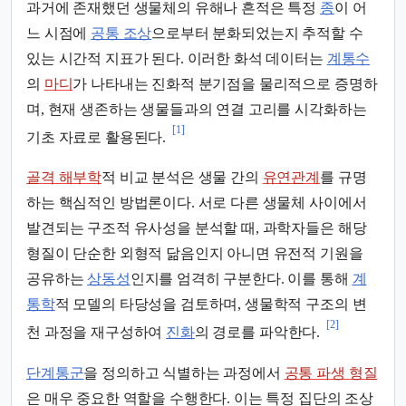
과거에 존재했던 생물체의 유해나 흔적은 특정
종
이 어
느 시점에
공통 조상
으로부터 분화되었는지 추적할 수
있는 시간적 지표가 된다. 이러한 화석 데이터는
계통수
의
마디
가 나타내는 진화적 분기점을 물리적으로 증명하
며, 현재 생존하는 생물들과의 연결 고리를 시각화하는
[1]
기초 자료로 활용된다.
골격 해부학
적 비교 분석은 생물 간의
유연관계
를 규명
하는 핵심적인 방법론이다. 서로 다른 생물체 사이에서
발견되는 구조적 유사성을 분석할 때, 과학자들은 해당
형질이 단순한 외형적 닮음인지 아니면 유전적 기원을
공유하는
상동성
인지를 엄격히 구분한다. 이를 통해
계
통학
적 모델의 타당성을 검토하며, 생물학적 구조의 변
[2]
천 과정을 재구성하여
진화
의 경로를 파악한다.
단계통군
을 정의하고 식별하는 과정에서
공통 파생 형질
은 매우 중요한 역할을 수행한다. 이는 특정 집단의 조상