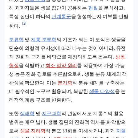
해 과학자들은 생물 집단이 공유하는
형질
을 분석하고,
특정 집단이 하나의
단계통군
을 형성하는지 여부를 판별
[2]
한다.
분류학
및
계통 분류학
의 기초가 되는 이 도식은 생물을
단순히 외형적 유사성에 따라 나누는 것이 아니라, 유전
적·진화적 근거를 바탕으로 재정의하도록 돕는다.
상동
형질
을 식별하고
최소 절약 원리
를 적용하여 가장 가능
성 높은 진화 경로를 추론함으로써, 생물 분류 체계의 객
관성을 확보한다. 이는
분기학
적 분류 체계를 구축하는
데 필수적인 도구로 활용되며, 복잡한
생물 다양성
을 논
리적인 계층 구조로 변환한다.
또한
생태학
및
지구과학
적 관점에서도 계통수의 활용
범위는 매우 넓다. 생물 집단의 진화적 역사를 파악함으
로써
생물 지리학
적 분포 변화를 이해하거나, 과거
지질