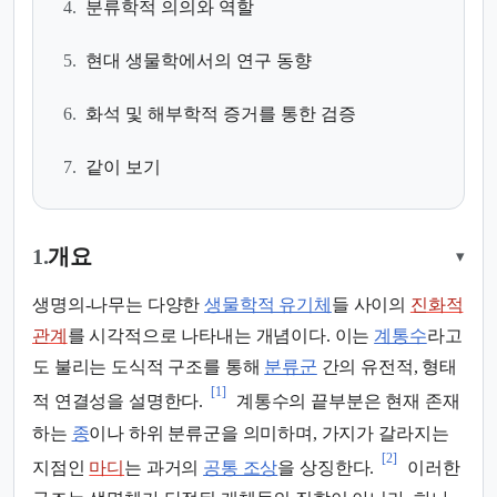
4.
분류학적 의의와 역할
5.
현대 생물학에서의 연구 동향
6.
화석 및 해부학적 증거를 통한 검증
7.
같이 보기
1.
개요
▾
생명의-나무는 다양한
생물학적 유기체
들 사이의
진화적
관계
를 시각적으로 나타내는 개념이다. 이는
계통수
라고
도 불리는 도식적 구조를 통해
분류군
간의 유전적, 형태
[1]
적 연결성을 설명한다.
계통수의 끝부분은 현재 존재
하는
종
이나 하위 분류군을 의미하며, 가지가 갈라지는
[2]
지점인
마디
는 과거의
공통 조상
을 상징한다.
이러한