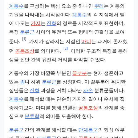
계통수
를 구성하는 핵심 요소 중 하나인
뿌리
는 계통의
기원을 나타내는 시작점이다.
계통수
의 각 지점에서 뻗
어 나오는
가지
는
진화
의 경로를 시각적으로 표현하며,
특정
분류군
사이의 유전적 또는 형태적 연결성을 보여
[1]
준다.
가지가 갈라지는 지점인
마디
는 과거에 존재했
[2]
던
공통조상
를 의미한다.
이러한 구조적 특징을 통해
생물 집단 간의 유전적 거리를 파악할 수 있다.
계통수의 가장 바깥쪽 부분인
끝부분
는 현재 생존하고
있는
종
나 하위
분류군
를 상징한다. 이 끝부분에 위치한
집단들은
진화
과정을 거쳐 나타난
자손
분류군들이다.
계통수
를 해석할 때는 단순히 가지의 길이나 순서에 집
중하기보다, 마디를 통해 연결된
공통조상
의 관계를 중
심으로
분류학
적 의미를 도출해야 한다.
분류군
간의 관계를 해석할 때는
단계통군
의 형성 여부