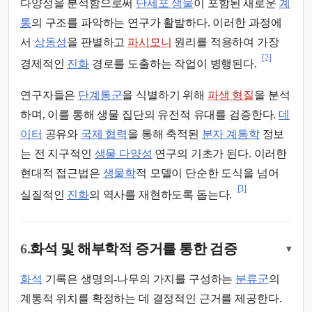
다양성을 분석함으로써
단세포 생물
이 포함된 새로운
계
통
의 구조를 파악하는 연구가 활발하다. 이러한 과정에
서
상동성
을 판별하고
파시모니
원리를 적용하여 가장
[2]
경제적인
진화
경로를 도출하는 작업이 병행된다.
연구자들은
단계통군
을 식별하기 위해
파생 형질
을 분석
하며, 이를 통해 생물 집단의 유전적 유대를 검증한다.
데
이터
공유와
국제 협력
을 통해 축적된
분자 계통학
정보
는 전 지구적인
생물 다양성
연구의 기초가 된다. 이러한
현대적 접근법은
생물학
적 모델이 단순한 도식을 넘어
[3]
실질적인
진화
의 역사를 재현하도록 돕는다.
6.
화석 및 해부학적 증거를 통한 검증
▾
화석
기록은 생명의-나무의 가지를 구성하는
분류군
의
계통적 위치를 확정하는 데 결정적인 근거를 제공한다.