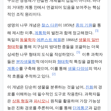
구조는 생명체가 단절된 개체들의 집합이 아니라, 하나
의 거대한 계통 안에서 연결되어 있음을 보여주는 핵심
적인 조직 원리이다.
생명의 나무 개념은
찰스 다윈
이 1859년
종의 기원
을 통
[5]
해 제시한 이후,
계통학
의 발전과 함께 정교해졌다.
독일의
동물학자
에른스트 헤켈
은 1866년
생물의 일반
형태학
을 통해 지구상의 방대한 종들을 포괄하는 더욱
[5]
상세한 나무 형태의 도식을 작성하였다.
이후 과학자
들은
분자생물학
적 데이터와
형태학
적 특징을 결합하여
계통수
를 구축해 왔으며, 이를 통해
생물 다양성
의 역사
[2]
적 흐름을 추적하고 있다.
이 개념은 단순히 생물을 분류하는 것을 넘어,
진화
의 경
로를 이해하는 데 필수적인 도구로 작용한다. 과학자들
은
상동 형질
과
파시모니
원칙을 활용하여 가장 가능성
높은 진화 경로를 추론하며, 이를 통해
단계통군
과 같은