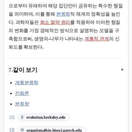
으로부터 유래하여 해당 집단만이 공유하는 특수한 형질
을 의미하며, 이를 통해
분류학
적 체계의 정확성을 높인
다. 과학자들은
최소 절약 원리
를 적용하여 이러한 형질
의 변화를 가장 경제적인 방식으로 설명하는 모델을 구
축함으로써, 생명의-나무가 나타내는
계통적 관계
의 신
뢰도를 확보한다.
7.
같이 보기
▾
계통분류학
진화론
분류학
(새 탭에서 열림)
[1]
evolution.berkeley.edu
E
(새 탭에서 열림)
[2]
organismalbio.biosci.gatech.edu
O