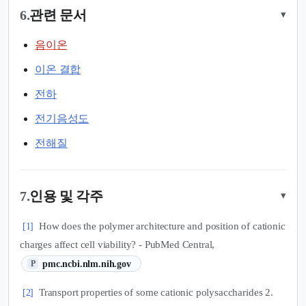
6.
관련 문서
▾
음이온
이온 결합
전하
전기음성도
전해질
7.
인용 및 각주
▾
How does the polymer architecture and position of cationic
[1]
charges affect cell viability? - PubMed Central,
(새 탭에서 열림)
pmc.ncbi.nlm.nih.gov
P
Transport properties of some cationic polysaccharides 2.
[2]