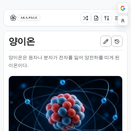
aka.page
AKA.PAGE
양이온
양이온은 원자나 분자가 전자를 잃어 양전하를 띠게 된
이온이다.