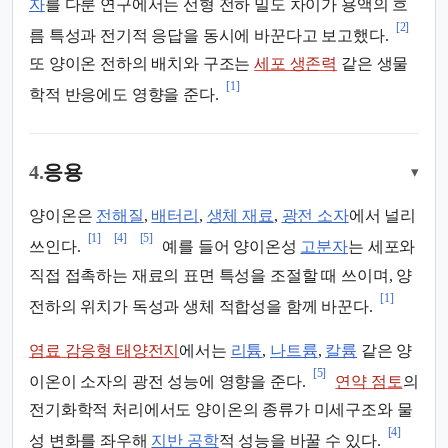
자
를 다룬 연구에서는 선형 전하 밀도 차이가 용액의 흐
[2]
름 특성과 전기적 응답을 동시에 바꾼다고 보고했다.
또 양이온 전하의 배치와 구조는
세포 생존력
같은 생물
[1]
학적 반응에도 영향을 준다.
4.
응용
▾
양이온은
전해질
,
배터리
,
생체 재료
,
광전 소자
에서 널리
[1]
[4]
[5]
쓰인다.
예를 들어 양이온성
고분자
는 세포와
직접 접촉하는 재료의 표면 특성을 조절할 때 쓰이며, 양
[1]
전하의 위치가 독성과 생체 적합성을 함께 바꾼다.
염료 감응형 태양전지
에서는
리튬
,
나트륨
,
칼륨
같은 양
[5]
이온이 소자의 광전 성능에 영향을 준다.
연약 점토
의
전기화학적 처리에서도 양이온의 종류가 미세구조와 물
[4]
성 변화를 좌우해
지반 공학
적 성능을 바꿀 수 있다.