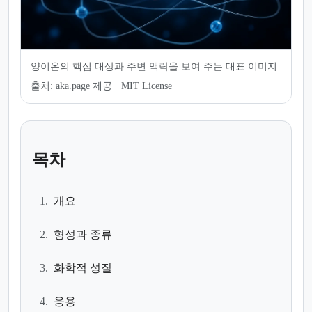
양이온의 핵심 대상과 주변 맥락을 보여 주는 대표 이미지
출처:
aka.page 제공 · MIT License
목차
1.
개요
2.
형성과 종류
3.
화학적 성질
4.
응용