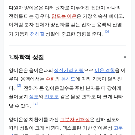
다원자 양이온은 여러 원자로 이루어진 집단이 하나의
전하를 띠는 경우다.
암모늄 이온
은 가장 익숙한 예이고,
이처럼 분자 전체가 양전하를 갖는 입자는 용액의 산염
[5]
기 거동과
전해질
성질에 중요한 영향을 준다.
3.
화학적 성질
▾
양이온은 음이온과의
정전기적 인력
으로
이온 결합
을 이
루며, 용액에서는
수화
와
용해도
에 따라 거동이 달라진
[2]
다.
전하가 큰 양이온일수록 주변 분자를 더 강하게
끌어당겨
점도
와
전도도
같은 물성 변화도 더 크게 나타
[2]
날 수 있다.
양이온성 치환기를 가진
고분자 전해질
은 전하 밀도에
따라 성질이 크게 바뀐다. 덱스트란 기반 양이온성
고분