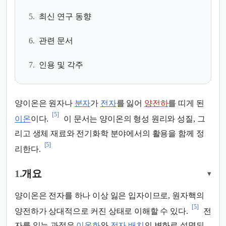
5.
최신 연구 동향
6.
관련 문서
7.
인용 및 각주
양이온은 원자나
분자
가
전자
를 잃어
양전하
를 띠게 된
[5]
이온
이다.
이 문서는 양이온의 형성 원리와 성질, 그
리고 생체 재료와 전기화학 분야에서의 활용을 함께 정
[5]
리한다.
1.
개요
▾
양이온은 전자를 하나 이상 잃은 입자이므로, 원자핵의
[5]
양전하가 상대적으로 커진 상태로 이해할 수 있다.
전
자를 잃는 과정은
이온화
와
전자 배치
의 변화로 설명되