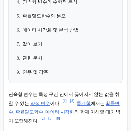
4.
연속형 변수의 수학적 특성
5.
확률밀도함수와 분포
6.
데이터 시각화 및 분석 방법
7.
같이 보기
8.
관련 문서
9.
인용 및 각주
연속형 변수는 특정 구간 안에서 끊어지지 않는 값을 취
[1]
[3]
할 수 있는
양적 변수
이다.
통계학
에서는
확률변
수
,
확률밀도함수
,
데이터 시각화
와 함께 이해할 때 개념
[2]
[5]
[8]
이 또렷해진다.