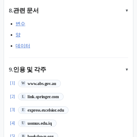
8.
관련 문서
▾
변수
양
데이터
9.
인용 및 각주
▾
(새 탭에서 열림)
[1]
www.abs.gov.au
W
(새 탭에서 열림)
[2]
link.springer.com
L
(새 탭에서 열림)
[3]
express.excelsior.edu
E
(새 탭에서 열림)
[4]
uomus.edu.iq
U
(새 탭에서 열림)
[5]
bookdown.org
B