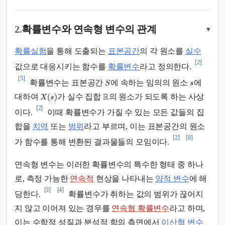
2.
확률변수와 연속형 변수의 관계
▾
확률실험
을 통해 도출되는
표본공간
의 각 원소를
실수
[2]
값으로 대응시키는 함수를
확률변수
라고 정의한다.
[5]
확률변수는 표본공간
에 속하는 임의의 원소
에
S
s
R
(
)
대하여
가 실수 집합
의 원소가 되도록 하는 사상
X
s
[2]
이다.
이때 확률변수가 가질 수 있는 모든 값들의 집
합을
치역
또는
범위
라고 부르며, 이는 표본공간의 원소
[2]
[8]
가 함수를 통해 변환된 결과물들의 모임이다.
연속형 변수는 이러한 확률변수의 특수한 형태 중 하나
로, 측정 가능한
연속적
현상을 나타내는
양적 변수
에 해
[3]
[4]
당한다.
확률변수가 취하는 값의 범위가 끊어지
지 않고 이어져 있는 경우를
연속형 확률변수
라고 하며,
이는 수학적 성질과 분석적 함의 측면에서
이산형 변수