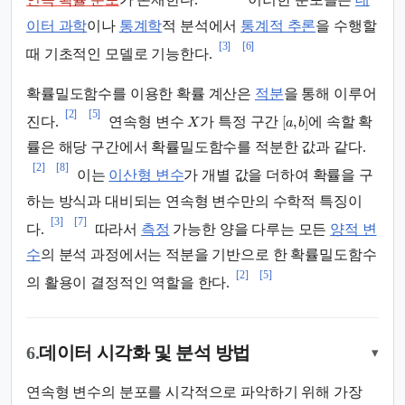
연속 확률 분포
가 존재한다.
이러한 분포들은
데
이터 과학
이나
통계학
적 분석에서
통계적 추론
을 수행할
[3]
[6]
때 기초적인 모델로 기능한다.
확률밀도함수를 이용한 확률 계산은
적분
을 통해 이루어
[2]
[5]
[
,
]
진다.
연속형 변수
가 특정 구간
에 속할 확
X
a
b
률은 해당 구간에서 확률밀도함수를 적분한 값과 같다.
[2]
[8]
이는
이산형 변수
가 개별 값을 더하여 확률을 구
하는 방식과 대비되는 연속형 변수만의 수학적 특징이
[3]
[7]
다.
따라서
측정
가능한 양을 다루는 모든
양적 변
수
의 분석 과정에서는 적분을 기반으로 한 확률밀도함수
[2]
[5]
의 활용이 결정적인 역할을 한다.
6.
데이터 시각화 및 분석 방법
▾
연속형 변수의 분포를 시각적으로 파악하기 위해 가장