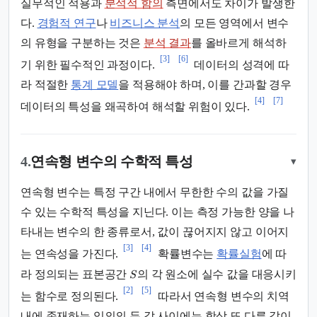
실무적인 적용과
분석적 함의
측면에서도 차이가 발생한
다.
경험적 연구
나
비즈니스 분석
의 모든 영역에서 변수
의 유형을 구분하는 것은
분석 결과
를 올바르게 해석하
[3]
[6]
기 위한 필수적인 과정이다.
데이터의 성격에 따
라 적절한
통계 모델
을 적용해야 하며, 이를 간과할 경우
[4]
[7]
데이터의 특성을 왜곡하여 해석할 위험이 있다.
4.
연속형 변수의 수학적 특성
▾
연속형 변수는 특정 구간 내에서 무한한 수의 값을 가질
수 있는 수학적 특성을 지닌다. 이는 측정 가능한 양을 나
타내는 변수의 한 종류로서, 값이 끊어지지 않고 이어지
[3]
[4]
는 연속성을 가진다.
확률변수는
확률실험
에 따
라 정의되는 표본공간
의 각 원소에 실수 값을 대응시키
S
[2]
[5]
는 함수로 정의된다.
따라서 연속형 변수의 치역
내에 존재하는 임의의 두 값 사이에는 항상 또 다른 값이