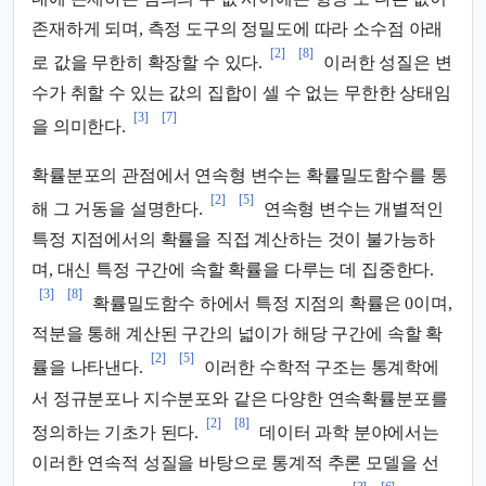
존재하게 되며, 측정 도구의 정밀도에 따라 소수점 아래
[2]
[8]
로 값을 무한히 확장할 수 있다.
이러한 성질은 변
수가 취할 수 있는 값의 집합이 셀 수 없는 무한한 상태임
[3]
[7]
을 의미한다.
확률분포의 관점에서 연속형 변수는 확률밀도함수를 통
[2]
[5]
해 그 거동을 설명한다.
연속형 변수는 개별적인
특정 지점에서의 확률을 직접 계산하는 것이 불가능하
며, 대신 특정 구간에 속할 확률을 다루는 데 집중한다.
[3]
[8]
확률밀도함수 하에서 특정 지점의 확률은 0이며,
적분을 통해 계산된 구간의 넓이가 해당 구간에 속할 확
[2]
[5]
률을 나타낸다.
이러한 수학적 구조는 통계학에
서 정규분포나 지수분포와 같은 다양한 연속확률분포를
[2]
[8]
정의하는 기초가 된다.
데이터 과학 분야에서는
이러한 연속적 성질을 바탕으로 통계적 추론 모델을 선