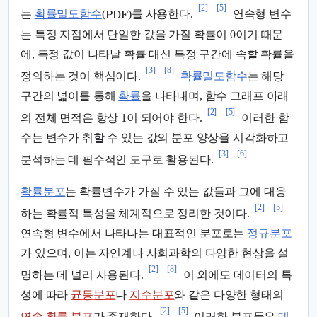
[2]
[5]
PDF
는
확률밀도함수
(
)를 사용한다.
연속형 변수
는 특정 지점에서 단일한 값을 가질 확률이 0이기 때문
에, 특정 값이 나타날 확률 대신 특정 구간에 속할 확률을
[3]
[8]
정의하는 것이 핵심이다.
확률밀도함수
는 해당
구간의 넓이를 통해
확률
을 나타내며, 함수 그래프 아래
[2]
[5]
의 전체 면적은 항상 1이 되어야 한다.
이러한 함
수는 변수가 취할 수 있는 값의 분포 양상을 시각화하고
[3]
[6]
분석하는 데 필수적인 도구로 활용된다.
확률분포
는 확률변수가 가질 수 있는 값들과 그에 대응
[2]
[5]
하는 확률적 특성을 체계적으로 정리한 것이다.
연속형 변수에서 나타나는 대표적인 분포로는
정규분포
가 있으며, 이는 자연계나 사회과학의 다양한 현상을 설
[2]
[8]
명하는 데 널리 사용된다.
이 외에도 데이터의 특
성에 따라
균등분포
나
지수분포
와 같은 다양한 형태의
[2]
[5]