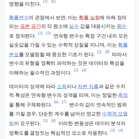
[3]
[6]
영향을 미친다.
확률변수
의 관점에서 보면, 이는
확률 실험
에 의해 정의
되는
표본 공간
의 각 원소에
실수
값을 대응시키는
함수
[2]
[5]
로 정의된다.
연속형 변수는 특정 구간 내의 모든
실숫값을 가질 수 있는 수학적 성질을 지니며, 이는
확률
[2]
[8]
분포
를 모델링할 때 중요한 기초가 된다.
따라서
변수의 유형을 정확히 파악하는 것은 데이터의 특성을
[2]
[4]
이해하는 필수적인 과정이다.
데이터의 성격에 따라
소득
이나
자본 지출
과 같은 수치
적 특성은 연속형 변수의 성격을 띠며, 이는 정밀한
측정
[6]
[7]
을 통해 구체화된다.
변수의 값이 연속적인 범위
를 가질 경우, 단순한 계수를 넘어선 정교한
수학적 모델
[3]
[8]
링
이 요구된다.
이러한 변동성은 데이터 분석의
[3]
[4]
정확도를 결정짓는 핵심적인 요소로 작용한다.