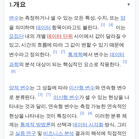
1.
개요
▾
변수
는 측정하거나 셀 수 있는 모든 특성, 수치, 또는
양
[1]
[4]
을 의미하며
데이터
항목이라고도 불린다.
이는
모집단
내의 개별
데이터 단위
사이에서 값이 달라질 수
있고, 시간의 흐름에 따라 그 값이 변할 수 있기 때문에
[1]
[7]
변수라고 정의한다.
통계학
에서 변수는
데이터
[1]
과학
의 분석 대상이 되는 핵심적인 요소로 작용한다.
[8]
양적 변수
는 그 성질에 따라
이산형 변수
와 연속형 변수
[3]
[7]
로 분류된다.
이산형 변수
가 셀 수 있는 현상을 나
타내는 것과 달리, 연속형 변수는 측정 가능한 연속적인
[3]
[4]
현상을 나타내는 것이 특징이다.
이러한 분류 체
계는
통계적 방법론
의 선택과
데이터 시각화
방식, 그리
고
실증 연구
및
비즈니스 분석
결과의 해석에 직접적인