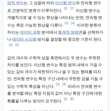
양적 변수
는 그 성질에 따라
이산형 변수
와 연속형 변수
[3]
[7]
로 근본적인 분류가 이루어진다.
이산형 변수는
개별적으로 셀 수 있는 현상을 나타내는 반면, 연속형 변
[3]
[4]
수는 측정 가능한 현상을 다룬다.
이러한 분류의
차이는
데이터 과학
분야에서
통계적 방법론
을 선택하거
나
데이터 시각화
방식을 결정할 때 중요한 기준이 된다.
[3]
[6]
값의 개수와 수학적 성질 측면에서도 두 변수는 뚜렷한
차이를 보인다. 이산형 변수는 특정 범위 내에서 가질 수
있는 값의 개수가 제한적이거나 셀 수 있는 형태를 띠지
만, 연속형 변수는 특정 구간 내에서 무한한 값을 가질 수
[3]
[4]
있는 수학적 특성을 지닌다.
따라서 연속형 변수
를 분석할 때는 특정 지점의 값이 아닌 특정 구간에 대한
[2]
[8]
확률을 다루는 방식이 요구된다.