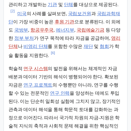
관리하고 개발하는
기관
및
단체
를 대상으로 제공된다.
[2]
미국
의 사례를 살펴보면,
국립보건원
과
국립과학재
단
이 가장 비중이 높은
후원 기관
으로 분류된다. 이 외에
도
국방부
,
항공우주국
,
에너지부
,
국립예술기금
등 다양
한
정부 부처
가 연구 목적에 따라 자금을 공급하며,
영리
단체
나
비영리 단체
를 포함한 수많은
재단
및
협회
가 학
[6]
술 활동을 지원한다.
학술적
연구 시스템
의 발전을 위해서는 체계적인 자금
배분과 데이터 기반의 해석이 병행되어야 한다. 확보된
자금은
연구 프로젝트
의 수행뿐만 아니라, 연구를 수행
할 수 있는 전문적인
연구 인력
을 양성하는 데에도 투입
된다. 이는 단순히 일회성 실험에 그치지 않고, 장기적인
관측과 데이터 해석을 통해 학문적 토대를 강화하는 과
정으로 이어진다. 따라서 국가적 차원의 자금-지원은 학
술적 지식의 축적과 사회적 문제 해결을 위한 핵심적인