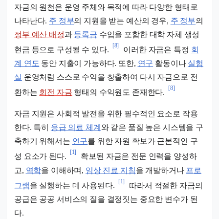
자금의 원천은 운영 주체와 목적에 따라 다양한 형태로
나타난다.
주 정부
의 지원을 받는 예산의 경우,
주 정부
의
정부 예산 배정
과
등록금
수입을 포함한 대학 자체 생성
[8]
현금 등으로 구성될 수 있다.
이러한 자금은 특정
회
계 연도
동안 지출이 가능하다. 또한,
연구
활동이나
실험
실
운영처럼 스스로 수익을 창출하여 다시 자금으로 전
[8]
환하는
회전 자금
형태의 수익원도 존재한다.
자금 지원은 사회적 발전을 위한 필수적인 요소로 작용
한다. 특히
응급 의료 체계
와 같은 품질 높은 시스템을 구
축하기 위해서는
연구
를 위한 자원 확보가 근본적인 구
[1]
성 요소가 된다.
확보된 자금은 전문 인력을 양성하
고,
역학
을 이해하며,
임상 진료 지침
을 개발하거나
프로
[1]
그램
을 실행하는 데 사용된다.
따라서 적절한 자금의
공급은 공공 서비스의 질을 결정짓는 중요한 변수가 된
다.