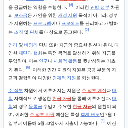
[6]
을 공급하는 역할을 수행한다.
이러한
연방 정부
차원
의
보조금
은 개인을 위한
재정 지원
목적이 아니라, 정부
가 지원하는
프로그램
이나
프로젝트
를 관리하고 개발하
[2]
는
조직
및
단체
를 대상으로 공고된다.
영리
및
비영리
단체 또한 자금의 중요한 원천이 된다. 다
양한
재단
과
협회
는 특정 목적을 달성하기 위해 자금을
투입하며, 이는
연구
나
사회적 활동
을 뒷받침하는 기초
[6]
가 된다.
이러한 민간 차원의 지원은 공공 부문의 자
금과 결합하여 다양한
경제적 자원
을 형성한다.
주 정부
차원에서 이루어지는 지원은
주 정부 예산
과
대
학
자체적으로 생성한
현금 자금
을 통해 이루어진다.
대
학
의 경우
등록금
수입이 주요한
현금 자금
의 원천이 되
며, 이러한
주 정부 지원
예산은 특정
회계 연도
인 7월 1
[8]
일부터 이듬해 6월 30일까지 지출이 가능하다.
예산