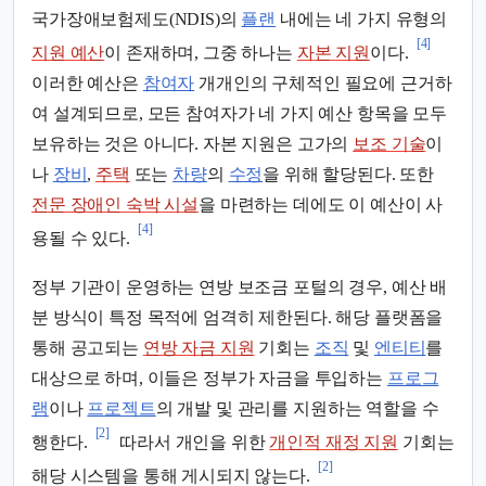
국가장애보험제도(NDIS)의
플랜
내에는 네 가지 유형의
[4]
지원 예산
이 존재하며, 그중 하나는
자본 지원
이다.
이러한 예산은
참여자
개개인의 구체적인 필요에 근거하
여 설계되므로, 모든 참여자가 네 가지 예산 항목을 모두
보유하는 것은 아니다. 자본 지원은 고가의
보조 기술
이
나
장비
,
주택
또는
차량
의
수정
을 위해 할당된다. 또한
전문 장애인 숙박 시설
을 마련하는 데에도 이 예산이 사
[4]
용될 수 있다.
정부 기관이 운영하는 연방 보조금 포털의 경우, 예산 배
분 방식이 특정 목적에 엄격히 제한된다. 해당 플랫폼을
통해 공고되는
연방 자금 지원
기회는
조직
및
엔티티
를
대상으로 하며, 이들은 정부가 자금을 투입하는
프로그
램
이나
프로젝트
의 개발 및 관리를 지원하는 역할을 수
[2]
행한다.
따라서 개인을 위한
개인적 재정 지원
기회는
[2]
해당 시스템을 통해 게시되지 않는다.