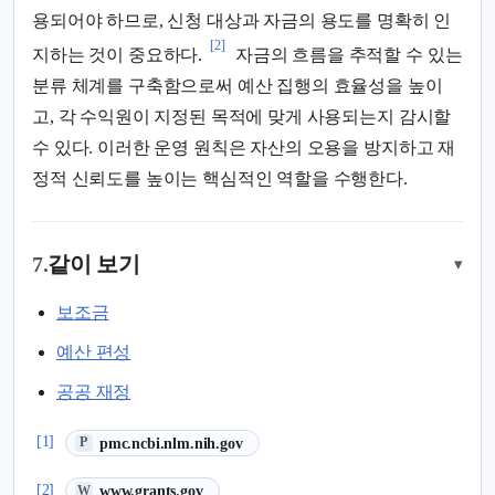
용되어야 하므로, 신청 대상과 자금의 용도를 명확히 인
[2]
지하는 것이 중요하다.
자금의 흐름을 추적할 수 있는
분류 체계를 구축함으로써 예산 집행의 효율성을 높이
고, 각 수익원이 지정된 목적에 맞게 사용되는지 감시할
수 있다. 이러한 운영 원칙은 자산의 오용을 방지하고 재
정적 신뢰도를 높이는 핵심적인 역할을 수행한다.
7.
같이 보기
▾
보조금
예산 편성
공공 재정
(새 탭에서 열림)
[1]
pmc.ncbi.nlm.nih.gov
P
(새 탭에서 열림)
[2]
www.grants.gov
W