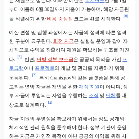
된 재원으로 삼는다. 이러한 예산은
회계연도
인 7월 1일
부터 이듬해 6월 30일까지 지출이 가능하며, 해당 자금원
[8]
을 식별하기 위한
비용 중심점
코드는 41로 시작한다.
예산 편성 및 집행 과정에서는 자금의 성격에 따른 엄격
한 구분이 요구된다.
회전 자금
은 실험실 운영과 같이 자
체적으로 수익을 창출하여 재원을 확보하는 구조를 가진
[8]
다.
반면,
연방 정부 보조금
은 공공의 목적을 가진
프
로그램
이나
프로젝트
의 개발 및 관리를 지원하기 위해
[2]
운용된다.
특히 Grants.gov와 같은 플랫폼을 통해 공
고되는 연방 자금은 개인을 위한
재정 지원
이 아니며, 정
부 자금이 투입되는 사업을 수행하는
조직
및
단체
를 대
[2]
상으로 설계된다.
자금 지원의 투명성을 확보하기 위해서는 정보 공개와
체계적인 관리 원칙을 준수해야 한다. 정부 기관이 운영
하는 자금은 개인적 목적이 아닌 공공의 이익을 위해 사