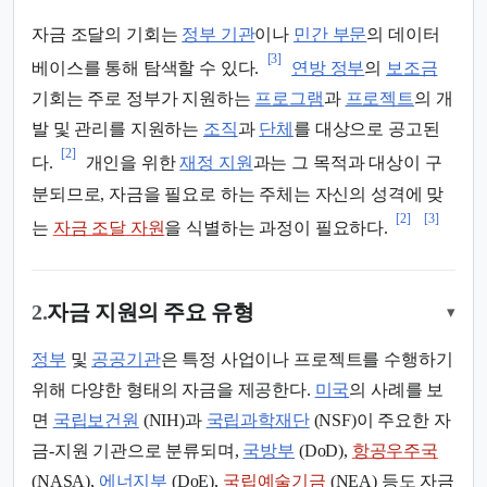
자금 조달의 기회는
정부 기관
이나
민간 부문
의 데이터
[3]
베이스를 통해 탐색할 수 있다.
연방 정부
의
보조금
기회는 주로 정부가 지원하는
프로그램
과
프로젝트
의 개
발 및 관리를 지원하는
조직
과
단체
를 대상으로 공고된
[2]
다.
개인을 위한
재정 지원
과는 그 목적과 대상이 구
분되므로, 자금을 필요로 하는 주체는 자신의 성격에 맞
[2]
[3]
는
자금 조달 자원
을 식별하는 과정이 필요하다.
2.
자금 지원의 주요 유형
▾
정부
및
공공기관
은 특정 사업이나 프로젝트를 수행하기
위해 다양한 형태의 자금을 제공한다.
미국
의 사례를 보
면
국립보건원
(NIH)과
국립과학재단
(NSF)이 주요한 자
금-지원 기관으로 분류되며,
국방부
(DoD),
항공우주국
(NASA),
에너지부
(DoE),
국립예술기금
(NEA) 등도 자금