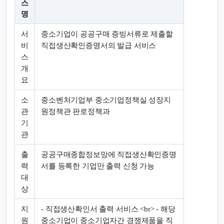
스
명
서
중소기업이 공공구매 증빙서류로 제출할
비
직접생산확인증명서의 발급 서비스
스
개
요
소
중소벤처기업부 중소기업정책실 성장지
관
원정책관 판로정책과
기
관
출
공공구매종합정보망에 직접생산확인증명
력
서를 등록한 기업만 출력 신청 가능
대
상
지
- 직접생산확인서 출력 서비스 <br> - 해당
원
중소기업이 중소기업자간 경쟁제품을 직