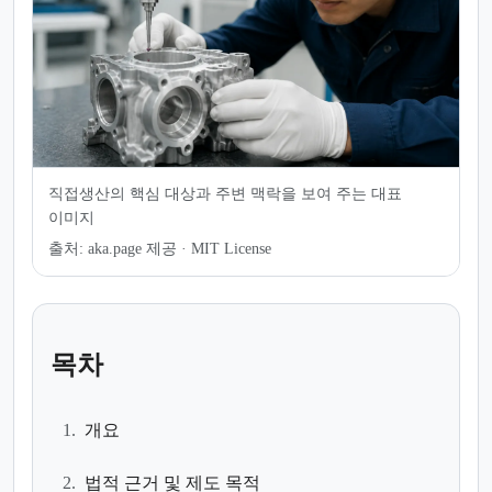
직접생산의 핵심 대상과 주변 맥락을 보여 주는 대표
이미지
출처:
aka.page 제공 · MIT License
목차
1.
개요
2.
법적 근거 및 제도 목적