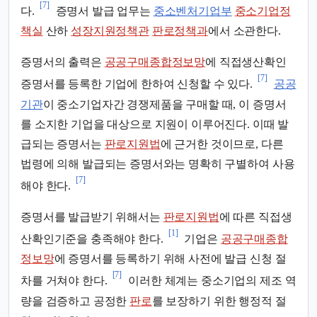
[7]
다.
증명서 발급 업무는
중소벤처기업부
중소기업정
책실
산하
성장지원정책관
판로정책과
에서 소관한다.
증명서의 출력은
공공구매종합정보망
에 직접생산확인
[7]
증명서를 등록한 기업에 한하여 신청할 수 있다.
공공
기관
이 중소기업자간 경쟁제품을 구매할 때, 이 증명서
를 소지한 기업을 대상으로 지원이 이루어진다. 이때 발
급되는 증명서는
판로지원법
에 근거한 것이므로, 다른
법령에 의해 발급되는 증명서와는 명확히 구별하여 사용
[7]
해야 한다.
증명서를 발급받기 위해서는
판로지원법
에 따른 직접생
[1]
산확인기준을 충족해야 한다.
기업은
공공구매종합
정보망
에 증명서를 등록하기 위해 사전에 발급 신청 절
[7]
차를 거쳐야 한다.
이러한 체계는 중소기업의 제조 역
량을 검증하고 공정한
판로
를 보장하기 위한 행정적 절