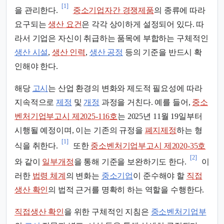
[1]
을 관리한다.
중소기업자간 경쟁제품
의 종류에 따라
요구되는
생산 요건
은 각각 상이하게 설정되어 있다. 따
라서 기업은 자신이 취급하는 품목에 부합하는 구체적인
생산 시설
,
생산 인력
,
생산 공정
등의 기준을 반드시 확
인해야 한다.
해당
고시
는 산업 환경의 변화와 제도적 필요성에 따라
지속적으로
제정
및
개정
과정을 거친다. 예를 들어,
중소
벤처기업부고시 제2025-116호
는 2025년 11월 19일부터
시행될 예정이며, 이는 기존의 규정을
폐지제정
하는 형
[1]
식을 취한다.
또한
중소벤처기업부고시 제2020-35호
[2]
와 같이
일부개정
을 통해 기준을 보완하기도 한다.
이
러한
법령 체계
의 변화는
중소기업
이 준수해야 할
직접
생산 확인
의 법적 근거를 명확히 하는 역할을 수행한다.
직접생산 확인
을 위한 구체적인 지침은
중소벤처기업부