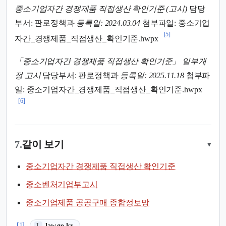
중소기업자간 경쟁제품 직접생산 확인기준 (고시)
담당
부서: 판로정책과
등록일: 2024.03.04
첨부파일: 중소기업
[5]
자간_경쟁제품_직접생산_확인기준.hwpx
「중소기업자간 경쟁제품 직접생산 확인기준」 일부개
정 고시
담당부서: 판로정책과
등록일: 2025.11.18
첨부파
일: 중소기업자간_경쟁제품_직접생산_확인기준.hwpx
[6]
7.
같이 보기
▾
중소기업자간 경쟁제품 직접생산 확인기준
중소벤처기업부고시
중소기업제품 공공구매 종합정보망
(새 탭에서 열림)
[1]
law.go.kr
L