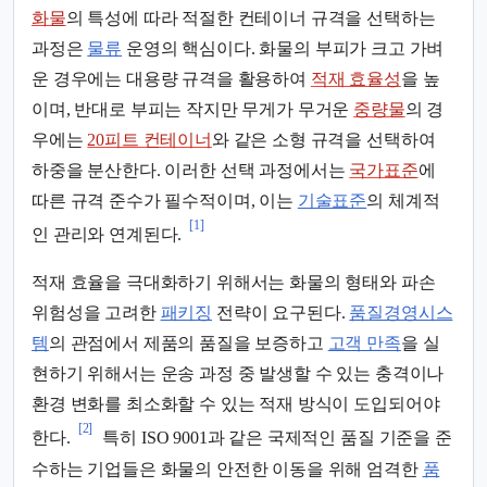
화물
의 특성에 따라 적절한 컨테이너 규격을 선택하는
과정은
물류
운영의 핵심이다. 화물의 부피가 크고 가벼
운 경우에는 대용량 규격을 활용하여
적재 효율성
을 높
이며, 반대로 부피는 작지만 무게가 무거운
중량물
의 경
우에는
20피트 컨테이너
와 같은 소형 규격을 선택하여
하중을 분산한다. 이러한 선택 과정에서는
국가표준
에
따른 규격 준수가 필수적이며, 이는
기술표준
의 체계적
[1]
인 관리와 연계된다.
적재 효율을 극대화하기 위해서는 화물의 형태와 파손
위험성을 고려한
패키징
전략이 요구된다.
품질경영시스
템
의 관점에서 제품의 품질을 보증하고
고객 만족
을 실
현하기 위해서는 운송 과정 중 발생할 수 있는 충격이나
환경 변화를 최소화할 수 있는 적재 방식이 도입되어야
[2]
한다.
특히 ISO 9001과 같은 국제적인 품질 기준을 준
수하는 기업들은 화물의 안전한 이동을 위해 엄격한
품