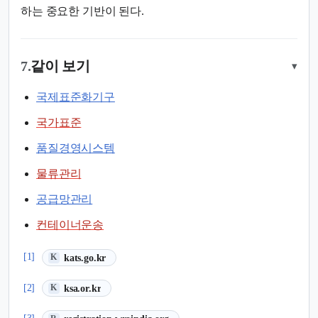
하는 중요한 기반이 된다.
7.
같이 보기
▾
국제표준화기구
국가표준
품질경영시스템
물류관리
공급망관리
컨테이너운송
(새 탭에서 열림)
[1]
kats.go.kr
K
(새 탭에서 열림)
[2]
ksa.or.kr
K
(새 탭에서 열림)
[3]