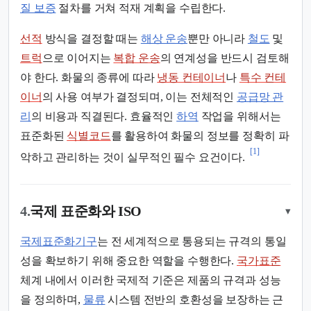
질 보증
절차를 거쳐 적재 계획을 수립한다.
선적
방식을 결정할 때는
해상 운송
뿐만 아니라
철도
및
트럭
으로 이어지는
복합 운송
의 연계성을 반드시 검토해
야 한다. 화물의 종류에 따라
냉동 컨테이너
나
특수 컨테
이너
의 사용 여부가 결정되며, 이는 전체적인
공급망 관
리
의 비용과 직결된다. 효율적인
하역
작업을 위해서는
표준화된
식별코드
를 활용하여 화물의 정보를 정확히 파
[1]
악하고 관리하는 것이 실무적인 필수 요건이다.
4.
국제 표준화와 ISO
▾
국제표준화기구
는 전 세계적으로 통용되는 규격의 통일
성을 확보하기 위해 중요한 역할을 수행한다.
국가표준
체계 내에서 이러한 국제적 기준은 제품의 규격과 성능
을 정의하며,
물류
시스템 전반의 호환성을 보장하는 근