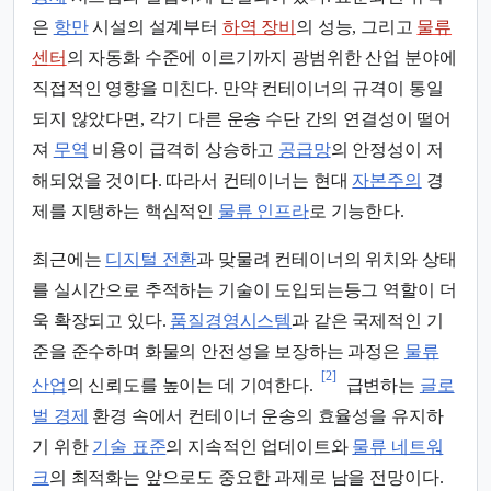
은
항만
시설의 설계부터
하역 장비
의 성능, 그리고
물류
센터
의 자동화 수준에 이르기까지 광범위한 산업 분야에
직접적인 영향을 미친다. 만약 컨테이너의 규격이 통일
되지 않았다면, 각기 다른 운송 수단 간의 연결성이 떨어
져
무역
비용이 급격히 상승하고
공급망
의 안정성이 저
해되었을 것이다. 따라서 컨테이너는 현대
자본주의
경
제를 지탱하는 핵심적인
물류 인프라
로 기능한다.
최근에는
디지털 전환
과 맞물려 컨테이너의 위치와 상태
를 실시간으로 추적하는 기술이 도입되는등그 역할이 더
욱 확장되고 있다.
품질경영시스템
과 같은 국제적인 기
준을 준수하며 화물의 안전성을 보장하는 과정은
물류
[2]
산업
의 신뢰도를 높이는 데 기여한다.
급변하는
글로
벌 경제
환경 속에서 컨테이너 운송의 효율성을 유지하
기 위한
기술 표준
의 지속적인 업데이트와
물류 네트워
크
의 최적화는 앞으로도 중요한 과제로 남을 전망이다.