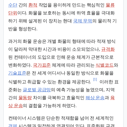
수단
간의
환적
작업을 용이하게 만드는 핵심적인
물류
단위
이다. 화물을 보호하는 동시에 하역 효율을 극대화
하기 위해 설계된 이 장치는 현대
국제 무역
의 물리적 기
반을 형성한다.
과거의 화물 운송은 개별 화물의 형태에 따라 적재 방식
이 달라져 막대한 시간과 비용이 소모되었으나,
규격화
된 컨테이너의 도입으로 인해 운송 체계가 근본적으로
변화하였다.
국가표준
체계에 따라 관리되는
식별코드
와
기술표준
은 전 세계 어디서나 동일한 방식으로 화물을
[1]
식별하고 취급할 수 있는 환경을 제공한다.
이러한 표
준화는
글로벌 공급망
의 예측 가능성을 높였으며, 지역
간의
물동량
차이를 극복하고 효율적인
해상 운송
과
육
상 운송
의 결합을 가능하게 하였다.
컨테이너 시스템은 단순한 적재함을 넘어 전 세계적인
경제
시스템과 밀접하게 연결되어 있다. 표준화된 규격