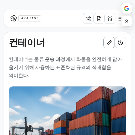
aka.page
AKA.PAGE
컨테이너
컨테이너는 물류 운송 과정에서 화물을 안전하게 담아
옮기기 위해 사용하는 표준화된 규격의 적재함을
의미한다.