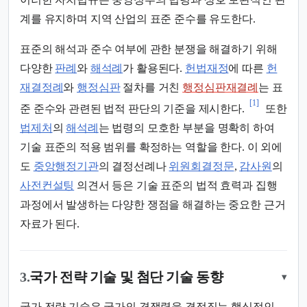
계를 유지하며 지역 산업의 표준 준수를 유도한다.
표준의 해석과 준수 여부에 관한 분쟁을 해결하기 위해
다양한
판례
와
해석례
가 활용된다.
헌법재정
에 따른
헌
재결정례
와
행정심판
절차를 거친
행정심판재결례
는 표
[1]
준 준수와 관련된 법적 판단의 기준을 제시한다.
또한
법제처
의
해석례
는 법령의 모호한 부분을 명확히 하여
기술 표준의 적용 범위를 확정하는 역할을 한다. 이 외에
도
중앙행정기관
의 결정선례나
위원회결정문
,
감사원
의
사전컨설팅
의견서 등은 기술 표준의 법적 효력과 집행
과정에서 발생하는 다양한 쟁점을 해결하는 중요한 근거
자료가 된다.
3.
국가 전략 기술 및 첨단 기술 동향
▾
국가 전략 기술은 국가의 경쟁력을 결정짓는 핵심적인