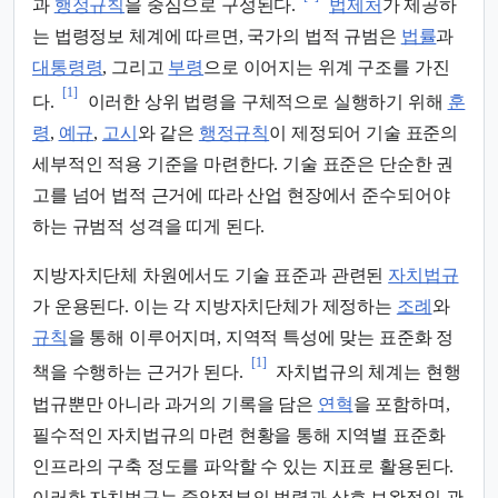
과
행정규칙
을 중심으로 구성된다.
법제처
가 제공하
는 법령정보 체계에 따르면, 국가의 법적 규범은
법률
과
대통령령
, 그리고
부령
으로 이어지는 위계 구조를 가진
[1]
다.
이러한 상위 법령을 구체적으로 실행하기 위해
훈
령
,
예규
,
고시
와 같은
행정규칙
이 제정되어 기술 표준의
세부적인 적용 기준을 마련한다. 기술 표준은 단순한 권
고를 넘어 법적 근거에 따라 산업 현장에서 준수되어야
하는 규범적 성격을 띠게 된다.
지방자치단체 차원에서도 기술 표준과 관련된
자치법규
가 운용된다. 이는 각 지방자치단체가 제정하는
조례
와
규칙
을 통해 이루어지며, 지역적 특성에 맞는 표준화 정
[1]
책을 수행하는 근거가 된다.
자치법규의 체계는 현행
법규뿐만 아니라 과거의 기록을 담은
연혁
을 포함하며,
필수적인 자치법규의 마련 현황을 통해 지역별 표준화
인프라의 구축 정도를 파악할 수 있는 지표로 활용된다.
이러한 자치법규는 중앙정부의 법령과 상호 보완적인 관