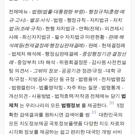
전체메뉴 -
법령(법률·대통령령·부령)
-
행정규칙(훈령·예
규·고시)
-
별표·서식
- 법령 - 행정규칙 - 자치법규 -
자치
법규(조례·규칙)
- 현행 자치법규 - 연혁(전체) - 의견제시
사례 - 최신자치법규 - 필수 자치법규 마련현황 -
판례·해
석례등(헌재결정례·행정심판재결례)
- 판례 - 헌재결정례
- 법제처 해석례 - 행정심판재결례 -
중앙행정기관 결정선
례
- 중앙부처 1차 해석 - 위원회결정문 - 감사원 사전컨설
팅 의견서 -
그밖의 정보
- 공공기관 정관/규정 - 대학 규
칙/규정 - 지방공사·공단 등 규정 - 법령용어 - 전자법령집
- 법령캘린더 - 법률명약칭 - 자주 하는 질문 - 법령통계 -
개선의견 - 사용방법 - 법적효력/저작권 전체메뉴 닫기
법
[1]
제처
는 우리나라의 모든
법령정보
를 제공한다.
![정
[1]
확한 검색결과를 원하시면 검색어를 쌍
대한민국의
모든 지도정보제공 국토정보플랫폼 다양한 지도 자료와
시각화 정보를 제공하는 쉽고 편리한 대국민 개방 서비