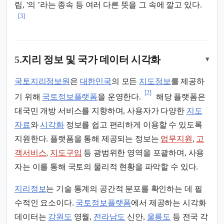
립, '의 ’라는 종속 등 여러 다른 뜻을 그 속에 깔고 있다.
[3]
5.
지리 정보 및 국가 데이터 시각화
▾
국토지리정보원
은
대한민국
의 모든
지도정보
를 제공하
[2]
기 위해
국토정보플랫폼
을 운영한다.
해당 플랫폼은
대국민 개방 서비스를 지향하며, 사용자가 다양한
지도
자료
와
시각화
정보를 쉽고 편리하게 이용할 수 있도록
지원한다. 플랫폼을 통해 제공되는 정보는
업무지원
,
고
객서비스
,
지도구입
등 광범위한 영역을 포괄하며, 사용
자는 이를 통해 국토의 물리적 현황을 파악할 수 있다.
지리정보
는 기술 통계의 공간적 분포를 확인하는 데 필
수적인 요소이다.
국토정보플랫폼
에서 제공하는 시각화
데이터는
강원도
영월,
전라남도
신안,
울릉도
등 전국 각