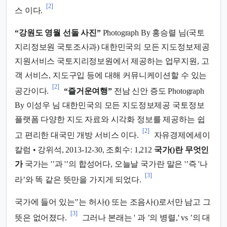
[2]
스 이다.
“강원도 영월 선돌 사진”
Photograph By 홍승렬 님(국토
지리정보원 국토조사과) 대한민국의 모든 지도정보제공
지원서비스 국토지리정보원에서 제공하는 업무지원, 고
객 서비스, 지도구입 등에 대해 커뮤니케이션할 수 있는
[2]
공간이다.
“즐거운여행”
전남 신안 증도 Photograph
By 이성우 님 대한민국의 모든 지도정보제공 국토정보
플랫폼 다양한 지도 자료와 시각화 정보를 제공하는 쉽
[2]
고 편리한 대국민 개방 서비스 이다.
자유경제에세이
칼럼 • 강위석, 2013-12-30, 조회수: 1,212
국가()란 무엇인
가
국가는 '’과 '’의 합성어다, 오늘날 국가란 말은 '’즉 '나
[3]
라’와 똑 같은 뜻만을 가지게 되었다.
국가에 들어 있는'’는 허사() 또는 조음사()로서만 남고 그
[3]
뜻은 없어졌다.
그러나 본래는 ' 과 ’의 병렬,' vs ’의 대