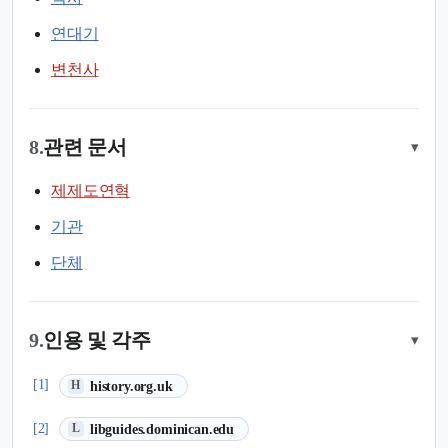
연대기
변천사
8.
관련 문서
▾
제제도연혁
기관
단체
9.
인용 및 각주
▾
(새 탭에서 열림)
[1]
history.org.uk
H
(새 탭에서 열림)
[2]
libguides.dominican.edu
L