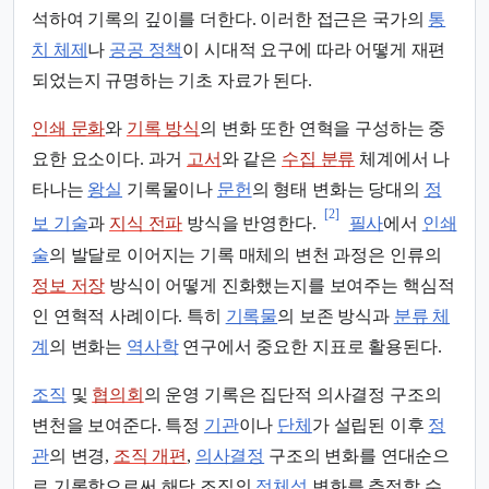
석하여 기록의 깊이를 더한다. 이러한 접근은 국가의
통
치 체제
나
공공 정책
이 시대적 요구에 따라 어떻게 재편
되었는지 규명하는 기초 자료가 된다.
인쇄 문화
와
기록 방식
의 변화 또한 연혁을 구성하는 중
요한 요소이다. 과거
고서
와 같은
수집 분류
체계에서 나
타나는
왕실
기록물이나
문헌
의 형태 변화는 당대의
정
[2]
보 기술
과
지식 전파
방식을 반영한다.
필사
에서
인쇄
술
의 발달로 이어지는 기록 매체의 변천 과정은 인류의
정보 저장
방식이 어떻게 진화했는지를 보여주는 핵심적
인 연혁적 사례이다. 특히
기록물
의 보존 방식과
분류 체
계
의 변화는
역사학
연구에서 중요한 지표로 활용된다.
조직
및
협의회
의 운영 기록은 집단적 의사결정 구조의
변천을 보여준다. 특정
기관
이나
단체
가 설립된 이후
정
관
의 변경,
조직 개편
,
의사결정
구조의 변화를 연대순으
로 기록함으로써 해당 조직의
정체성
변화를 추적할 수