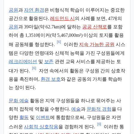
공원
과
자연 환경
은 비형식적 학습이 이루어지는 중요한
공간으로 활용된다.
레드먼드 시
의 사례를 보면, 47개의
공원
과 39마일(약 62.7km)에 달하는
공공 산책로
를 포함
하여 총 1,351에이커(약 5,467,000m²) 이상의 토지를 활용
[6]
해 공동체를 형성한다.
이러한
지속 가능한 공원
시스
템은 다양한 연령대와 신체적 능력을 가진 구성원들에게
레크리에이션
및
보존
관련 교육 서비스를 제공하는 토
[6]
대가 된다.
자연 속에서의 활동은 구성원 간의 상호작
용을 촉진하며,
환경 보호
와 같은 공동의 가치를 학습하
는 장이 된다.
문화 예술
활동은 지역 구성원들을 하나로 묶어주는 사
회적 접착제 역할을 수행한다.
예술
과
문화적 경험
을 다
양한
활동
및
이벤트
에 통합함으로써, 구성원들은 자연
[6]
스러운
사회적 상호작용
을 경험하게 된다.
이러한 통