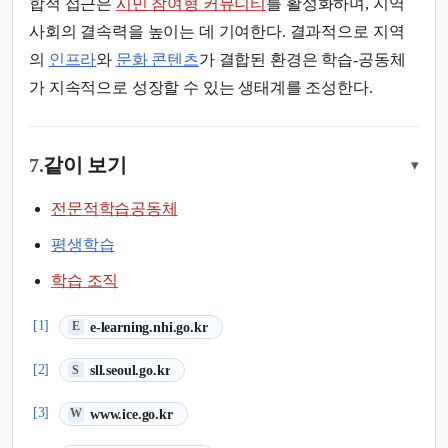
합적 접근은
시민 참여형 커뮤니티
를 활성화하며, 지역
사회의 결속력을 높이는 데 기여한다. 결과적으로 지역
의
인프라
와
문화 콘텐츠
가 결합된 환경은 학습-공동체
가 지속적으로 성장할 수 있는 생태계를 조성한다.
7.
같이 보기
▾
전문적학습공동체
평생학습
학습 조직
(새 탭에서 열림)
[1]
e-learning.nhi.go.kr
E
(새 탭에서 열림)
[2]
sll.seoul.go.kr
S
(새 탭에서 열림)
[3]
www.ice.go.kr
W