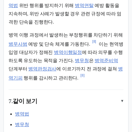
역법
위반 행위를 방지하기 위해
병역면탈
예방 활동을
지속하며, 위반 사례가 발생할 경우 관련 규정에 따라 엄
격한 단속을 진행한다.
병역 이행 과정에서 발생하는 부정행위를 차단하기 위해
[8]
병무사범
예방 및 단속 체계를 가동한다.
이는 현역병
입영 대상자가 정해진
병역이행일정
에 따라 의무를 수행
하도록 유도하는 목적을 가진다.
병무청
은
병역준비역
단계부터
병역판정검사
에 이르기까지 전 과정에 걸쳐
병
[8]
역기피
행위를 감시하고 관리한다.
7.
같이 보기
▾
병역법
병무청