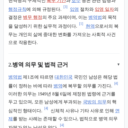
현역병의 구체적인
복무 기간
과
보수
등은 관련 법령과
[3]
행정규칙
에 의해 규정된다.
입영
절차와
입영 일자
의
결정은
병무 행정
의 주요 과제이며, 이는
병역법
의 목적
[1]
을 달성하기 위한 실무적 과정이다.
현역
으로서의 복
무는 개인의 삶에 중대한 변화를 가져오는 사회적 사건
으로 작용한다.
2.
병역 의무 및 법적 근거
▾
병역법
제1조에 따르면
대한민국
국민인 남성은 해당 법
[4]
률이 정하는 바에 따라
병역
에 복무할 의무를 가진다.
이러한 의무는 1949년 8월 6일에 제정된 법령에 근거를
두고 있으며, 모든 남성에게 부과되는
국방의 의무
의 핵
[4]
심적인 형태이다.
신체적 사유나 기타 사유로 인해
면
제
를 받는 사례는 존재할 수 있으나, 법적으로 병역 의무
[4]
자체가 없는 남성은 없다.