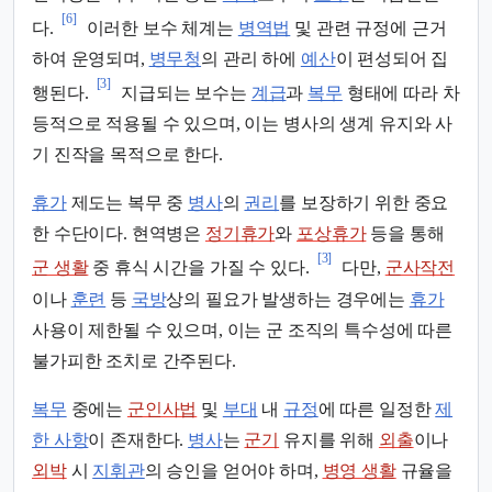
[6]
다.
이러한 보수 체계는
병역법
및 관련 규정에 근거
하여 운영되며,
병무청
의 관리 하에
예산
이 편성되어 집
[3]
행된다.
지급되는 보수는
계급
과
복무
형태에 따라 차
등적으로 적용될 수 있으며, 이는 병사의 생계 유지와 사
기 진작을 목적으로 한다.
휴가
제도는 복무 중
병사
의
권리
를 보장하기 위한 중요
한 수단이다. 현역병은
정기휴가
와
포상휴가
등을 통해
[3]
군 생활
중 휴식 시간을 가질 수 있다.
다만,
군사작전
이나
훈련
등
국방
상의 필요가 발생하는 경우에는
휴가
사용이 제한될 수 있으며, 이는 군 조직의 특수성에 따른
불가피한 조치로 간주된다.
복무
중에는
군인사법
및
부대
내
규정
에 따른 일정한
제
한 사항
이 존재한다.
병사
는
군기
유지를 위해
외출
이나
외박
시
지휘관
의 승인을 얻어야 하며,
병영 생활
규율을