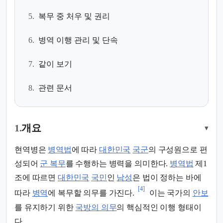
5.
복무 중 처우 및 권리
6.
병역 이행 관리 및 단속
7.
같이 보기
8.
관련 문서
1.
개요
▾
현역병은
병역법
에 따라
대한민국
국군
의 구성원으로 편
성되어
군 복무
를 수행하는 병력을 의미한다.
병역법
제1
조에 따르면
대한민국
국민
인
남성
은 법이 정하는 바에
[4]
따라
병역
에 복무할 의무를 가진다.
이는 국가의
안보
를 유지하기 위한
국방의 의무
의 핵심적인 이행 형태이
다.