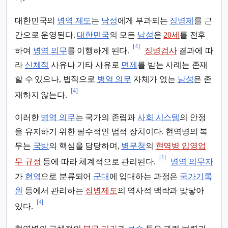
대한민국의
병역 제도
는
남성
에게 부과되는
징병제
를 근
간으로 운영된다.
대한민국
의 모든
남성
은
20세
를 전후
[4]
하여
병역 의무
를 이행하게 된다.
징병검사
결과에 따
라
신체적
사유나 기타 사유로
면제
를 받는 사례는 존재
할 수 있으나, 법적으로
병역 의무
자체가 없는
남성
은 존
[4]
재하지 않는다.
이러한
병역 의무
는 국가의 존립과
사회 시스템
의 안정
을 유지하기 위한 필수적인 법적 장치이다. 현역병의 복
무는
국방
의 핵심을 담당하며,
병무청
의
현역병 입영업
[1]
무 규정
등에 따라 체계적으로 관리된다.
병역 의무자
가
현역
으로 분류되어
군대
에 입대하는 과정은
국가기록
원
등에서 관리하는
징병제도
의 역사적 맥락과 맞닿아
[4]
있다.