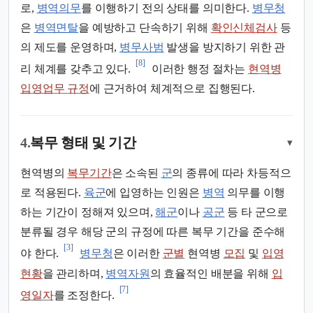
로,
병역의무
를 이행하기 전의 상태를 의미한다.
병무청
은
병역면탈
을 예방하고 단속하기 위해
확인신체검사
등
의 제도를 운영하며,
병무사범
발생을 방지하기 위한 관
[8]
리 체계를 갖추고 있다.
이러한 행정 절차는
현역병
입영업무 규정
에 근거하여 체계적으로 집행된다.
4.
복무 형태 및 기간
▾
현역병의
복무기간
은 소속된
군
의 종류에 따라 차등적으
로 적용된다.
육군
에 입영하는 인원은
병역
의무를 이행
하는 기간이 정해져 있으며,
해군
이나
공군
등 타 군으로
분류될 경우 해당 군의 규정에 따른 복무 기간을 준수해
[3]
야 한다.
병무청
은 이러한
군별
현역병
모집
및
입영
현황
을 관리하며,
병역자원
의 효율적인 배분을 위해
입
[7]
영일자
를 조정한다.