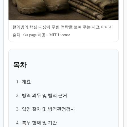
현역병의 핵심 대상과 주변 맥락을 보여 주는 대표 이미지
출처:
aka.page 제공 · MIT License
목차
1.
개요
2.
병역 의무 및 법적 근거
3.
입영 절차 및 병역판정검사
4.
복무 형태 및 기간