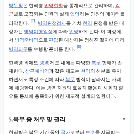
병무청
은 현역병
입영현황
을 통계적으로 관리하며,
각
군
별로 모집되는 인원과 실제
입영
하는 인원의 데이터를
[7]
파악한다.
병역판정검사
를 거쳐
현역
판정을 받은 대
상자는
병역이행일정
에 따라
입영
하게 된다. 이 과정에
서
병역준비역
으로
편입
된 대상자는 정해진 절차에 따라
[8]
병역의무
를 수행할 준비를 한다.
현역병 외에도
병역
제도 내에는 다양한
복무
형태가 존
재한다.
상근예비역
과 같은 제도는
현역
의 신분을 유지
하면서도 특정 조건에 따라
복무
방식이 달라지는 사례
에 해당한다. 이는 병역 자원의 효율적 활용과 사회적 필
요를 동시에 충족하기 위한 제도적 설계의 일환이다.
5.
복무 중 처우 및 권리
▾
현역병은 복무 기간 동안
국가
로부터
보수
를 지급받는