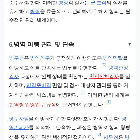
준수해야 한다. 이러한
행정
적 절차는
군 조직
의 질서를
유지하고
병력
을 효율적으로 관리하기 위해 시행되는 필
수적인 관리 체계이다.
6.
병역 이행 관리 및 단속
▾
병무청
은
병역의무
가 공정하게 이행되도록
병역면탈
을
[8]
예방하고 이를 단속하는 업무를 수행한다.
병역판정
검사
과정에서 신체 상태를 확인하는
확인신체검사
를 실
시하며,
병역준비역
편입 및 검사 대상자 관리를 통해 체
[8]
계적인 관리 시스템을 운영한다.
이러한 관리 체계는
[1]
현역병 입영업무 규정
에 근거하여 집행된다.
병무사범
을 예방하기 위한 다양한 조치가 시행된다.
병
역기피자
를 적적하고 단속하는 과정은 병역 이행의 형평
[8]
성을 유지하기 위한 핵심적인 절차이다.
병무청
은
병