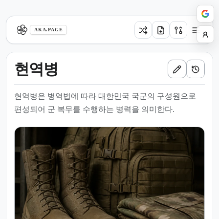
aka.page
AKA.PAGE
현역병
현역병은 병역법에 따라 대한민국 국군의 구성원으로
편성되어 군 복무를 수행하는 병력을 의미한다.