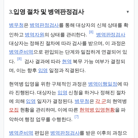
3.
입영 절차 및 병역판정검사
▾
병무청
은
병역판정검사
를 통해 대상자의 신체 상태를 확
[8]
인하고
병역자원
의 상태를 관리한다.
병역판정검사
대상자는 정해진 절차에 따라 검사를 받으며, 이 과정은
병역준비역
으로 편입되는 단계와 밀접하게 연결되어 있
[8]
다.
검사 결과에 따라
현역
복무 가능 여부가 결정되
며, 이는 향후
입영
일정과 직결된다.
현역병 입영을 위한 구체적인 과정은
병역이행일정
에 따
라 진행된다. 대상자는
입영
신청을 하거나 정해진 절차
에 의해
입영
일자가 결정된다.
병무청
은
각 군
의 현역병
모집
현황을 관리하며, 이에 따른
현역병 입영현황
을 파
[7]
악하여 행정 업무를 수행한다.
병역준비역
편입은
병역판정검사
를 받은 이후의 과정으