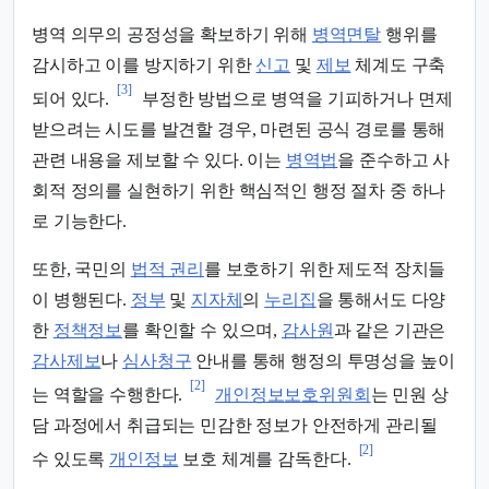
병역 의무의 공정성을 확보하기 위해
병역면탈
행위를
감시하고 이를 방지하기 위한
신고
및
제보
체계도 구축
[3]
되어 있다.
부정한 방법으로 병역을 기피하거나 면제
받으려는 시도를 발견할 경우, 마련된 공식 경로를 통해
관련 내용을 제보할 수 있다. 이는
병역법
을 준수하고 사
회적 정의를 실현하기 위한 핵심적인 행정 절차 중 하나
로 기능한다.
또한, 국민의
법적 권리
를 보호하기 위한 제도적 장치들
이 병행된다.
정부
및
지자체
의
누리집
을 통해서도 다양
한
정책정보
를 확인할 수 있으며,
감사원
과 같은 기관은
감사제보
나
심사청구
안내를 통해 행정의 투명성을 높이
[2]
는 역할을 수행한다.
개인정보보호위원회
는 민원 상
담 과정에서 취급되는 민감한 정보가 안전하게 관리될
[2]
수 있도록
개인정보
보호 체계를 감독한다.