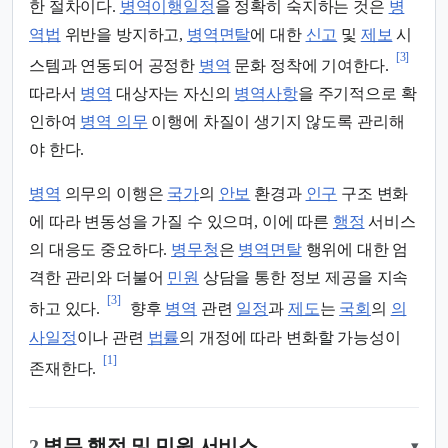
한 절차이다.
병역이행일정
을 정확히 숙지하는 것은
병
역법
위반을 방지하고,
병역면탈
에 대한
신고
및
제보
시
[3]
스템과 연동되어 공정한
병역
문화 정착에 기여한다.
따라서
병역
대상자는 자신의
병역사항
을 주기적으로 확
인하여
병역 의무
이행에 차질이 생기지 않도록 관리해
야 한다.
병역
의무의 이행은
국가
의
안보
환경과
인구
구조 변화
에 따라 변동성을 가질 수 있으며, 이에 따른
행정
서비스
의 대응도 중요하다.
병무청
은
병역면탈
행위에 대한 엄
격한 관리와 더불어
민원
상담을 통한 정보 제공을 지속
[3]
하고 있다.
향후
병역
관련
일정
과
제도
는
국회
의
의
사일정
이나 관련
법률
의 개정에 따라 변화할 가능성이
[1]
존재한다.
2.
병무 행정 및 민원 서비스
▾