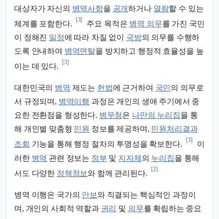
대상자가 자신의
병역사항
을
공개
하거나
열람
할 수 있는
[3]
체계를 포함한다.
주요 목적은
병역 의무
를 가진 국민
이 정해진
일정
에 따라 차질 없이
국방
의 의무를 수행하
도록 안내하여
병역면탈
을 방지하고 행정적 효율성을 높
[3]
이는 데 있다.
대한민국의
병역
제도는
헌법
에 근거하여
국민
의 의무로
서 규정되며,
병역이행
과정은 개인의 생애 주기에서 중
요한 전환점을 형성한다.
병무청
은
나만의 누리집
을 통
해 개인별 맞춤형
민원
정보를 제공하며,
민원처리결과
[3]
조회
기능을 통해 행정 절차의 투명성을 확보한다.
이
러한
병역
관련 정보는
정부
및
지자체
의
누리집
을 통해
[2]
서도 다양한
정책정보
와 함께 관리된다.
병역 이행은 국가의
안보
와 직결되는 핵심적인 과정이
며, 개인의 사회적 역할과
권리
및
의무
를 확립하는 중요