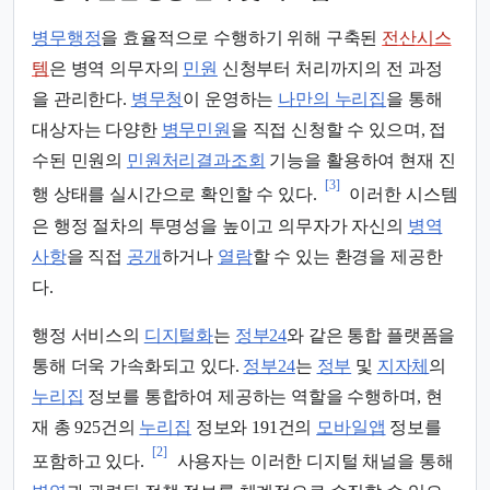
병무행정
을 효율적으로 수행하기 위해 구축된
전산시스
템
은 병역 의무자의
민원
신청부터 처리까지의 전 과정
을 관리한다.
병무청
이 운영하는
나만의 누리집
을 통해
대상자는 다양한
병무민원
을 직접 신청할 수 있으며, 접
수된 민원의
민원처리결과조회
기능을 활용하여 현재 진
[3]
행 상태를 실시간으로 확인할 수 있다.
이러한 시스템
은 행정 절차의 투명성을 높이고 의무자가 자신의
병역
사항
을 직접
공개
하거나
열람
할 수 있는 환경을 제공한
다.
행정 서비스의
디지털화
는
정부24
와 같은 통합 플랫폼을
통해 더욱 가속화되고 있다.
정부24
는
정부
및
지자체
의
누리집
정보를 통합하여 제공하는 역할을 수행하며, 현
재 총 925건의
누리집
정보와 191건의
모바일앱
정보를
[2]
포함하고 있다.
사용자는 이러한 디지털 채널을 통해