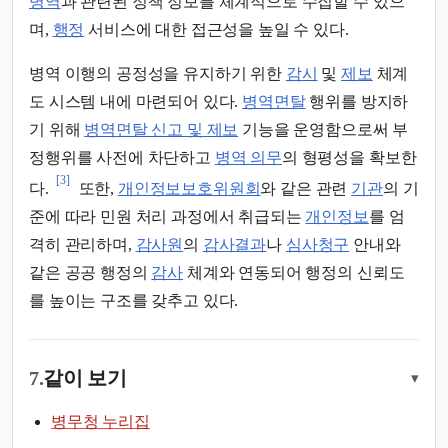
병역
과 관련된 정책 정보를 체계적으로 수집할 수 있으
며,
행정
서비스에 대한 접근성을 높일 수 있다.
병역 이행의 공정성을 유지하기 위한
감시
및
제보
체계
도 시스템 내에 마련되어 있다.
병역면탈
행위를 방지하
기 위해
병역면탈 신고 및 제보
기능을 운영함으로써 부
정행위를 사전에 차단하고
병역 의무
의 형평성을 확보한
[3]
다.
또한,
개인정보보호위원회
와 같은 관련
기관
의 기
준에 따라 민원 처리 과정에서 취급되는
개인정보
를 엄
격히 관리하며,
감사원
의
감사결과
나
심사청구
안내와
같은 공공 행정의
감사
체계와 연동되어 행정의 신뢰도
를 높이는 구조를 갖추고 있다.
7.
같이 보기
▾
병무청 누리집