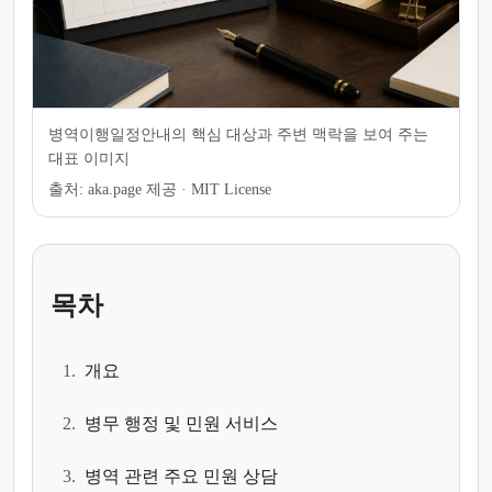
병역이행일정안내의 핵심 대상과 주변 맥락을 보여 주는
대표 이미지
출처:
aka.page 제공 · MIT License
목차
1.
개요
2.
병무 행정 및 민원 서비스
3.
병역 관련 주요 민원 상담