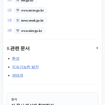
me.go.kr
M
(새 탭에서 열림)
[2]
www.mcee.go.kr
W
(새 탭에서 열림)
[3]
news.seoul.go.kr
N
(새 탭에서 열림)
[4]
www.nier.go.kr
W
8.
관련 문서
▾
환경
지속가능한 발전
생태계
참여