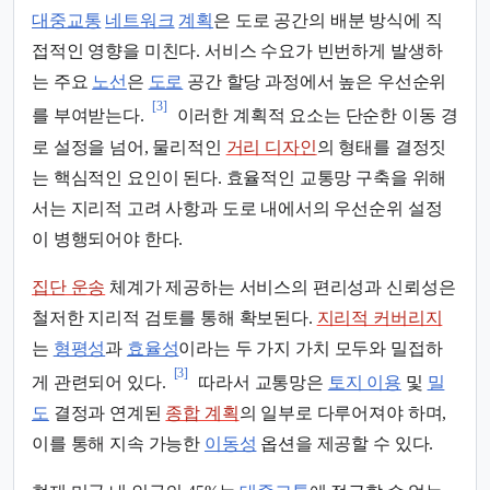
대중교통
네트워크
계획
은 도로 공간의 배분 방식에 직
접적인 영향을 미친다. 서비스 수요가 빈번하게 발생하
는 주요
노선
은
도로
공간 할당 과정에서 높은 우선순위
[3]
를 부여받는다.
이러한 계획적 요소는 단순한 이동 경
로 설정을 넘어, 물리적인
거리 디자인
의 형태를 결정짓
는 핵심적인 요인이 된다. 효율적인 교통망 구축을 위해
서는 지리적 고려 사항과 도로 내에서의 우선순위 설정
이 병행되어야 한다.
집단 운송
체계가 제공하는 서비스의 편리성과 신뢰성은
철저한 지리적 검토를 통해 확보된다.
지리적 커버리지
는
형평성
과
효율성
이라는 두 가지 가치 모두와 밀접하
[3]
게 관련되어 있다.
따라서 교통망은
토지 이용
및
밀
도
결정과 연계된
종합 계획
의 일부로 다루어져야 하며,
이를 통해 지속 가능한
이동성
옵션을 제공할 수 있다.