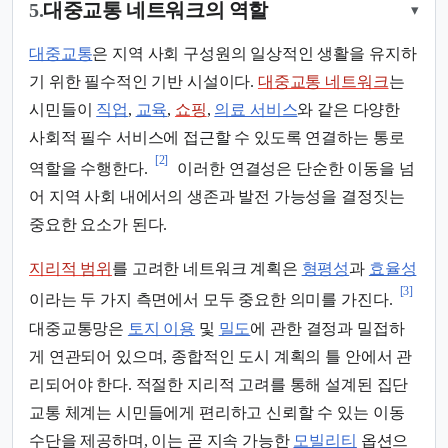
5.
대중교통 네트워크의 역할
▾
대중교통
은 지역 사회 구성원의 일상적인 생활을 유지하
기 위한 필수적인 기반 시설이다.
대중교통 네트워크
는
시민들이
직업
,
교육
,
쇼핑
,
의료 서비스
와 같은 다양한
사회적 필수 서비스에 접근할 수 있도록 연결하는 통로
[2]
역할을 수행한다.
이러한 연결성은 단순한 이동을 넘
어 지역 사회 내에서의 생존과 발전 가능성을 결정짓는
중요한 요소가 된다.
지리적 범위
를 고려한 네트워크 계획은
형평성
과
효율성
[3]
이라는 두 가지 측면에서 모두 중요한 의미를 가진다.
대중교통망은
토지 이용
및
밀도
에 관한 결정과 밀접하
게 연관되어 있으며, 종합적인 도시 계획의 틀 안에서 관
리되어야 한다. 적절한 지리적 고려를 통해 설계된 집단
교통 체계는 시민들에게 편리하고 신뢰할 수 있는 이동
수단을 제공하며, 이는 곧 지속 가능한
모빌리티
옵션으