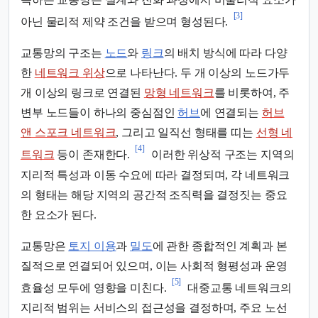
[3]
아닌 물리적 제약 조건을 받으며 형성된다.
교통망의 구조는
노드
와
링크
의 배치 방식에 따라 다양
한
네트워크 위상
으로 나타난다. 두 개 이상의 노드가두
개 이상의 링크로 연결된
망형 네트워크
를 비롯하여, 주
변부 노드들이 하나의 중심점인
허브
에 연결되는
허브
앤 스포크 네트워크
, 그리고 일직선 형태를 띠는
선형 네
[4]
트워크
등이 존재한다.
이러한 위상적 구조는 지역의
지리적 특성과 이동 수요에 따라 결정되며, 각 네트워크
의 형태는 해당 지역의 공간적 조직력을 결정짓는 중요
한 요소가 된다.
교통망은
토지 이용
과
밀도
에 관한 종합적인 계획과 본
질적으로 연결되어 있으며, 이는 사회적 형평성과 운영
[5]
효율성 모두에 영향을 미친다.
대중교통 네트워크의
지리적 범위는 서비스의 접근성을 결정하며, 주요 노선