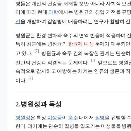
병들은 개인의 건강을 저해할 뿐만 아니라 사회적 보건
이에 따라 현대
의학
에서는 병원균의 침입 기전을 규
신
을 개발하여 감염병에 대응하려는 연구가 활발히 진
병원균은 환경 변화와 숙주의 면역 반응에 적응하며 
특히 최근에는 병원균의
항균제 내성
문제가 대두되면
[7]
고 있다.
병원균과 숙주 간의 복잡한 관계는 단순히
[1]
전반의 건강과 직결되는 문제이다.
앞으로도 병원균
속적으로 감시하고 예방하는 체계는 인류의 생존과 직
[7]
이다.
2.
병원성과 독성
병원성
은 특정
미생물
이
숙주
내에서
질병
을 유발할 
한다. 과거에는 단순히 질병을 일으키는 미생물을 병