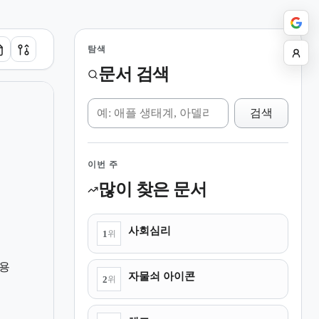
탐색
문서 검색
위키 검색
검색
이번 주
많이 찾은 문서
사회심리
1
위
용
자물쇠 아이콘
2
위