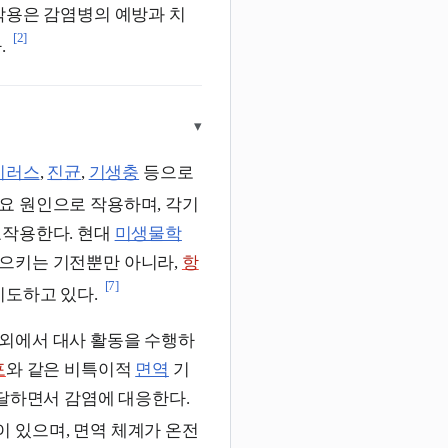
작용은 감염병의 예방과 치
[2]
.
▾
이러스
,
진균
,
기생충
등으로
요 원인으로 작용하며, 각기
호작용한다. 현대
미생물학
으키는 기전뿐만 아니라,
항
[7]
시도하고 있다.
내외에서 대사 활동을 수행하
포
와 같은 비특이적
면역
기
달하면서 감염에 대응한다.
 있으며, 면역 체계가 온전