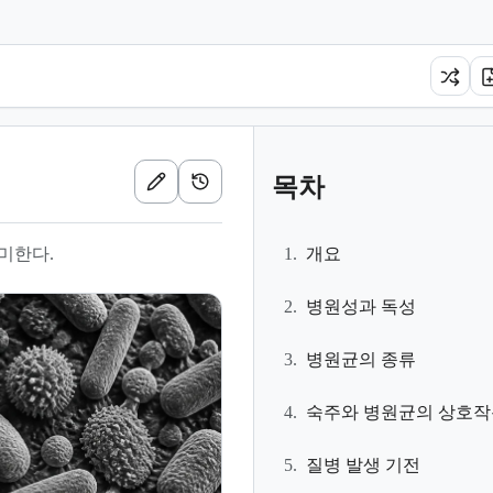
목차
미한다.
1.
개요
2.
병원성과 독성
3.
병원균의 종류
4.
숙주와 병원균의 상호작
5.
질병 발생 기전