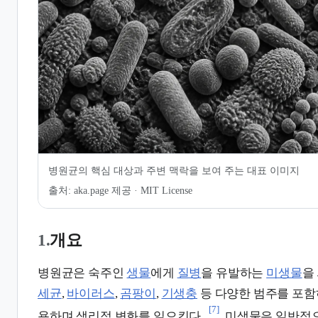
7.
같이 보기
병원균의 핵심 대상과 주변 맥락을 보여 주는 대표 이미지
출처:
aka.page 제공 · MIT License
1.
개요
병원균은 숙주인
생물
에게
질병
을 유발하는
미생물
을
세균
,
바이러스
,
곰팡이
,
기생충
등 다양한 범주를 포함
[7]
용하며 생리적 변화를 일으킨다.
미생물은 일반적으