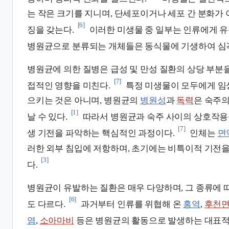
는 작은 크기를 지니며, 단세포이거나 세포 간 분화가
[6]
징을 갖는다.
이러한 미생물 중 일부는 인류에게 유
병원균으로 분류되는 개체들은 동식물에 기생하여 심각
병원균에 의한 질병은 급성 및 만성 질환의 상당 부분
[7]
접적인 영향을 미친다.
특정 미생물이 모두에게 임
으키는 것은 아니며, 병원균의
병원성
과
독력
은 숙주의
[1]
날 수 있다.
따라서 병원균과 숙주 사이의 상호작용
[7]
생 기전을 파악하는 핵심적인 과정이다.
인체는
면
러한 외부 침입에 저항하며, 초기에는 비특이적 기전을
[3]
다.
병원균이 유발하는 질환은 매우 다양하며, 그 종류에 
[6]
도 다르다.
과거부터 인류를 위협해 온
홍역
,
후천
염
,
소아마비
등은 병원균의 활동으로 발생하는 대표적