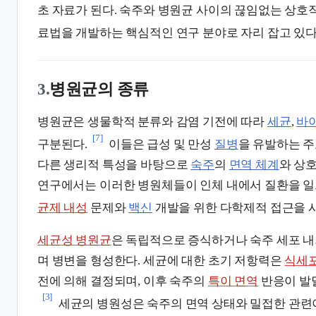
초 자료가 된다. 숙주와 병원균 사이의 끊임없는 상호
료법을 개발하는 핵심적인 연구 분야로 자리 잡고 있다
3.
병원균의 종류
병원균은 생물학적 분류와 감염 기전에 따라
세균
,
바
[7]
구분된다.
이들은 급성 및 만성
질병
을 유발하는 주
다른 생리적 특성을 바탕으로
숙주
의
면역 체계
와 상
연구에서는 이러한 병원체들이 인체 내에서 질환을 일
균제 내성
문제와
백신
개발을 위한 다학제적 접근을 
세균성 병원균
은 독립적으로 증식하거나 숙주 세포 
며 병변을 형성한다. 세균에 대한 초기 저항력은
식세
전에 의해 결정되며, 이후 숙주의
특이 면역
반응이 발
[3]
세균의 병원성은 숙주의 면역 상태와 밀접한 관련이