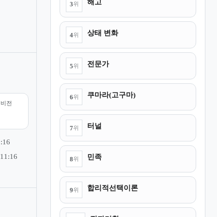
해고
3
위
상태 변화
4
위
전문가
5
위
쿠마라(고구마)
6
위
리비전
터널
7
위
:16
민족
11:16
8
위
합리적선택이론
9
위