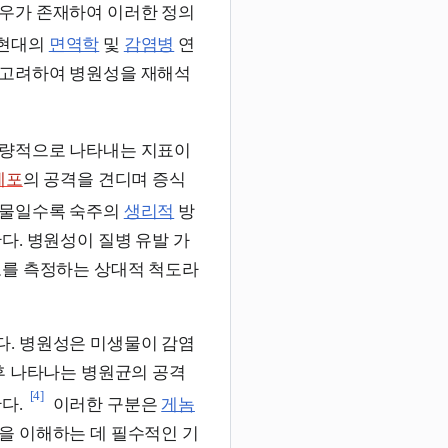
우가 존재하여 이러한 정의
 현대의
면역학
및
감염병
연
 고려하여 병원성을 재해석
정량적으로 나타내는 지표이
세포
의 공격을 견디며 증식
생물일수록 숙주의
생리적
방
다. 병원성이 질병 유발 가
도를 측정하는 상대적 척도라
. 병원성은 미생물이 감염
후 나타나는 병원균의 공격
[4]
다.
이러한 구분은
게놈
을 이해하는 데 필수적인 기