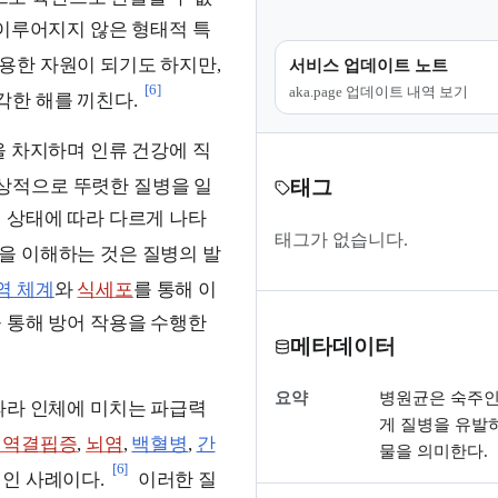
 이루어지지 않은 형태적 특
용한 자원이 되기도 하지만,
서비스 업데이트 노트
[6]
aka.page 업데이트 내역 보기
한 해를 끼친다.
을 차지하며 인류 건강에 직
상적으로 뚜렷한 질병을 일
태그
 상태에 따라 다르게 나타
태그가 없습니다.
을 이해하는 것은 질병의 발
역 체계
와
식세포
를 통해 이
 통해 방어 작용을 수행한
메타데이터
요약
병원균은 숙주인
따라 인체에 미치는 파급력
게 질병을 유발
면역결핍증
,
뇌염
,
백혈병
,
간
물을 의미한다.
[6]
인 사례이다.
이러한 질