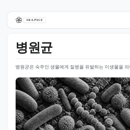
aka.page
AKA.PAGE
병원균
1.
개요
병원균은 숙주인 생물에게 질병을 유발하는 미생물을 의
2.
병원성과 독성
3.
병원균의 종류
4.
숙주와 병원균의 상호작용
5.
질병 발생 기전
6.
예방 및 치료 전략