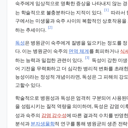
숙주에게 임상적으로 명확한 증상을 나타내지 않는 경
[1]
는 학술적으로 불충분하다는 지적이 있다.
따라서
구에서는 미생물과 숙주 사이의 복합적인 상호작용을
[2]
하는 추세이다.
독성
은 병원균이 숙주에게 질병을 일으키는 정도를 
다. 이는 병원균이 숙주의
면역 체계
를 회피하거나
식
[3]
하는 능력과 밀접한 관련이 있다.
독성이 강한 미
어 기전을 무력화하고 더 심각한 병리적 변화를 초래한
능성이라는 정성적 개념이라면, 독성은 그 피해의 강
고할수 있다.
학술적으로 병원성과 독성은 엄격히 구분되어 사용된다
을 성립시키는 질적 역량을 의미하며, 독성은 감염 이
성과 숙주의
감염 감수성
에 따른 결과적 수치를 반영한
분석과
분자생물학
적 연구를 통해 병원균의 생존 전략