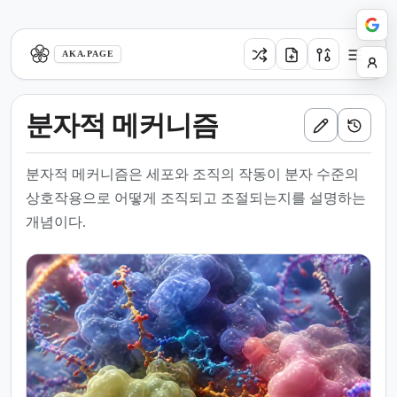
aka.page
AKA.PAGE
분자적 메커니즘
분자적 메커니즘은 세포와 조직의 작동이 분자 수준의
상호작용으로 어떻게 조직되고 조절되는지를 설명하는
개념이다.