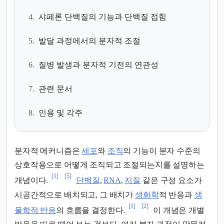
4.
샤페론 단백질의 기능과 단백질 접힘
5.
발달 과정에서의 분자적 조절
6.
질병 발생과 분자적 기전의 연관성
7.
관련 문서
8.
인용 및 각주
분자적 메커니즘은
세포
와
조직
의 기능이 분자 수준의
상호작용으로 어떻게 조직되고 조절되는지를 설명하는
[1]
[5]
개념이다.
단백질
,
RNA
,
지질
같은 구성 요소가
시공간적으로 배치되고, 그 배치가
생화학
적 반응과
생
[1]
[2]
물학적 반응
의 흐름을 결정한다.
이 개념은 개별