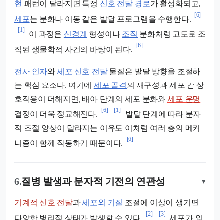
현
패턴이 달라지면 특정
신호 전달 경로
가 활성화되고,
[6]
세포
는 분화나 이동 같은 발달 프로그램을 수행한다.
[1]
이 과정은
신경계
형성이나
조직
분화처럼 고도로 조
[6]
직된 생물학적 사건의 바탕이 된다.
전사 인자
와
세포 신호 전달
물질은 발달 방향을 조절하
는 핵심 요소다. 여기에
세포 골격
의 재구성과 세포 간 상
호작용이 더해지면, 배아 단계의 세포 분화와
세포 운명
[6]
[1]
결정이 더욱 정교해진다.
발달 단계에 따라 분자
적 조절 양상이 달라지는 이유도 이처럼 여러 층의 메커
[6]
니즘이 함께 작동하기 때문이다.
6.
질병 발생과 분자적 기전의 연관성
▾
기계적 신호 전달
과
세포외 기질
조절에 이상이 생기면
[2]
[3]
다양한 병리적 상태가 발생할 수 있다.
세포가 외