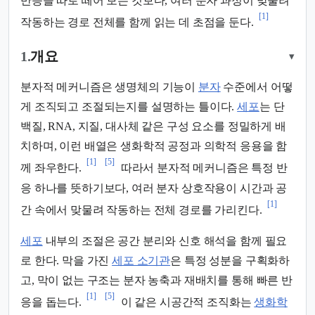
반응을 따로 떼어 보는 것보다, 여러 분자 과정이 맞물려
[1]
작동하는 경로 전체를 함께 읽는 데 초점을 둔다.
1.
개요
▾
분자적 메커니즘은 생명체의 기능이
분자
수준에서 어떻
게 조직되고 조절되는지를 설명하는 틀이다.
세포
는 단
백질, RNA, 지질, 대사체 같은 구성 요소를 정밀하게 배
치하며, 이런 배열은 생화학적 공정과 의학적 응용을 함
[1]
[5]
께 좌우한다.
따라서 분자적 메커니즘은 특정 반
응 하나를 뜻하기보다, 여러 분자 상호작용이 시간과 공
[1]
간 속에서 맞물려 작동하는 전체 경로를 가리킨다.
세포
내부의 조절은 공간 분리와 신호 해석을 함께 필요
로 한다. 막을 가진
세포 소기관
은 특정 성분을 구획화하
고, 막이 없는 구조는 분자 농축과 재배치를 통해 빠른 반
[1]
[5]
응을 돕는다.
이 같은 시공간적 조직화는
생화학