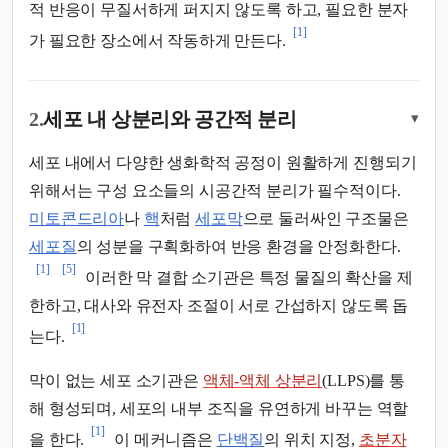
적 반응이 무질서하게 퍼지지 않도록 하고, 필요한 분자
[1]
가 필요한 장소에서 작동하게 만든다.
2.
세포 내 상분리와 공간적 분리
▾
세포 내에서 다양한 생화학적 공정이 원활하게 진행되기
위해서는 구성 요소들의 시공간적 분리가 필수적이다.
미토콘드리아
나
핵
처럼
세포막
으로 둘러싸인 구조물은
세포질
의 성분을 구획화하여 반응 환경을 안정화한다.
[1]
[5]
이러한 막 결합 소기관은 특정 물질의 확산을 제
한하고, 대사와 유전자 조절이 서로 간섭하지 않도록 돕
[1]
는다.
막이 없는 세포 소기관은
액체-액체 상분리
(LLPS)를 통
해 형성되며, 세포의 내부 조직을 유연하게 바꾸는 역할
[1]
을 한다.
이 메커니즘은
단백질
의 위치 지정,
초분자