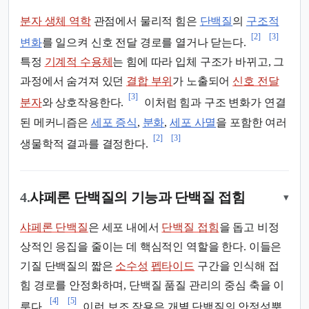
분자 생체 역학
관점에서 물리적 힘은
단백질
의
구조적
[2]
[3]
변화
를 일으켜 신호 전달 경로를 열거나 닫는다.
특정
기계적 수용체
는 힘에 따라 입체 구조가 바뀌고, 그
과정에서 숨겨져 있던
결합 부위
가 노출되어
신호 전달
[3]
분자
와 상호작용한다.
이처럼 힘과 구조 변화가 연결
된 메커니즘은
세포 증식
,
분화
,
세포 사멸
을 포함한 여러
[2]
[3]
생물학적 결과를 결정한다.
4.
샤페론 단백질의 기능과 단백질 접힘
▾
샤페론 단백질
은 세포 내에서
단백질 접힘
을 돕고 비정
상적인 응집을 줄이는 데 핵심적인 역할을 한다. 이들은
기질 단백질의 짧은
소수성
펩타이드
구간을 인식해 접
힘 경로를 안정화하며, 단백질 품질 관리의 중심 축을 이
[4]
[5]
룬다.
이런 보조 작용은 개별 단백질의 안정성뿐