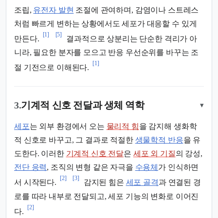
조립,
유전자 발현
조절에 관여하며, 감염이나 스트레스
처럼 빠르게 변하는 상황에서도 세포가 대응할 수 있게
[1]
[5]
만든다.
결과적으로 상분리는 단순한 격리가 아
니라, 필요한 분자를 모으고 반응 우선순위를 바꾸는 조
[1]
절 기전으로 이해된다.
3.
기계적 신호 전달과 생체 역학
▾
세포
는 외부 환경에서 오는
물리적 힘
을 감지해 생화학
적 신호로 바꾸고, 그 결과로 적절한
생물학적 반응
을 유
도한다. 이러한
기계적 신호 전달
은
세포 외 기질
의 강성,
전단 응력
, 조직의 변형 같은 자극을
수용체
가 인식하면
[2]
[3]
서 시작된다.
감지된 힘은
세포 골격
과 연결된 경
로를 따라 내부로 전달되고, 세포 기능의 변화로 이어진
[2]
다.