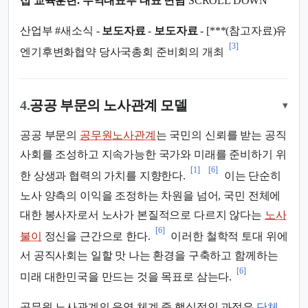
접 교육훈련.
무역대표부 대표 면담
SCROLL DOWN
산업부 #새소식 -
보도자료
-
보도자료
- [***(참고자료)유
[3]
엔기후변화협약 당사국총회 준비회의 개최
4.
공공 부문의 노사관계 모델
▾
공공 부문의
공무원노사관계
는 국민의 신뢰를 받는 공직
사회를 조성하고 지속가능한 국가와 미래를 준비하기 위
[1]
[6]
한 상생과 협력의 가치를 지향한다.
이는 단순히
노사 양측의 이익을 조정하는 차원을 넘어, 국민 전체에
대한 봉사자로서 노사가 본질적으로 다르지 않다는
노사
[6]
불이
정신을 근간으로 한다.
이러한 철학적 토대 위에
서 공직사회는 일할 맛 나는 환경을 구축하고 함께하는
[6]
미래 대한민국을 만드는 것을 목표로 삼는다.
공무원 노사관계의 운영 체계 중 핵심적인 과정은
단체