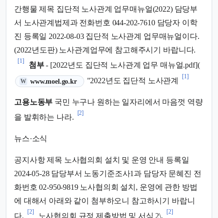
간행물 제목 집단적 노사관계 업무매뉴얼(2022) 담당부
서 노사관계법제과 전화번호 044-202-7610 담당자 이학
진 등록일 2022-08-03 집단적 노사관계 업무매뉴얼이다.
(2022년도판) 노사관계업무에 참고해주시기 바랍니다.
[1]
첨부
- [2022년도 집단적 노사관계 업무 매뉴얼.pdf](
[1]
(새 탭에서 열림)
"2022년도 집단적 노사관계
www.moel.go.kr
W
고용노동부
국민 누구나 원하는 일자리에서 마음껏 역량
[2]
을 발휘하는 나라.
뉴스·소식
공지사항 제목 노사협의회 설치 및 운영 안내 등록일
2024-05-28 담당부서 노동기준조사1과 담당자 문혜진 전
화번호 02-950-9819 노사협의회 설치, 운영에 관한 방법
에 대해서 아래와 같이 첨부하오니 참고하시기 바랍니
[2]
[2]
다.
노사협의회 규정 제출방법 및 서식 2\.