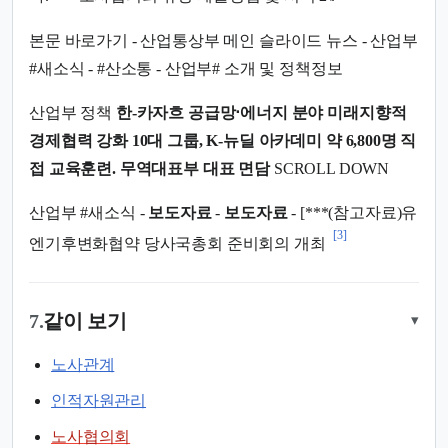
본문 바로가기 - 산업통상부 메인 슬라이드 뉴스 - 산업부
#새소식 - #산소통 - 산업부# 소개 및 정책정보
산업부 정책
한-카자흐 공급망⋅에너지 분야 미래지향적
경제협력 강화
10대 그룹, K-뉴딜 아카데미 약 6,800명 직
접 교육훈련.
무역대표부 대표 면담
SCROLL DOWN
산업부 #새소식 -
보도자료
-
보도자료
- [***(참고자료)유
[3]
엔기후변화협약 당사국총회 준비회의 개최
7.
같이 보기
▾
노사관계
인적자원관리
노사협의회