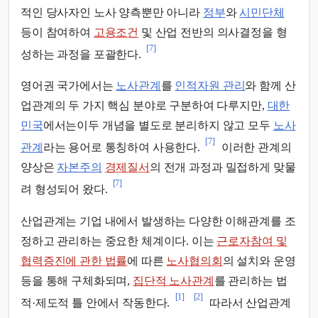
적인 당사자인 노사 양측뿐만 아니라
정부
와
시민단체
등이 참여하여
고용조건
및 산업 전반의 의사결정을 형
[7]
성하는 과정을 포괄한다.
영어권 국가에서는
노사관계
를
인적자원 관리
와 함께 산
업관계의 두 가지 핵심 분야로 구분하여 다루지만,
대한
민국
에서는이두 개념을 별도로 분리하지 않고 모두
노사
[7]
관계
라는 용어로 통칭하여 사용한다.
이러한 관계의
양상은
자본주의
경제질서
의 전개 과정과 밀접하게 맞물
[7]
려 형성되어 왔다.
산업관계는 기업 내에서 발생하는 다양한 이해관계를 조
정하고 관리하는 중요한 체계이다. 이는
근로자참여 및
협력증진에 관한 법률
에 따른
노사협의회
의 설치와 운영
등을 통해 구체화되며,
집단적 노사관계
를 관리하는 법
[1]
[2]
적·제도적 틀 안에서 작동한다.
따라서 산업관계