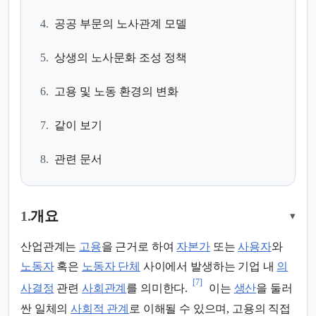
4.
공공 부문의 노사관계 모델
5.
상생의 노사문화 조성 정책
6.
고용 및 노동 환경의 변화
7.
같이 보기
8.
관련 문서
1.
개요
▾
산업관계는
고용
을 근거로 하여
자본가
또는
사용자
와
노동자
혹은
노동자 단체
사이에서 발생하는 기업 내
의
[7]
사결정
관련
사회관계
를 의미한다.
이는
생산
을 둘러
싼 일체의
사회적 관계
로 이해될 수 있으며, 고용의 직접