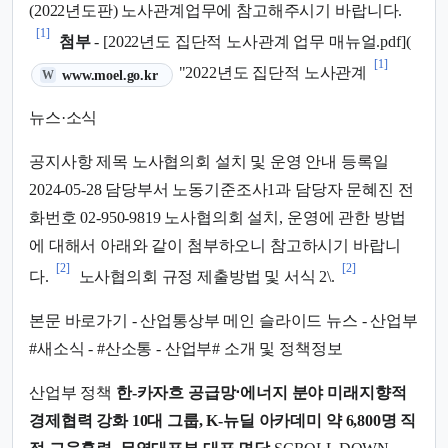
(2022년도판) 노사관계업무에 참고해주시기 바랍니다.
[1]
첨부
- [2022년도 집단적 노사관계 업무 매뉴얼.pdf](
[1]
(새 탭에서 열림)
"2022년도 집단적 노사관계
www.moel.go.kr
W
뉴스·소식
공지사항 제목 노사협의회 설치 및 운영 안내 등록일
2024-05-28 담당부서 노동기준조사1과 담당자 문혜진 전
화번호 02-950-9819 노사협의회 설치, 운영에 관한 방법
에 대해서 아래와 같이 첨부하오니 참고하시기 바랍니
[2]
[2]
다.
노사협의회 규정 제출방법 및 서식 2\.
본문 바로가기 - 산업통상부 메인 슬라이드 뉴스 - 산업부
#새소식 - #산소통 - 산업부# 소개 및 정책정보
산업부 정책
한-카자흐 공급망⋅에너지 분야 미래지향적
경제협력 강화
10대 그룹, K-뉴딜 아카데미 약 6,800명 직