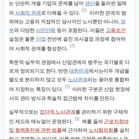
는 단순히 개별 기업의 문제를 넘어
생산
을 둘러싼 일체
[7]
의
사회적 관계
로 이해될 수 있다.
이러한 관계의 범
위에는 고용의 직접적인 당사자인 노사뿐만 아니라,
정
부
와 다양한
시민단체
등이 포함된다. 이들은
고용조건
설정은 물론
산업
전반에 걸친 의사결정 과정에 참여하
[7]
여 사회적 관계를 형성한다.
학문적·실무적 관점에서 산업관계의 범주는 국가별로 다
르게 정의되기도 한다. 반면
대한민국
에서는이두 개념을
별도로 분리하지 않고 모두
노사관계
라는 용어로 통합하
[7]
여 지칭하는 특징이 있다.
이러한 구분은 산업 현장에
서의 관리 방식과 학술적 접근법에 차이를 만든다.
실무적으로는
집단적 노사관계
를 관리하기 위한 구체적
[1]
인 제도와 매뉴얼이 운영된다.
예를 들어
근로자참여
및 협력증진에 관한 법률
에 근거하여
노사협의회
를 설치
하고 운영할 수 있으며, 이를 위해 규정을 제출하거나 관