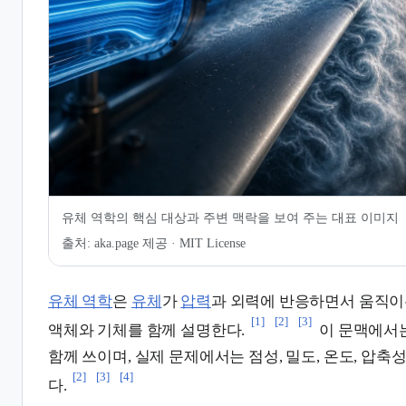
7.
인용 및 각주
유체 역학의 핵심 대상과 주변 맥락을 보여 주는 대표 이미지
출처:
aka.page 제공 · MIT License
유체 역학
은
유체
가
압력
과 외력에 반응하면서 움직이
[1]
[2]
[3]
액체와 기체를 함께 설명한다.
이 문맥에서
함께 쓰이며, 실제 문제에서는 점성, 밀도, 온도, 압축
[2]
[3]
[4]
다.