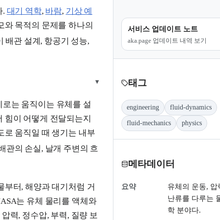
다.
대기 역학
,
바람
,
기상 예
모와 목적의 문제를 하나의
서비스 업데이트 노트
 배관 설계, 항공기 성능,
aka.page 업데이트 내역 보기
▾
태그
제로는 움직이는 유체를 설
engineering
fluid-dynamics
서 힘이 어떻게 전달되는지
fluid-mechanics
physics
도로 움직일 때 생기는 내부
배관의 손실, 날개 주변의 흐
메타데이터
물부터, 해양과 대기처럼 거
요약
유체의 운동, 압력
난류를 다루는 
ASA는 유체 물리를 액체와
학 분야다.
는 압력, 정수압, 부력, 질량 보