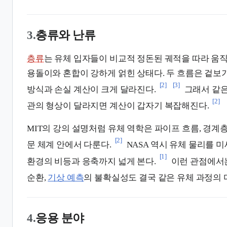
3.
층류와 난류
층류
는 유체 입자들이 비교적 정돈된 궤적을 따라 움
용돌이와 혼합이 강하게 얽힌 상태다. 두 흐름은 겉보
[2]
[3]
방식과 손실 계산이 크게 달라진다.
그래서 같은
[2]
관의 형상이 달라지면 계산이 갑자기 복잡해진다.
MIT의 강의 설명처럼 유체 역학은 파이프 흐름, 경계층
[2]
문 체계 안에서 다룬다.
NASA 역시 유체 물리를 
[1]
환경의 비등과 응축까지 넓게 본다.
이런 관점에서
순환,
기상 예측
의 불확실성도 결국 같은 유체 과정의 
4.
응용 분야