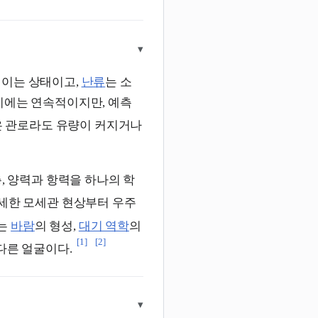
▾
직이는 상태이고,
난류
는 소
기에는 연속적이지만, 예측
 관로라도 유량이 커지거나
, 양력과 항력을 하나의 학
미세한 모세관 현상부터 우주
는
바람
의 형성,
대기 역학
의
[1]
[2]
다른 얼굴이다.
▾