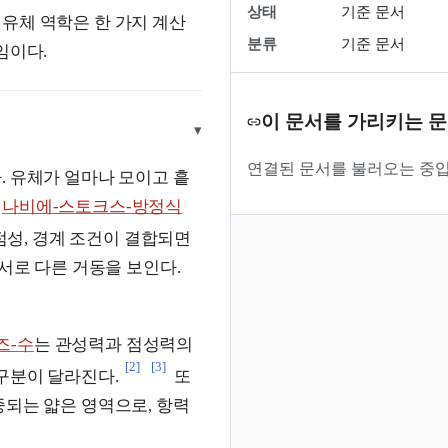
상태
기준 문서
 유체 역학은 한 가지 계산
분류
기준 문서
임이다.
이 문서를 가리키는 
▾
연결된 문서를 불러오는 중입
. 유체가 얼마나 모이고 흩
면
나비에-스토크스-방정식
점성, 경계 조건이 결합되면
 서로 다른 거동을 보인다.
즈-수
는 관성력과 점성력의
[2]
[3]
구분이 달라진다.
또
중되는 얇은 영역으로, 항력