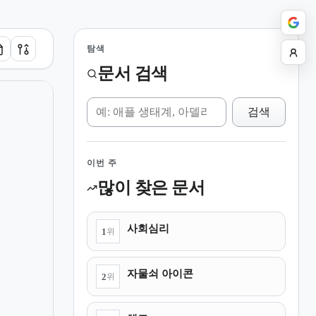
탐색
문서 검색
위키 검색
검색
이번 주
많이 찾은 문서
사회심리
1
위
자물쇠 아이콘
2
위