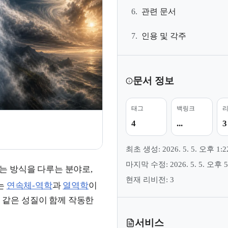
6.
관련 문서
7.
인용 및 각주
문서 정보
태그
백링크
4
...
3
최초 생성: 2026. 5. 5. 오후 1:2
마지막 수정: 2026. 5. 5. 오후 5
는 방식을 다루는 분야로,
현재 리비전: 3
는
연속체-역학
과
열역학
이
성 같은 성질이 함께 작동한
서비스