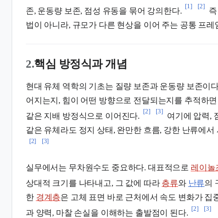
[1]
[2]
존, 운동량 보존, 점성 유동을 묶어 강의한다.
즉
법이 아니라, 규모가 다른 현상을 이어 주는 공통 프레
2.
핵심 방정식과 개념
현대 유체 역학의 기초는 질량 보존과 운동량 보존이다
어지는지, 힘이 어떤 방향으로 전달되는지를 추적하
[2]
[3]
같은 지배 방정식으로 이어진다.
여기에 압력, 
같은 유체라도 정지 상태, 완만한 흐름, 강한 난류에서
[2]
[3]
실무에서는 무차원수도 중요하다. 대표적으로
레이놀
상대적 크기를 나타내고, 그 값에 따라
층류
와
난류
의 
한
경계층
은 고체 표면 바로 근처에서 속도 변화가 집
[2]
[3]
과 양력, 마찰 손실을 이해하는 출발점이 된다.