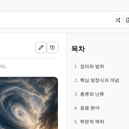
목차
다.
1.
정의와 범위
2.
핵심 방정식과 개념
3.
층류와 난류
4.
응용 분야
5.
학문적 맥락