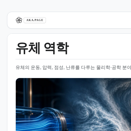
aka.page
AKA.PAGE
유체 역학
1.
정의와 범위
유체의 운동, 압력, 점성, 난류를 다루는 물리학·공학 분야
2.
핵심 방정식과 개념
3.
층류와 난류
4.
응용 분야
5.
학문적 맥락
6.
관련 문서