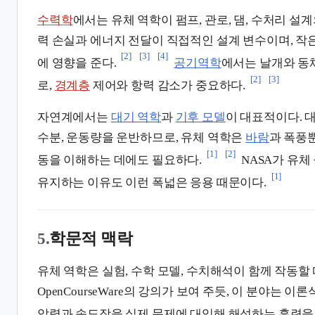
수력학
에서는 유체 역학이 펌프, 관로, 댐, 수처리 설
력 손실과 에너지 전달이 직접적인 설계 변수이며, 작
[2]
[3]
[4]
에 영향을 준다.
공기역학
에서는 날개와 동
[2]
[3]
로,
경계층
제어와 항력 감소가 중요하다.
자연계에서는
대기 역학
과
기후 모델
이 대표적이다. 
수분, 운동량을 운반하므로, 유체 역학은
바람
과 폭풍
[1]
[2]
동을 이해하는 데에도 필요하다.
NASA가 유체
[1]
유지하는 이유도 이런 폭넓은 응용 때문이다.
5.
학문적 맥락
유체 역학은 실험, 수학 모델, 수치해석이 함께 작동할 때
OpenCourseWare의 강의가 보여 주듯, 이 분야는 
압력과 속도장을 실제 문제에 대입해 해석하는 훈련을