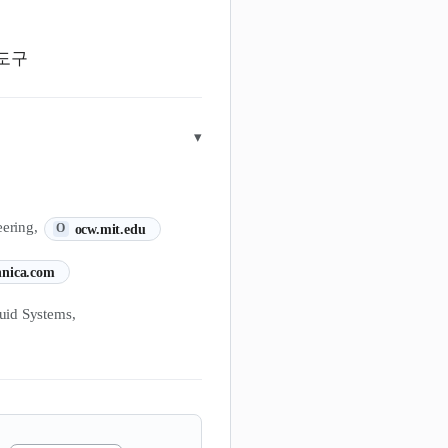
 도구
▾
(새 탭에서 열림)
eering,
ocw.mit.edu
O
림)
nnica.com
uid Systems,