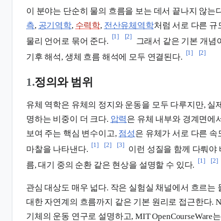
이 분야는 단순히 물의 흐름을 보는 데서 끝나지 않는
측
,
공기역학
,
수력학
,
전산유체역학
처럼 서로 다른 규
[1]
[2]
물리 언어로 묶어 준다.
그래서 같은 기본 개념이
[1]
[2]
기후 해석, 생체 흐름 해석에 모두 연결된다.
1.
정의와 범위
유체 역학은 유체의 정지와 운동을 모두 다루지만, 실
명하는 비중이 더 크다.
압력
은 유체 내부와 경계면에
보여 주는 핵심 변수이고,
점성
은 유체가 서로 다른 속
[1]
[2]
[3]
마찰을 나타낸다.
이런 성질을 함께 다뤄야 
[1]
[2]
름, 대기 중의 순환 같은 현상을 설명할 수 있다.
관심 대상도 매우 넓다. 작은 실험실 채널에서 흐르는 
대한 자연계의 흐름까지 같은 기본 원리로 접근한다. N
기체의 운동 연구로 설명하고, MIT OpenCourseWare