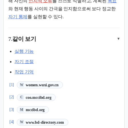
해 자신의
인지적 오류
를 스스로 식별하고, 계획된
목표
와 현재 행동 사이의 간극을 인지함으로써 보다 정교한
자기 통제
를 실현할 수 있다.
7.
같이 보기
▾
실행 기능
자기 조절
작업 기억
(새 탭에서 열림)
[1]
women.wuxi.gov.cn
W
(새 탭에서 열림)
[2]
coo.mccibd.org
C
(새 탭에서 열림)
[3]
mccibd.org
M
(새 탭에서 열림)
[4]
www.bd-directory.com
W