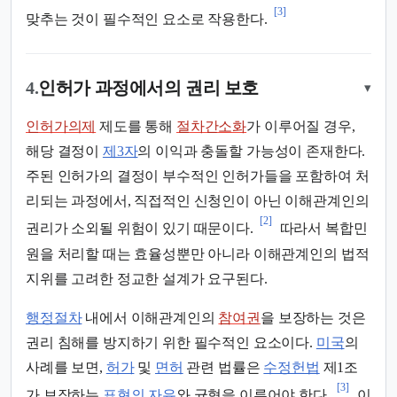
[3]
맞추는 것이 필수적인 요소로 작용한다.
4.
인허가 과정에서의 권리 보호
▾
인허가의제
제도를 통해
절차간소화
가 이루어질 경우,
해당 결정이
제3자
의 이익과 충돌할 가능성이 존재한다.
주된 인허가의 결정이 부수적인 인허가들을 포함하여 처
리되는 과정에서, 직접적인 신청인이 아닌 이해관계인의
[2]
권리가 소외될 위험이 있기 때문이다.
따라서 복합민
원을 처리할 때는 효율성뿐만 아니라 이해관계인의 법적
지위를 고려한 정교한 설계가 요구된다.
행정절차
내에서 이해관계인의
참여권
을 보장하는 것은
권리 침해를 방지하기 위한 필수적인 요소이다.
미국
의
사례를 보면,
허가
및
면허
관련 법률은
수정헌법
제1조
[3]
가 보장하는
표현의 자유
와 균형을 이루어야 한다.
이