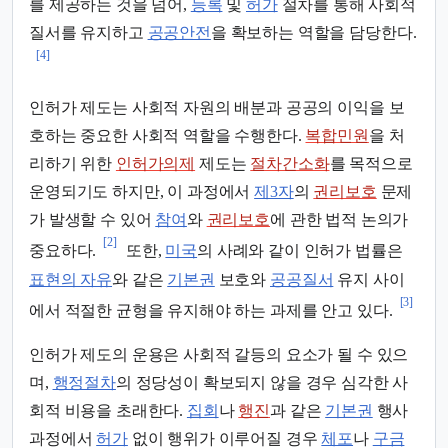
를 제공하는 것을 넘어,
등록
및
허가
절차를 통해 사회적
질서를 유지하고
공공안전
을 확보하는 역할을 담당한다.
[4]
인허가 제도는 사회적 자원의 배분과 공공의 이익을 보
호하는 중요한 사회적 역할을 수행한다.
복합민원
을 처
리하기 위한
인허가의제
제도는
절차간소화
를 목적으로
운영되기도 하지만, 이 과정에서
제3자
의
권리보호
문제
가 발생할 수 있어
참여
와
권리보호
에 관한 법적 논의가
[2]
중요하다.
또한,
미국
의 사례와 같이 인허가 법률은
표현의 자유
와 같은
기본권
보호와
공공질서
유지 사이
[3]
에서 적절한 균형을 유지해야 하는 과제를 안고 있다.
인허가 제도의 운용은 사회적 갈등의 요소가 될 수 있으
며,
행정절차
의 정당성이 확보되지 않을 경우 심각한 사
회적 비용을 초래한다.
집회
나
행진
과 같은
기본권
행사
과정에서
허가
없이 행위가 이루어질 경우
체포
나
구금