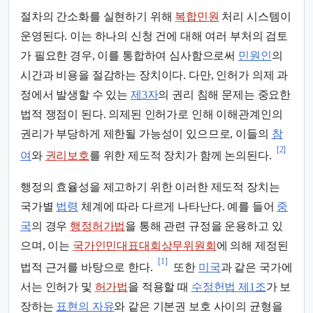
절차의 간소화를 실현하기 위해
복합민원
처리 시스템이
운영된다. 이는 하나의 신청 건에 대해 여러 부처의 검토
가 필요한 경우, 이를 통합하여 심사함으로써
민원인
의
시간과 비용을 절감하는 장치이다. 다만, 인허가 의제 과
정에서 발생할 수 있는
제3자
의 권리 침해 문제는 중요한
법적 쟁점이 된다. 의제된 인허가로 인해 이해관계인의
권리가 부당하게 제한될 가능성이 있으므로, 이들의
참
[2]
여
와
권리보호
를 위한 제도적 장치가 함께 논의된다.
행정의 효율성을 제고하기 위한 이러한 제도적 장치는
국가별
법령
체계에 따라 다르게 나타난다. 예를 들어
중
국
의 경우
행정허가법
을 통해 관련 규정을 운용하고 있
으며, 이는
국가인민대표대회상무위원회
에 의해 제정된
[1]
법적 근거를 바탕으로 한다.
또한
미국
과 같은 국가에
서는 인허가 및
허가법
을 적용할 때
수정헌법 제1조
가 보
장하는
표현의 자유
와 같은 기본권 보호 사이의 균형을