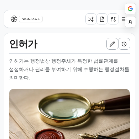
aka.page
AKA.PAGE
인허가
인허가는 행정법상 행정주체가 특정한 법률관계를
설정하거나 권리를 부여하기 위해 수행하는 행정절차를
의미한다.