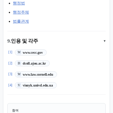
행정법
행정주체
법률관계
9.
인용 및 각주
▾
(새 탭에서 열림)
[1]
www.cecc.gov
W
(새 탭에서 열림)
[2]
dcoll.ajou.ac.kr
D
(새 탭에서 열림)
[3]
www.law.cornell.edu
W
(새 탭에서 열림)
[4]
visnyk.univd.edu.ua
V
참여