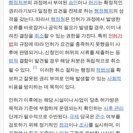
행정처분
의 과정에서 부여된
승인
이나
허가
는 확정적인
권리라기보다 일정한 요건을 전제로 하는
행정행위
의 성
격을 갖는다. 따라서
행정청
은 인허가 과정에서 발생한
오류를 바로잡거나 공익적 필요가 발생할 경우, 이미 내
려진 결정을
취소
할 수 있는 권한을 가진다. 특히
인허가
법
의 규정에 따라 인허가 요건을 충족하지 못했음이 사
후에 판명되거나, 신청인이 허위의 서류를 제출하는 등
법적
결함이 발견될 경우 해당 처분은 독립적으로 취소
[1]
될 수 있다.
이러한 취소 절차는 행정의
적법성
을 확
보하고 잘못된 권리 부여로 인해 발생할 수 있는
사회적
비용을 방지하는 데 목적이 있다.
인허가 이후에는 해당 시설이나 사업이 당초 허가받은
목적과 기준에 부합하게 운영되는지 확인하는
사후 관리
단계가 필수적으로 수반된다.
규제
당국은
준수
여부를
검토하기 위해 정기적인
점검
이나
조사
를 실시하며, 이