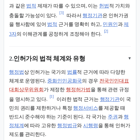
과 같은
법적
제재가 따를 수 있으며, 이는
헌법
적 가치와
[3]
충돌할 가능성이 있다.
따라서
행정기관
은 인허가권
을 행사함에 있어
법적
근거를 명확히 하고,
민원인
과
제
[2]
3자
의 이해관계를 공정하게 조정해야 한다.
2.
인허가의 법적 체계와 유형
▾
행정법
상 인허가는 국가의
법률
적 근거에 따라 다양한
체계로 운영된다.
중화인민공화국
의 경우
전국인민대표
대회상무위원회
가 제정한
행정허가법
을 통해 관련 규정
[1]
을 명시하고 있다.
이러한 법적 근거는
행정기관
이 국
민의 권리를 제한하거나 특정
행정서비스
를 제공할 때
반드시 준수해야 하는 기준이 된다. 각 국가는
주권
과
행
정체계
에 따라 고유한
행정법규
와
시행령
을 통해 인허가
제도를 관리한다.