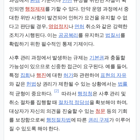
과정에서
환경
기준이나
안전
규정을 위반한 사실이 확
인되면
행정제재
를 가할 수 있다. 만약 운영 과정에서 중
대한 위반 사항이 발견되어 인허가 요건을 유지할 수 없
다고 판단될 경우,
영업정지
나
면허
취소와 같은 강력한
조치가 시행된다. 이는
공공복리
를 유지하고
법질서
를
확립하기 위한 필수적인 통제 기제이다.
사후 관리 과정에서 발생하는 규제는
기본권
과 충돌할
가능성이 있으므로 신중한 접근이 요구된다. 예를 들어,
특정
집회
나
행진
에 대한
허가
와 관련하여
표현의 자유
와 같은
헌법
상 권리가 제한될 수 있는 상황에서는
법률
[2]
적 균형이 중요하다.
따라서
행정청
은 사후 관리 및
취소 절차를 집행할 때
절차적 정당성
을 확보해야 하며,
대상자가 자신의 의견을 진술할 수 있는
청문
등의 기회
를 보장함으로써
행정절차법
에 따른
권리 구제
가 이루어
질 수 있도록 해야 한다.