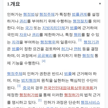
1.
개요
▾
인허가는
행정법
상
행정주체
가 특정한
법률관계
를 설정
하거나
권리
를 부여하기 위해 수행하는
행정절차
를 의미
한다. 이는
국가
또는
지방자치단체
가
법률
에 근거하여
국민의
자유
나
권리
를 제한하거나, 특정
행위
를 할 수 있
[1]
는
자격
을 부여하는
행정행위
의 일종이다.
행정기관
은
법률
이 정한 요건을 검토하여
허가
나
면허
등을 결정
하며, 이 과정에서
공공복리
를 유지하기 위한
행정적
통
[4]
제 기능을 수행한다.
행정주체
의 인허가 권한은 반드시
법률
에 근거해야 하
며, 이는
법치행정
의 원칙을 실현하는 핵심적인 수단이
[1]
된다.
중국
의 경우
전국인민대표대회상무위원회
가
제정한
행정허가법
을 통해 이러한
행정허가
의 법적 근거
[1]
를 명시하고 있다.
인허가 과정은 단순히
행정서비스