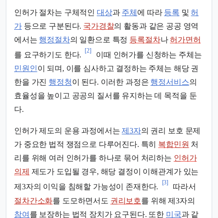
인허가 절차는 구체적인
대상
과
주체
에 따라
등록
및
허
가
등으로 구분된다.
국가경찰
의 활동과 같은 공공 영역
에서는
행정절차
의 일환으로 특정
등록절차
나
허가면허
[2]
를 요구하기도 한다.
이때 인허가를 신청하는 주체는
민원인
이 되며, 이를 심사하고 결정하는 주체는 해당 권
한을 가진
행정청
이 된다. 이러한 과정은
행정서비스
의
효율성을 높이고 공공의 질서를 유지하는 데 목적을 둔
다.
인허가 제도의 운용 과정에서는
제3자
의 권리 보호 문제
가 중요한 법적 쟁점으로 다루어진다. 특히
복합민원
처
리를 위해 여러 인허가를 하나로 묶어 처리하는
인허가
의제
제도가 도입될 경우, 해당 결정이 이해관계가 있는
[3]
제3자의 이익을 침해할 가능성이 존재한다.
따라서
절차간소화
를 도모하면서도
권리보호
를 위해 제3자의
참여
를 보장하는 법적 장치가 요구된다. 또한
미국
과 같