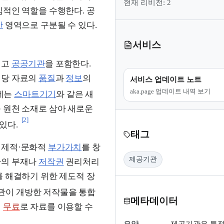
현재 리비전: 2
심적인 역할을 수행한다. 공
간
영역으로 구분될 수 있다.
서비스
리고
공공기관
을 포함한다.
해당 자료의
품질
과
정보
의
서비스 업데이트 노트
aka.page 업데이트 내역 보기
에는
스마트기기
와 같은 새
 원천 소재로 삼아 새로운
[2]
있다.
태그
경제적·문화적
부가가치
를 창
제공기관
차의 부재나
저작권
권리처리
를 해결하기 위한 제도적 장
관이 개방한 저작물을 통합
메타데이터
이
무료
로 자료를 이용할 수
요약
제공기관은 특정