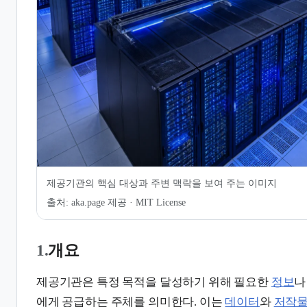
6.
민간 및 특수 목적의 제공 서비
스
7.
같이 보기
8.
관련 문서
제공기관의 핵심 대상과 주변 맥락을 보여 주는 이미지
출처:
aka.page 제공 · MIT License
1.
개요
제공기관은 특정 목적을 달성하기 위해 필요한
정보
에게 공급하는 주체를 의미한다. 이는
데이터
와
저작