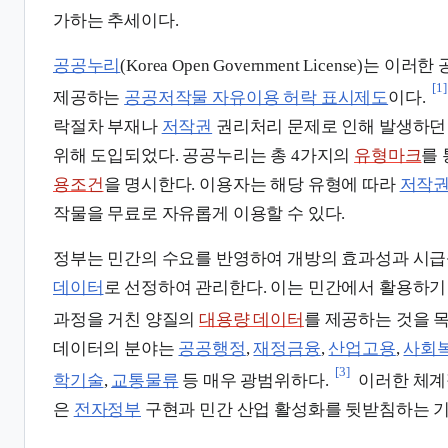
가하는 추세이다.
공공누리
(Korea Open Government License)
[1]
제공하는
공공저작물 자유이용 허락 표시제도
이다.
락절차 부재나
저작권
권리처리 문제로 인해 발생하던
위해 도입되었다. 공공누리는 총 4가지의
유형마크
를
용조건
을 명시한다. 이용자는 해당 유형에 따라
저작권
작물을 무료로 자유롭게 이용할 수 있다.
정부는 민간의 수요를 반영하여 개방의 효과성과 시
데이터
로 선정하여 관리한다. 이는 민간에서 활용하기
과정을 거친 양질의
대용량 데이터
를 제공하는 것을 
데이터의 분야는
공공행정
,
재정금융
,
산업고용
,
사회
[3]
학기술
,
교통물류
등 매우 광범위하다.
이러한 체계
은
전자정부
구현과 민간 산업 활성화를 뒷받침하는 기