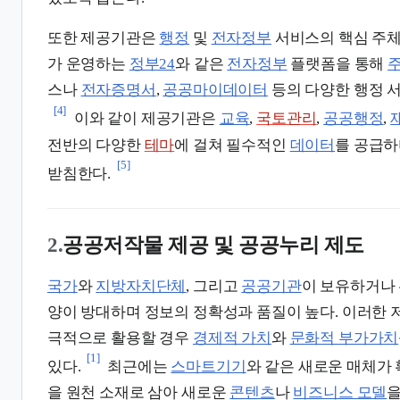
또한 제공기관은
행정
및
전자정부
서비스의 핵심 주체
가 운영하는
정부24
와 같은
전자정부
플랫폼을 통해
스나
전자증명서
,
공공마이데이터
등의 다양한 행정 
[4]
이와 같이 제공기관은
교육
,
국토관리
,
공공행정
,
전반의 다양한
테마
에 걸쳐 필수적인
데이터
를 공급하
[5]
받침한다.
2.
공공저작물 제공 및 공공누리 제도
국가
와
지방자치단체
, 그리고
공공기관
이 보유하거나
양이 방대하며 정보의 정확성과 품질이 높다. 이러한 
극적으로 활용할 경우
경제적 가치
와
문화적 부가가치
[1]
있다.
최근에는
스마트기기
와 같은 새로운 매체가
을 원천 소재로 삼아 새로운
콘텐츠
나
비즈니스 모델
을