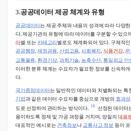
3.
공공데이터 제공 체계와 유형
공공데이터
는 제공 주체와 내용의 성격에 따라 다양
다. 제공기관의 유형에 따라 데이터를 구분할 수 있으
마
별 또는
카테고리
별로도 체계화되어 있다. 구체적
공공행정
,
재정금융
,
산업고용
,
사회복지
,
식품건강
,
문
교통물류
,
환경기상
,
과학기술
,
농축수산
,
통일외교 안
이러한 분류 체계는 수요자가 필요한 정보를 신속하게 
다.
국가중점데이터
는 일반적인 데이터와 차별화되는 특징
기업
과 같은 데이터 수요자를 중심으로 개방의
효과성
[4]
도로 선정하여 관리하는 방식이다.
선정된 데이터는
용이하도록 정제 및 가공 과정을 거치며, 양질의
대용
대표적인 예시로는
건축정보
나
교통사고 정보
등이 포