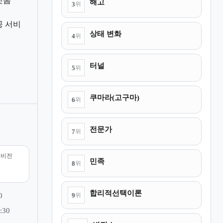
랫폼
해고
3
위
공 서비
상태 변화
4
위
터널
5
위
쿠마라(고구마)
6
위
전문가
7
위
리비전
민족
8
위
합리적선택이론
9
0
위
:30