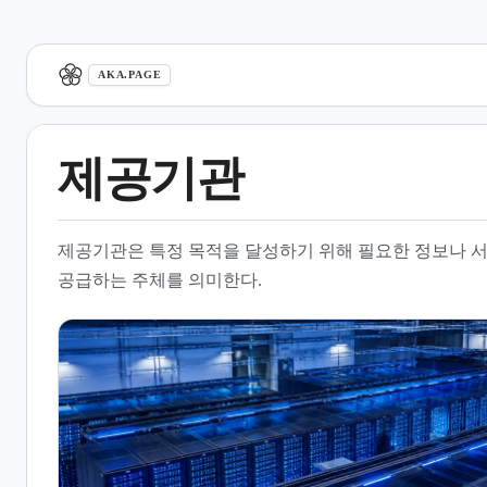
aka.page
AKA.PAGE
제공기관
1.
개요
제공기관은 특정 목적을 달성하기 위해 필요한 정보나 
2.
공공저작물 제공 및 공공누리
공급하는 주체를 의미한다.
제도
3.
공공데이터 제공 체계와 유형
4.
분야별 데이터 제공 현황
5.
정부 및 공공 서비스 플랫폼