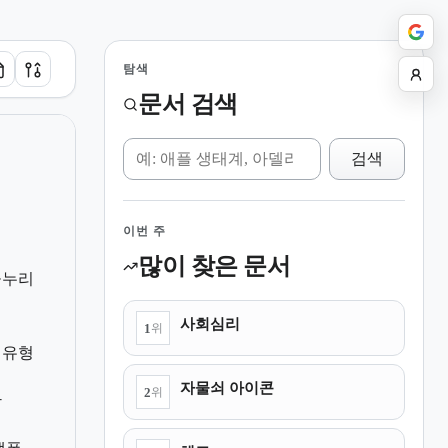
탐색
문서 검색
위키 검색
검색
이번 주
많이 찾은 문서
공누리
사회심리
1
위
 유형
자물쇠 아이콘
2
위
황