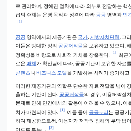
로 관리하며, 정해진 절차에 따라 외부로 전달하는 핵
급의 주체는 운영 목적과 성격에 따라
공공
영역과
민
[1]
공공
영역에서의 제공기관은
국가
,
지방자치단체
, 그
이들은 방대한 양의
공공저작물
을 보유하고 있으며, 
[1]
정확성을 바탕으로 사회적 가치를 창출한다.
최근
로운
매체
가 확산됨에 따라, 공공기관이 보유한 자료를
콘텐츠
나
비즈니스 모델
을 개발하는 사례가 증가하고 
이러한 제공기관의 역할은 단순한 자료 전달을 넘어 
출하는 기반이 된다.
공공저작물
의 경우, 이용허락절
문제로 인해 민간에서의 활용이 어려울 수 있으나, 이
[1]
치가 마련되어 있다.
예를 들어
공공누리
는 공공기
하여 제공함으로써, 이용자가 저작권 침해의 부담 없
[3]
있도록 돕는다.