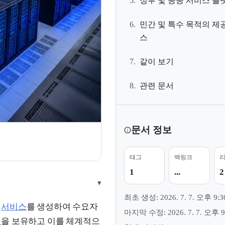
5.
정부 및 공공 서비스 플
6.
민간 및 특수 목적의 제
스
7.
같이 보기
8.
관련 문서
문서 정보
태그
백링크
1
...
2
▾
최초 생성: 2026. 7. 7. 오후 9:3
나
서비스
를 생성하여 수요자
마지막 수정: 2026. 7. 7. 오후 9
물
을 보유하고 이를 체계적으