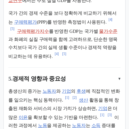
교연구
에서는 주로 실질 GDP를 사용한다.
국가 간의 경제 수준을 보다 정확하게 비교하기 위해서
[4]
는
구매력평가
(PPP)를 반영한 측정법이 사용된다.
[5]
구매력평가지수
를 반영한 GDP는 국가별
물가수준
과 화폐의 실질 구매력을 함께 고려하므로, 단순한 명목
수치보다 국가 간의 실제 생활 수준이나 경제적 역량을
[4]
[5]
비교하는 데 유용하다.
5.
경제적 영향과 중요성
▾
총생산의 증가는
노동자
와
기업
의
후생
에 직접적인 변화
[1]
[2]
를 일으키는 핵심 동력이다.
생산
활동을 통해 창
출된 재화와 서비스의 시장 가치가 상승하면,
기업
은 더
[1]
[3]
많은
이윤
을 확보할 수 있는 기반을 마련한다.
이
러한 과정에서
노동
을 제공하는
노동자
는
소득
증대를