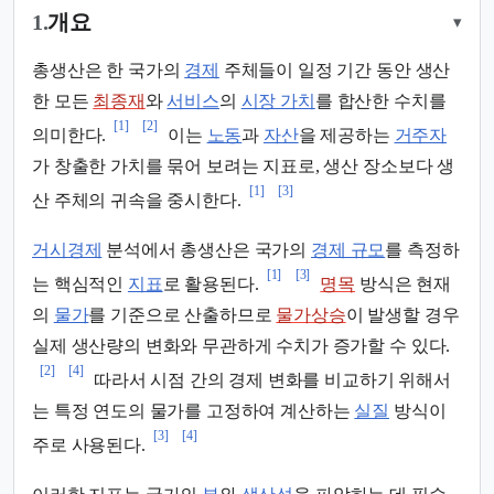
1.
개요
▾
총생산은 한 국가의
경제
주체들이 일정 기간 동안 생산
한 모든
최종재
와
서비스
의
시장 가치
를 합산한 수치를
[1]
[2]
의미한다.
이는
노동
과
자산
을 제공하는
거주자
가 창출한 가치를 묶어 보려는 지표로, 생산 장소보다 생
[1]
[3]
산 주체의 귀속을 중시한다.
거시경제
분석에서 총생산은 국가의
경제 규모
를 측정하
[1]
[3]
는 핵심적인
지표
로 활용된다.
명목
방식은 현재
의
물가
를 기준으로 산출하므로
물가상승
이 발생할 경우
실제 생산량의 변화와 무관하게 수치가 증가할 수 있다.
[2]
[4]
따라서 시점 간의 경제 변화를 비교하기 위해서
는 특정 연도의 물가를 고정하여 계산하는
실질
방식이
[3]
[4]
주로 사용된다.