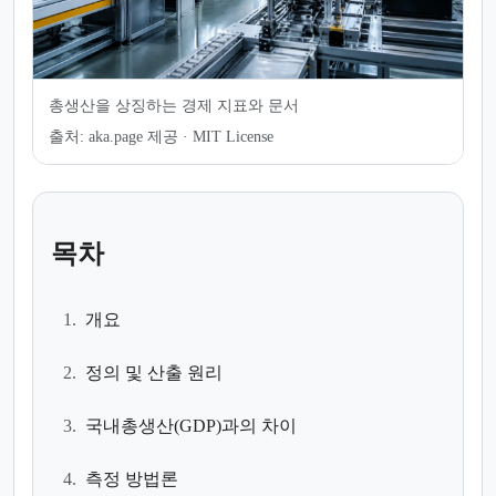
총생산을 상징하는 경제 지표와 문서
출처:
aka.page 제공 · MIT License
목차
1.
개요
2.
정의 및 산출 원리
3.
국내총생산(GDP)과의 차이
4.
측정 방법론