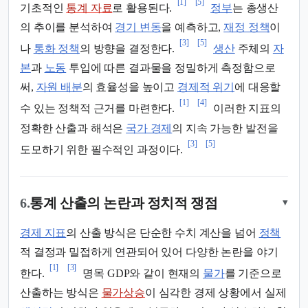
[1]
[5]
기초적인
통계 자료
로 활용된다.
정부
는 총생산
의 추이를 분석하여
경기 변동
을 예측하고,
재정 정책
이
[3]
[5]
나
통화 정책
의 방향을 결정한다.
생산
주체의
자
본
과
노동
투입에 따른 결과물을 정밀하게 측정함으로
써,
자원 배분
의 효율성을 높이고
경제적 위기
에 대응할
[1]
[4]
수 있는 정책적 근거를 마련한다.
이러한 지표의
정확한 산출과 해석은
국가 경제
의 지속 가능한 발전을
[3]
[5]
도모하기 위한 필수적인 과정이다.
6.
통계 산출의 논란과 정치적 쟁점
▾
경제 지표
의 산출 방식은 단순한 수치 계산을 넘어
정책
적 결정과 밀접하게 연관되어 있어 다양한 논란을 야기
[1]
[3]
한다.
명목 GDP와 같이 현재의
물가
를 기준으로
산출하는 방식은
물가상승
이 심각한 경제 상황에서 실제