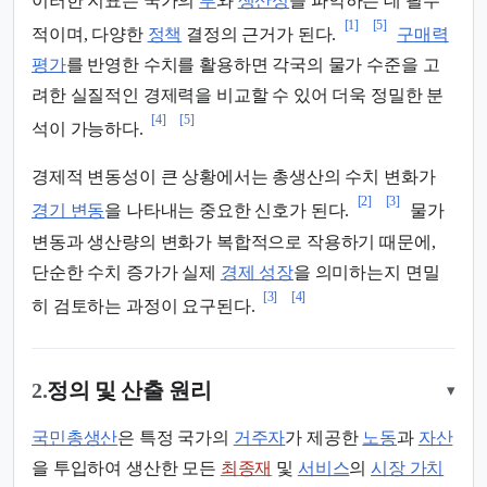
이러한 지표는 국가의
부
와
생산성
을 파악하는 데 필수
[1]
[5]
적이며, 다양한
정책
결정의 근거가 된다.
구매력
평가
를 반영한 수치를 활용하면 각국의 물가 수준을 고
려한 실질적인 경제력을 비교할 수 있어 더욱 정밀한 분
[4]
[5]
석이 가능하다.
경제적 변동성이 큰 상황에서는 총생산의 수치 변화가
[2]
[3]
경기 변동
을 나타내는 중요한 신호가 된다.
물가
변동과 생산량의 변화가 복합적으로 작용하기 때문에,
단순한 수치 증가가 실제
경제 성장
을 의미하는지 면밀
[3]
[4]
히 검토하는 과정이 요구된다.
2.
정의 및 산출 원리
▾
국민총생산
은 특정 국가의
거주자
가 제공한
노동
과
자산
을 투입하여 생산한 모든
최종재
및
서비스
의
시장 가치