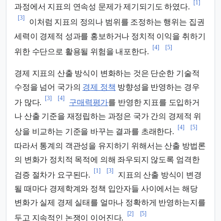
[1]
과정에서 지표의 연속성 문제가 제기되기도 하였다.
[3]
이처럼 지표의 정의나 범위를 조정하는 행위는 집권
세력이 경제적 성과를 홍보하거나 정치적 이익을 취하기
[4]
[5]
위한 수단으로 활용될 위험을 내포한다.
경제 지표의 산출 방식이 변화하는 것은 단순한 기술적
수정을 넘어 국가의
경제 정책
방향성을 반영하는 경우
[3]
[4]
가 많다.
구매력평가
를 반영한 지표를 도입하거
나 산출 기준을 재정립하는 과정은 국가 간의 경제적 위
[4]
[5]
상을 비교하는 기준을 바꾸는 결과를 초래한다.
따라서 통계의 객관성을 유지하기 위해서는 산출 방법론
의 변화가 정치적 목적에 의해 좌우되지 않도록 엄격한
[1]
[3]
검증 절차가 요구된다.
지표의 산출 방식이 변경
될 때마다 경제학계와 정책 입안자들 사이에서는 해당
변화가 실제 경제 실태를 얼마나 정확하게 반영하는지를
[2]
[5]
두고 지속적인 논쟁이 이어진다.