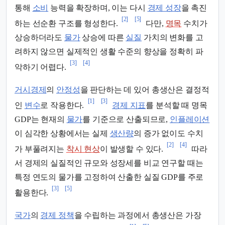
통해
소비
능력을 확장하며, 이는 다시
경제 성장
을 촉진
[2]
[5]
하는 선순환 구조를 형성한다.
다만,
명목
수치가
상승하더라도
물가
상승에 따른
실질
가치의 변화를 고
려하지 않으면 실제적인 생활 수준의 향상을 정확히 파
[3]
[4]
악하기 어렵다.
거시경제
의
안정성
을 판단하는 데 있어 총생산은 결정적
[1]
[3]
인
변수
로 작용한다.
경제 지표
를 분석할 때 명목
GDP는 현재의
물가
를 기준으로 산출되므로,
인플레이션
이 심각한 상황에서는 실제
생산량
의 증가 없이도 수치
[2]
[4]
가 부풀려지는
착시 현상
이 발생할 수 있다.
따라
서 경제의 실질적인 규모와 성장세를 비교 연구할 때는
특정 연도의 물가를 고정하여 산출한 실질 GDP를 주로
[3]
[5]
활용한다.
국가
의
경제 정책
을 수립하는 과정에서 총생산은 가장