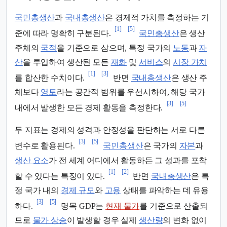
국민총생산
과
국내총생산
은 경제적 가치를 측정하는 기
[1]
[5]
준에 따라 명확히 구분된다.
국민총생산
은 생산
주체의
국적
을 기준으로 삼으며, 특정 국가의
노동
과
자
산
을 투입하여 생산된 모든
재화
및
서비스
의
시장 가치
[1]
[3]
를 합산한 수치이다.
반면
국내총생산
은 생산 주
체보다
영토
라는 공간적 범위를 우선시하여, 해당 국가
[3]
[5]
내에서 발생한 모든 경제 활동을 측정한다.
두 지표는 경제의 성격과 안정성을 판단하는 서로 다른
[3]
[5]
변수로 활용된다.
국민총생산
은 국가의
자본
과
생산 요소
가 전 세계 어디에서 활동하든 그 성과를 포착
[1]
[2]
할 수 있다는 특징이 있다.
반면
국내총생산
은 특
정 국가 내의
경제 규모
와
고용
상태를 파악하는 데 유용
[3]
[5]
하다.
명목 GDP는
현재 물가
를 기준으로 산출되
므로
물가 상승
이 발생할 경우 실제
생산량
의 변화 없이