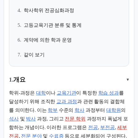
4.
학사학위 전공심화과정
5.
고등교육기관 분류 및 통계
6.
계약에 의한 학과 운영
7.
같이 보기
1.
개요
▾
학위-과정은
대학
이나
교육기관
이 특정한
학습 성과
를
달성하기 위해 조직한
교과 과정
과 관련 활동의 결합체
를 의미한다. 이는
학부
수준의
학사
과정부터
대학원
의
석사
및
박사
과정, 그리고
전문 학위
과정까지 폭넓게 포
함하는 개념이다. 이러한 프로그램은
전공
,
부전공
,
세부
전공
,
전문 분야
및
수료증
등으로 세분화되어 구성된다.