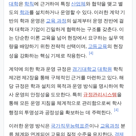
대학
은
학칙
에 근거하여 특정
산업체
와 협약을 맺고 별
도의
학과
를 설치하거나 운영할 수 있다. 이러한 계약 기
반의 학과 운영은
교육 과정
의 설계부터 운영 전반에 걸
쳐 대학과 기업이 긴밀하게 협력하는 구조를 갖춘다. 이
는 단순한 이론 교육을 넘어 현장에서 요구하는 실무 역
량을 배양하기 위한 전략적 선택이며,
고등교육
의 현장
[4]
성을 강화하는 핵심 기제로 작용한다.
계약에 의한 학과 운영 규정은
경기대학교
대학원
학칙
제2편 제2장을 통해 구체적인 근거를 마련하고 있다. 해
당 규정은 학과 설치의 목적과 운영 방식을 명시하여 학
사 운영의 안정성을 도모한다. 특히
규정관리시스템
을
통해 모든 운영 지침을 체계적으로 관리함으로써 학사
[4]
행정의 투명성과 공정성을 확보하는 데 주력한다.
이러한 운영 방식은
국가직무능력표준
이나
교육과정
분
류 체계와 연계되어 교육의 질적 수준을 유지한다.
경제