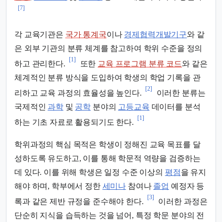
[7]
각 교육기관은
국가 통계국
이나
경제협력개발기구
와 같
은 외부 기관의 분류 체계를 참고하여 학위 수준을 정의
[1]
하고 관리한다.
또한
교육 프로그램 분류 코드
와 같은
체계적인 분류 방식을 도입하여 학생의 학업 기록을 관
[2]
리하고 교육 과정의 효율성을 높인다.
이러한 분류는
국제적인
과학
및
공학
분야의
고등교육
데이터를 분석
[1]
하는 기초 자료로 활용되기도 한다.
학위과정의 핵심 목적은 학생이 정해진 교육 목표를 달
성하도록 유도하고, 이를 통해 학문적 역량을 검증하는
데 있다. 이를 위해 학생은 일정 수준 이상의
평점
을 유지
해야 하며, 학부에서 정한
세미나
참여나
졸업
예정자 등
[3]
록과 같은 제반 규정을 준수해야 한다.
이러한 과정은
단순히 지식을 습득하는 것을 넘어, 특정 학문 분야의 전