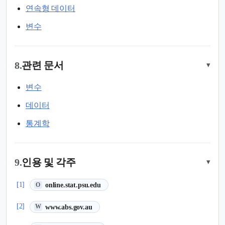
연속형 데이터
변수
8.
관련 문서
▾
변수
데이터
통계학
9.
인용 및 각주
▾
(새 탭에서 열림)
[1]
online.stat.psu.edu
O
(새 탭에서 열림)
[2]
www.abs.gov.au
W