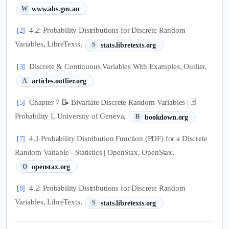
(새 탭에서 열림)
www.abs.gov.au
W
4.2: Probability Distributions for Discrete Random
[2]
(새 탭에서 열림)
Variables, LibreTexts,
stats.libretexts.org
S
Discrete & Continuous Variables With Examples, Outlier,
[3]
(새 탭에서 열림)
articles.outlier.org
A
Chapter 7 📝 Bivariate Discrete Random Variables | 🃏
[5]
(새 탭에서 열림)
Probability I, University of Geneva,
bookdown.org
B
4.1 Probability Distribution Function (PDF) for a Discrete
[7]
Random Variable - Statistics | OpenStax, OpenStax,
(새 탭에서 열림)
openstax.org
O
4.2: Probability Distributions for Discrete Random
[8]
(새 탭에서 열림)
Variables, LibreTexts,
stats.libretexts.org
S