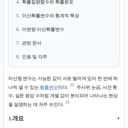
4.
확률질량함수와 확률분포
5.
이산확률변수의 통계적 특성
6.
이변량 이산확률변수
7.
관련 문서
8.
인용 및 각주
이산형 변수는 가능한 값이 서로 떨어져 있어 한 번에 하
[1]
나씩 셀 수 있는
확률변수
이다.
주사위 눈금, 사건 횟
수, 설문 응답 수처럼 개별 값이 분리되어 나타나는 현상
[2]
을 설명하는 데 자주 쓰인다.
1.
개요
▾