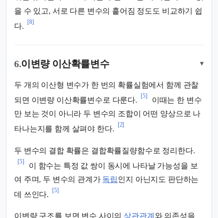
을 수 있고, 서로 다른 변수의 흩어짐 정도도 비교하기 쉽
[8]
다.
6.
이변량 이산확률변수
▾
두 개의 이산형 변수가 한 번의 확률실험에서 함께 관찰
[5]
되면 이변량 이산확률변수로 다룬다.
이때는 한 변수
만 보는 것이 아니라 두 변수의 조합이 어떤 양상으로 나
[2]
타나는지를 함께 살펴야 한다.
두 변수의 결합 확률은 결합확률질량함수로 정리한다.
[5]
이 함수는 특정 값 쌍이 동시에 나타날 가능성을 보
여 주며, 두 변수의 관계가
독립
인지 아닌지도 판단하는
[5]
데 쓰인다.
이변량 구조를 보면 변수 사이의
상관관계
와 의존성을