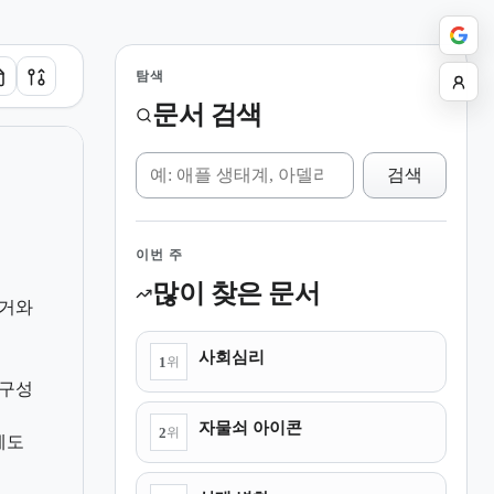
탐색
문서 검색
위키 검색
검색
이번 주
많이 찾은 문서
근거와
사회심리
1
위
 구성
자물쇠 아이콘
2
위
제도