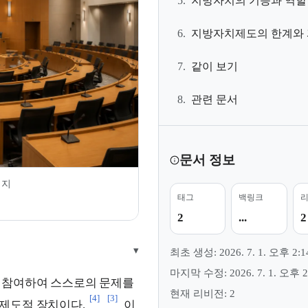
5.
지방자치의 기능과 역할
6.
지방자치제도의 한계와
7.
같이 보기
8.
관련 문서
문서 정보
미지
태그
백링크
2
...
2
▾
최초 생성: 2026. 7. 1. 오후 2:1
마지막 수정: 2026. 7. 1. 오후 2
 참여하여 스스로의 문제를
현재 리비전: 2
[4]
[3]
제도적 장치이다.
이