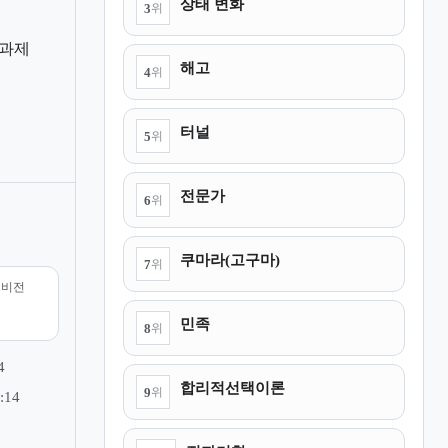
상태 변화
3
위
 과제
해고
4
위
터널
5
위
전문가
6
위
쿠마라(고구마)
7
위
리비전
민족
8
위
4
합리적선택이론
9
위
:14