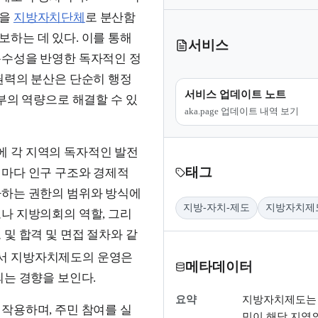
력을
지방자치단체
로 분산함
하는 데 있다. 이를 통해
서비스
특수성을 반영한 독자적인 정
권력의 분산은 단순히 행정
서비스 업데이트 노트
부의 역량으로 해결할 수 있
aka.page 업데이트 내역 보기
 각 지역의 독자적인 발전
태그
역마다 인구 구조와 경제적
사하는 권한의 범위와 방식에
지방-자치-제도
지방자치제
나 지방의회의 역할, 그리
및 합격 및 면접 절차와 같
서 지방자치제도의 운영은
메타데이터
되는 경향을 보인다.
요약
지방자치제도는 
작용하며, 주민 참여를 실
민이 해당 지역