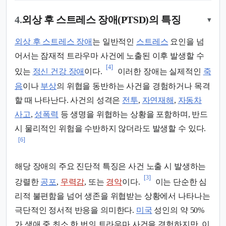
4.
외상 후 스트레스 장애(PTSD)의 특징
▾
외상 후 스트레스 장애
는 일반적인
스트레스
요인을 넘
어서는 잠재적 트라우마 사건에 노출된 이후 발생할 수
[4]
있는
정신 건강 장애
이다.
이러한 장애는 실제적인
죽
음
이나
부상
의 위협을 동반하는 사건을 경험하거나 목격
할 때 나타난다. 사건의 성격은
전투
,
자연재해
,
자동차
사고
,
성폭력
등 생명을 위협하는 상황을 포함하며, 반드
시 물리적인 위험을 수반하지 않더라도 발생할 수 있다.
[6]
해당 장애의 주요 진단적 특징은 사건 노출 시 발생하는
[3]
강렬한
공포
,
무력감
, 또는
경악
이다.
이는 단순한 심
리적 불편함을 넘어 생존을 위협받는 상황에서 나타나는
극단적인 정서적 반응을 의미한다.
미국
성인의 약 50%
가 생애 중 최소 한 번의 트라우마 사건을 경험하지만, 이