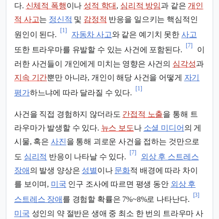
다.
신체적 폭행
이나
성적 학대
,
심리적 방임
과 같은
개인
적 사고
는
정신적
및
감정적
반응을 일으키는 핵심적인
[1]
원인이 된다.
자동차 사고
와 같은 예기치 못한
사고
[7]
또한 트라우마를 유발할 수 있는 사건에 포함된다.
이
러한 사건들이 개인에게 미치는 영향은 사건의
심각성
과
지속 기간
뿐만 아니라, 개인이 해당 사건을 어떻게
자기
[1]
평가
하느냐에 따라 달라질 수 있다.
사건을 직접 경험하지 않더라도
간접적 노출
을 통해 트
라우마가 발생할 수 있다.
뉴스 보도
나
소셜 미디어
의 게
시물, 혹은
사진
을 통해 괴로운 사건을 접하는 것만으로
[7]
도
심리적
반응이 나타날 수 있다.
외상 후 스트레스
장애
의 발생 양상은
성별
이나
문화
적 배경에 따라 차이
를 보이며,
미국
인구 조사에 따르면 평생 동안
외상 후
[3]
스트레스 장애
를 경험할 확률은 7%~8%로 나타난다.
미국
성인의 약 절반은 생애 중 최소 한 번의 트라우마 사