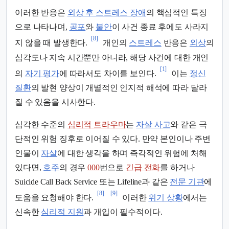
이러한 반응은
외상 후 스트레스 장애
의 핵심적인 특징
으로 나타나며,
공포
와
불안
이 사건 종료 후에도 사라지
[8]
지 않을 때 발생한다.
개인의
스트레스
반응은
외상
의
심각도나 지속 시간뿐만 아니라, 해당 사건에 대한 개인
[1]
의
자기 평가
에 따라서도 차이를 보인다.
이는
정신
질환
의 발현 양상이 개별적인 인지적 해석에 따라 달라
질 수 있음을 시사한다.
심각한 수준의
심리적 트라우마
는
자살 사고
와 같은 극
단적인 위험 징후로 이어질 수 있다. 만약 본인이나 주변
인물이
자살
에 대한 생각을 하며 즉각적인 위험에 처해
있다면,
호주
의 경우
000
번으로
긴급 전화
를 하거나
Suicide Call Back Service 또는 Lifeline과 같은
전문 기관
에
[8]
[9]
도움을 요청해야 한다.
이러한
위기 상황
에서는
신속한
심리적 지원
과 개입이 필수적이다.