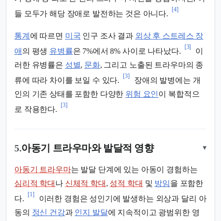
[4]
들 모두가 해당 장애로 발전하는 것은 아니다.
통계
에 따르면
미국
인구 조사 결과
외상 후 스트레스 장
[3]
애
의 평생
유병률
은 7%에서 8% 사이로 나타났다.
이
러한 유병률은
성별
,
문화
, 그리고 노출된 트라우마의 종
[3]
류에 따라 차이를 보일 수 있다.
장애의 발병에는 개
인의 기존 상태를 포함한 다양한
위험 요인
이 복합적으
[3]
로 작용한다.
5.
아동기 트라우마와 발달적 영향
▾
아동기 트라우마
는 발달 단계에 있는 아동이 경험하는
심리적 학대
나
신체적 학대
,
성적 학대
및
방임
을 포함한
[1]
다.
이러한 경험은 성인기에 발생하는 외상과 달리 아
동의
정신 건강
과
인지 발달
에 지속적이고 광범위한 영