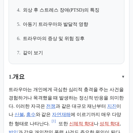
4.
외상 후 스트레스 장애(PTSD)의 특징
5.
아동기 트라우마와 발달적 영향
6.
트라우마의 증상 및 위험 징후
7.
같이 보기
1.
개요
▾
트라우마는 개인에게 극심한 심리적 충격을 주는 사건을
경험하거나 목격했을 때 발생하는 정신적 반응을 의미한
다. 이러한 자극은
전쟁
과 같은 대규모 재난부터
지진
이
나
산불
,
홍수
와 같은
자연재해
에 이르기까지 매우 다양
[1]
한 형태로 나타난다.
또한
신체적 학대
나
성적 학대
,
방임
과 같은 개인적인 폭력 사건도 주요한 원인이 된다.