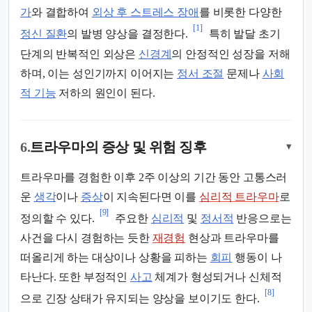
가
와 결합하여
외상 후 스트레스 장애
를 비롯한 다양한
[1]
정신 질환
의 발병 양상을 결정한다.
특히 발달 초기
단계의 반복적인 외상은
신경계
의 안정적인 성장을 저해
하며, 이는 성인기까지 이어지는
정서 조절
문제나
사회
적 기능
저하의 원인이 된다.
6.
트라우마의 증상 및 위험 징후
▾
트라우마를 경험한 이후 2주 이상의 기간 동안 고통스러
운
생각
이나
증상
이 지속된다면 이를
심리적 트라우마
로
[9]
정의할 수 있다.
주요한
심리적
및
정서적
반응으로는
사건을 다시 경험하는 듯한
재경험
현상과 트라우마를
떠올리게 하는 대상이나 상황을 피하는
회피
행동이 나
타난다. 또한 부정적인
사고
체계가 형성되거나 신체적
[8]
으로 긴장 상태가 유지되는 양상을 보이기도 한다.