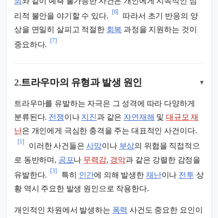
죄
와 같이 예측 불가능한 사건은 개인에게 지속적인 심
[6]
리적 불안을 야기할 수 있다.
따라서 초기 반응의 양
상을 면밀히 살피고 적절한
회복
과정을 지원하는 것이
[7]
중요하다.
2.
트라우마의 유형과 발생 원인
▾
트라우마를 유발하는 자극은 그 성격에 따라 다양하게
분류된다.
전쟁
이나
지진
과 같은
자연재해
및
대규모 재
난
은 개인에게 극심한 충격을 주는 대표적인 사건이다.
[1]
이러한 사건들은
사망
이나
부상
의 위협을 직접적으
로 동반하며,
공포
나
무력감
,
경악
과 같은 강렬한 감정을
[3]
유발한다.
특히
인간
에 의해 발생한
재난
이나
전투
상
황 역시 주요한 발생 원인으로 작용한다.
개인적인 차원에서 발생하는
폭력
사건도 중요한 요인이