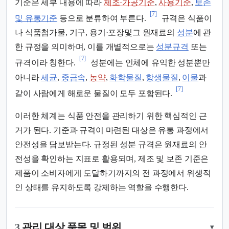
기준은 세부 내용에 따라
제조·가공기준
,
사용기준
,
보존
[7]
및 유통기준
등으로 분류하여 부른다.
규격은 식품이
나 식품첨가물, 기구, 용기·포장및그 원재료의
성분
에 관
한 규정을 의미하며, 이를 개별적으로는
성분규격
또는
[7]
규격이라 칭한다.
성분에는 인체에 유익한 성분뿐만
아니라
세균
,
중금속
,
농약
,
화학물질
,
항생물질
,
이물
과
[7]
같이 사람에게 해로운 물질이 모두 포함된다.
이러한 체계는 식품 안전을 관리하기 위한 핵심적인 근
거가 된다. 기준과 규격이 마련된 대상은 유통 과정에서
안전성을 담보받는다. 규정된 성분 규격은 원재료의 안
전성을 확인하는 지표로 활용되며, 제조 및 보존 기준은
제품이 소비자에게 도달하기까지의 전 과정에서 위생적
인 상태를 유지하도록 강제하는 역할을 수행한다.
3.
관리 대상 품목 및 범위
▾