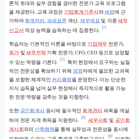
론적 토대와 실무 경험을 겸비한 전문가 교육 프로그램
을 제공한다. 교육 과정은
기업회계기준서
와
세법
에 근
거하여
회계처리
,
과세표준
계산,
재무제표
및 각종
세무
[7]
신고서
작성 능력을 습득하는 데 집중한다.
학습자는 기본적인 이론을 바탕으로
기업재무
전문가,
원가
및
세무전략
기획 전문가, CFO, CEO 등으로 성장할
[7]
수 있는 역량을 기른다.
특히 현장에서 요구하는 실질
적인 전문성을 확보하기 위해
경영
자에게 필요한 교과목
을 포함한 체계적인
커리큘럼
을 운영한다. 이는 단순한
지식 습득을 넘어 실무 현장에서 즉각적으로 활용 가능
한 전문 역량을 갖추는 것을 지향한다.
또한
공인회계사
응시에 필수적인
회계관리
과목을 개설
[9]
하여 전문 자격 취득을 지원한다.
세무사회
및
공인회
계사회
와의
산학협력
을 통해 실무성과 전문성을 동시에
[9]
인정받을 수 있는 교육 환경을 구축하고 있다.
이러한