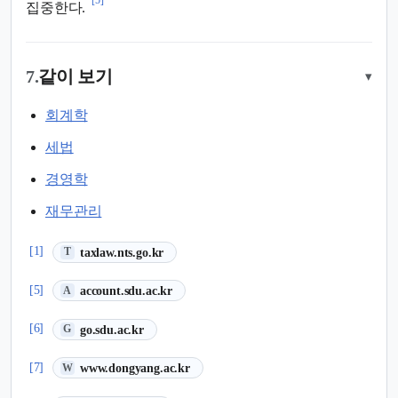
집중한다.
7.
같이 보기
▾
회계학
세법
경영학
재무관리
(새 탭에서 열림)
[1]
taxlaw.nts.go.kr
T
(새 탭에서 열림)
[5]
account.sdu.ac.kr
A
(새 탭에서 열림)
[6]
go.sdu.ac.kr
G
(새 탭에서 열림)
[7]
www.dongyang.ac.kr
W