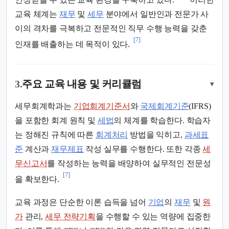
교육 체계는
재무
및
세무
분야에서 일반인과 전문가 사
이의 격차를 극복하고 전문적인 직무 수행 능력을 갖춘
[7]
인재를 배출하는 데 목적이 있다.
3.
주요 교육 내용 및 커리큘럼
▾
세무회계학과는
기업회계기준서
와
국제회계기준
(IFRS)
을 포함한 회계 원칙 및
세법
의 체계를 학습한다. 학습자
는 정해진 규칙에 따른
회계처리
방법을 익히고,
과세표
준
계산과
재무제표
작성 실무를 수행한다. 또한 각종
세
무신고서
를 작성하는 능력을 배양하여 실무적인 전문성
[7]
을 확보한다.
교육 과정은 단순한 이론 습득을 넘어
기업
의
재무
및
원
가
관리,
세무 전략기획
을 수행할 수 있는 역량에 집중한