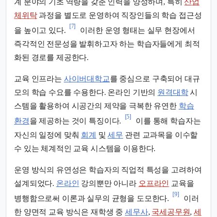
계 분야의 기초 역량을 갖춘 인력을 양성하며, 특히
산업
체위탁
과정을 별도로 운영하여 직장인들의 학습 접근성
[7]
을 높이고 있다.
이러한 운영 형태는 실무 현장에서
즉각적인 전문성을 발휘하고자 하는 학습자들에게 최적
화된 경로를 제공한다.
교육 인프라는
사이버대학교
를 중심으로 구축되어 대규
모의 학습 수요를 수용한다. 온라인 기반의
원격대학
시
스템을 활용하여 시공간의 제약을 극복한 유연한
학습
[5]
환경
을 제공하는 것이 특징이다.
이를 통해 학습자는
자신의 일정에 맞춰
회계
및
세무
관련 교과목을 이수할
수 있는 체계적인 교육 시스템을 이용한다.
운영 방식의 유연성은 학습자의 직업적 특성을 고려하여
설계되었다.
온라인
강의뿐만 아니라
오프라인
교육을
[9]
병행함으로써 이론과 실무의 균형을 도모한다.
이러
한 양면적 교육 방식은 재학생 중
세무사
,
국세공무원
,
세