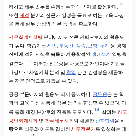
[6]
리하고 세무 업무를 수행하는 핵심 인재로 활동한다.
또한
재경
분야의 전문가 양성을 목표로 하는 교육 과정
을 통해 실무 중심의 직무 능력을 확보한다.
세무회계컨설팅
분야에서도 전문 인력으로서의 활용도
가 높다. 학습자는
세법
,
부동산
,
상속
,
보험
,
투자
등 경제
전반에 걸친 지식을 습득하여 종합적인
생애설계
역량을
[8]
갖춘다.
이러한 전문성을 바탕으로 개인이나 기업을
대상으로 사업계획 분석 및
창업
관련 컨설팅을 제공하
는 전문 인력으로 거듭날 수 있다.
공공 부문에서의 활용도 역시 중요하다.
공무원
은 본 학
과의 교육 과정을 통해 직무 능력을 향상할 수 있으며, 이
[5]
를 통해 재경 분야로의 진출을 도모한다.
학과는
한국
공인회계사회
및
한국세무사회
와 체결한
산학협력
을 바
탕으로 실무와 이론을 겸비한
세무전문가
를 양성하는 데
[5]