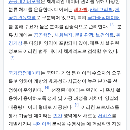
공공데이터포털
은 체계적인 데이터 관리를 위해 다양한
분류 체계를 운용한다. 데이터는
테마별
,
카테고리별
,
제
공기관유형별
로 구분되어 있으며, 특히
국가중점데이터
[3]
를 통해 수요가 높은 분야를 집중적으로 관리한다.
분
류 체계에는
공공행정
,
사회복지
,
문화관광
,
보건의료
,
환
경기상
등 다양한 영역이 포함되어 있어, 체육 시설 관련
정보도 이러한 범주 내에서 체계적으로 검색할 수 있다.
[3]
국가중점데이터
는 국민과 기업 등 데이터 수요자의 요구
를 반영하여 개방의 효과성과 시급성이 높은 분야를 선
[4]
정하여 운영한다.
선정된 데이터는 민간에서 즉시 활
용하기 용이하도록 정제 및 가공 과정을 거치며, 양질의
[4]
대용량 데이터 형태로 제공된다.
이러한 프로세스를
통해 가공된 데이터는
민간
영역에서 새로운
서비스
를
개발하거나
빅데이터
분석을 수행하는 데 핵심적인 자원