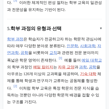
[5]
다.
이러한 체계적인 편성 절차는 학부 교육의 일관성
과 전문성을 유지하는 기반이 된다.
5.
학부 과정의 유형과 선택
▾
학부 과정
은 학습자가 전공하고자 하는 학문적 관심사에
따라 매우 다양한 분야로 분류된다.
인문학
,
사회과학
,
자
연과학
,
공학
을 비롯하여
교직
과 관련된 전문 분야까지
[1]
폭넓은 학문 영역이 존재한다.
예를 들어
예일 대학교
의 학부 과정인
예일 칼리지
는
자유 교양
과
과학
,
공학
을
아우르는 120개 이상의 교과목을 제공하며,
기숙 대학
체
제를 통해 학생과 연구자가 교류하는 공동체를 형성한
[2]
다.
이처럼 학부 교육은 특정 학문의 전문 지식을 습
득하는 것뿐만 아니라 다양한 학문적 배경을 접할 수 있
는 구조를 가진다.