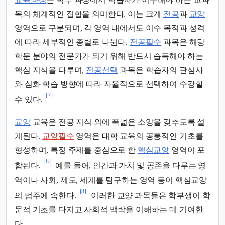
목의 체계적인 집합을 의미한다. 이는 크게
전공
과
교양
영역으로 구분되며, 각 영역 내에서도 이수 목적과 성격
에 따라 세부적인 종별로 나뉜다.
전공필수
과목은 해당
학문 분야의 전문가가 되기 위해 반드시 습득해야 하는
핵심 지식을 다루며,
전공선택
과목은 학습자의 관심사
와 심화 학습 방향에 따라 자율적으로 선택하여 수강할
[7]
수 있다.
교양
교육은 전공 지식 외에 폭넓은 소양을 갖추도록 설
계된다.
교양필수
영역은 대학 교육의 공통적인 기초를
형성하며, 특정 주제를 중심으로 한
핵심교양
영역이 포
[8]
함된다.
예를 들어, 인간과 가치 및 공존을 다루는 영
역이나 사회, 제도, 세계를 탐구하는 영역 등이 핵심교양
[8]
의 범주에 속한다.
이러한 교양 과목들은 학부생이 학
문적 기초를 다지고 사회적 맥락을 이해하는 데 기여한
다.