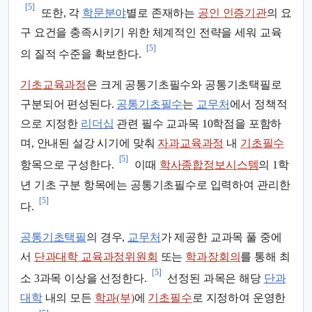
[5]
또한, 각
학문분야
별로 존재하는
공인 인증기관
의 요
구 요건을 충족시키기 위한 체계적인 전략을 세워 교육
[5]
의 질적 수준을 확보한다.
기초교육과정
은 크게 공통기초필수와 공통기초택필로
구분되어 편성된다.
공통기초필수
는
교무처
에서 정책적
으로 지정한
리더십
관련 필수 교과목 10학점을 포함하
며, 안내된 설강 시기에 맞춰
자과교육과정
내
기초필수
[5]
항목으로 구성한다.
이때
학사종합정보시스템
의 1학
년 기초 구분 항목에는 공통기초필수로 입력하여 관리한
[5]
다.
공통기초택필
의 경우,
교무처
가 제공한 교과목 풀 중에
서
단과대학 교육과정위원회
또는
학과장회의
를 통해 최
[5]
소 3과목 이상을 선정한다.
선정된 과목은 해당
단과
대학
내의 모든
학과(부)
에
기초필수
로 지정하여 운영한