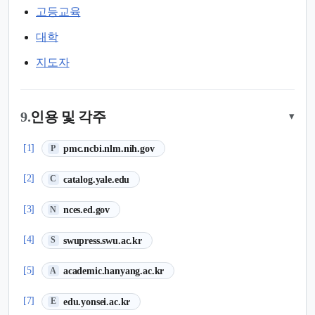
고등교육
대학
지도자
9.
인용 및 각주
▾
(새 탭에서 열림)
[1]
pmc.ncbi.nlm.nih.gov
P
(새 탭에서 열림)
[2]
catalog.yale.edu
C
(새 탭에서 열림)
[3]
nces.ed.gov
N
(새 탭에서 열림)
[4]
swupress.swu.ac.kr
S
(새 탭에서 열림)
[5]
academic.hanyang.ac.kr
A
(새 탭에서 열림)
[7]
edu.yonsei.ac.kr
E