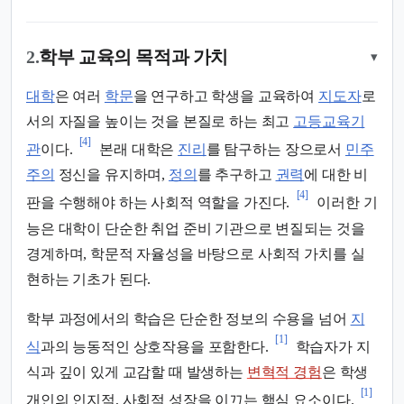
2.
학부 교육의 목적과 가치
▾
대학
은 여러
학문
을 연구하고 학생을 교육하여
지도자
로
서의 자질을 높이는 것을 본질로 하는 최고
고등교육기
[4]
관
이다.
본래 대학은
진리
를 탐구하는 장으로서
민주
주의
정신을 유지하며,
정의
를 추구하고
권력
에 대한 비
[4]
판을 수행해야 하는 사회적 역할을 가진다.
이러한 기
능은 대학이 단순한 취업 준비 기관으로 변질되는 것을
경계하며, 학문적 자율성을 바탕으로 사회적 가치를 실
현하는 기초가 된다.
학부 과정에서의 학습은 단순한 정보의 수용을 넘어
지
[1]
식
과의 능동적인 상호작용을 포함한다.
학습자가 지
식과 깊이 있게 교감할 때 발생하는
변혁적 경험
은 학생
[1]
개인의 인지적, 사회적 성장을 이끄는 핵심 요소이다.